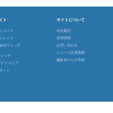
イト
サイトについて
Tニュース
会社案内
Tトレンド
採用情報
ST会社ウォッチ
お問い合わせ
ニュース読者投稿
ウォッチ
編集長からの手紙
ーゲンマニア
ネット
る