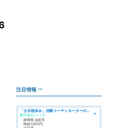
6
注目情報
PR
「土日祝休み」治験コーディネーターのお仕事/未経験OK
＞
株式会社パソナ
静岡県 浜松市
時給1,600円
正社員