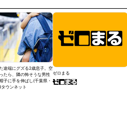
た途端にグズる2歳息子。空
ゼロまる
ったら、隣の怖そうな男性
帽子に手を伸ばし(千葉県・
|Jタウンネット