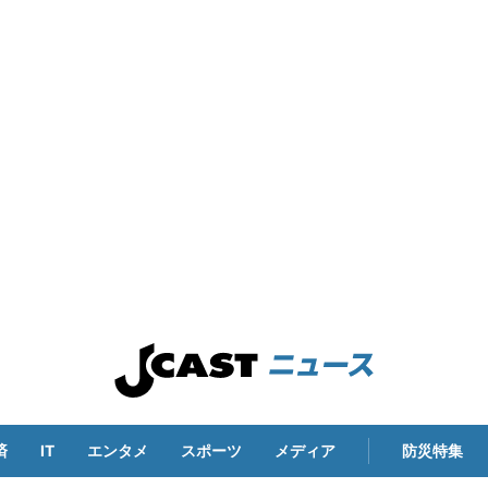
済
IT
エンタメ
スポーツ
メディア
防災特集