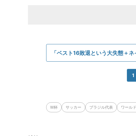
「ベスト16敗退という大失態＋ネ
1
W杯
サッカー
ブラジル代表
ワールド