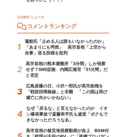
J-CAST ニュース
コメントランキング
蓮舫氏「止める人は誰もいなかったのか」
「あまりにも愕然」 高市首相「上空から
合掌」巡る投稿を批判
高市首相の熊本避難所「3分間」しか視察
せず？SNS拡散 内閣広報官「51分間」だ
と否定
広島原爆の日、小沢一郎氏が高市政権を
「戦前回帰路線」と非難 「この国は再び
滅亡に向かいかねない」
なぜ「戻るな」と言えなかったのか イオ
ン爆発事故で斎藤幸平氏も逡巡「ボクもで
きなかっただろうなあ」
高市首相の被災地視察動画が炎上 BGM付
き「総理が主役のPV」に「政権プロパガン