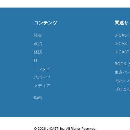
コンテンツ
関連サ
社会
J-CAS
政治
J-CAS
経済
J-CA
IT
BOOK
エンタメ
東京バ
スポーツ
Jタウン
メディア
ゼロま
動画
© 2026 J-CAST, Inc. All Rights Reserved.