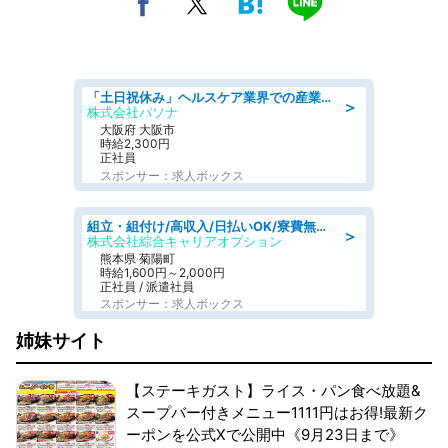
「土日祝休み」ヘルスケア業界での産業保健師業務/看護師/高時給/要資格:正看護師
＞
株式会社パソナ
大阪府 大阪市
時給2,300円
正社員
スポンサー：求人ボックス
組立・組付け/高収入/日払いOK/寮費無料/交替制/20・30・40代活躍中
＞
株式会社綜合キャリアオプション
熊本県 菊陽町
時給1,600円～2,000円
正社員 / 派遣社員
スポンサー：求人ボックス
姉妹サイト
【ステーキガスト】ライス・パン食べ放題&
スープバー付きメニュー1111円はお得!最新ク
ーポンを公式Xで公開中《9月23日まで》