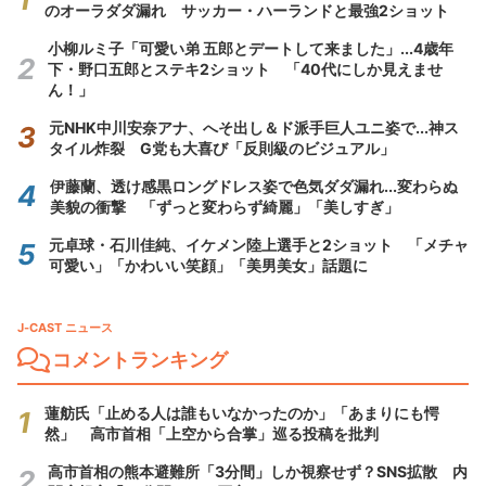
のオーラダダ漏れ サッカー・ハーランドと最強2ショット
小柳ルミ子「可愛い弟 五郎とデートして来ました」...4歳年
下・野口五郎とステキ2ショット 「40代にしか見えませ
ん！」
元NHK中川安奈アナ、へそ出し＆ド派手巨人ユニ姿で...神ス
タイル炸裂 G党も大喜び「反則級のビジュアル」
伊藤蘭、透け感黒ロングドレス姿で色気ダダ漏れ...変わらぬ
美貌の衝撃 「ずっと変わらず綺麗」「美しすぎ」
元卓球・石川佳純、イケメン陸上選手と2ショット 「メチャ
可愛い」「かわいい笑顔」「美男美女」話題に
J-CAST ニュース
コメントランキング
蓮舫氏「止める人は誰もいなかったのか」「あまりにも愕
然」 高市首相「上空から合掌」巡る投稿を批判
高市首相の熊本避難所「3分間」しか視察せず？SNS拡散 内