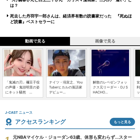
は？
死去した丹羽宇一郎さんは、経済界有数の読書家だった 『死ぬほ
ど読書』ベストセラーに
動画で見る
画像で見る
「鬼滅の刃」禰豆子役
ナイツ・塙宣之、You
解散のレペゼンフォッ
女
の声優・鬼頭明里の姿
Tuberヒカルの落語家
クス元リーダー・DJ S
利
にネット騒然 ...
デビュー...
HACHO...
ッ
J-CAST ニュース
アクセスランキング
もっと見る
元NBAマイケル・ジョーダン63歳、体形も変わらず...スター