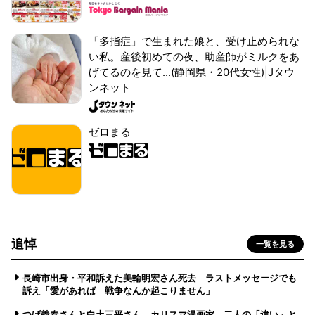
「多指症」で生まれた娘と、受け止められな
い私。産後初めての夜、助産師がミルクをあ
げてるのを見て...(静岡県・20代女性)|Jタウ
ンネット
ゼロまる
追悼
一覧を見る
長崎市出身・平和訴えた美輪明宏さん死去 ラストメッセージでも
訴え「愛があれば 戦争なんか起こりません」
つげ義春さんと白土三平さん カリスマ漫画家、二人の「違い」と