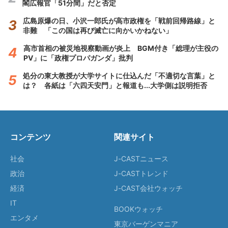
閣広報官「51分間」だと否定
広島原爆の日、小沢一郎氏が高市政権を「戦前回帰路線」と
非難 「この国は再び滅亡に向かいかねない」
高市首相の被災地視察動画が炎上 BGM付き「総理が主役の
PV」に「政権プロパガンダ」批判
処分の東大教授が大学サイトに仕込んだ「不適切な言葉」と
は？ 各紙は「六四天安門」と報道も...大学側は説明拒否
コンテンツ
関連サイト
社会
J-CASTニュース
政治
J-CASTトレンド
経済
J-CAST会社ウォッチ
IT
BOOKウォッチ
エンタメ
東京バーゲンマニア