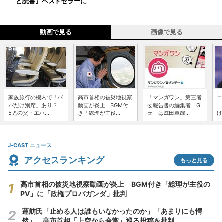
ど読書』ベストセラーに
動画で見る
画像で見る
家族旅行の機内で「パ
高市首相の被災地視察
「マンガワン」第三者
コ
パだけ別席」あり？
動画が炎上 BGM付
委報告書の編集者「G
「
5児の父・エハ...
き「総理が主役...
氏」は成田卓哉...
げ
J-CAST ニュース
アクセスランキング
もっと見る
高市首相の被災地視察動画が炎上 BGM付き「総理が主役の
PV」に「政権プロパガンダ」批判
蓮舫氏「止める人は誰もいなかったのか」「あまりにも愕
然」 高市首相「上空から合掌」巡る投稿を批判