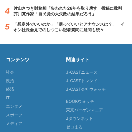
片山さつき財務相「失われた28年を取り戻す」投稿に批判
芥川賞作家「自民党の大失政の結果だろう」
「想定外でいいのか」「戻っていいとアナウンスは？」 イ
オン社長会見でのしつこい記者質問に疑問も続々
コンテンツ
関連サイト
社会
J-CASTニュース
政治
J-CASTトレンド
経済
J-CAST会社ウォッチ
IT
BOOKウォッチ
エンタメ
東京バーゲンマニア
スポーツ
Jタウンネット
メディア
ゼロまる