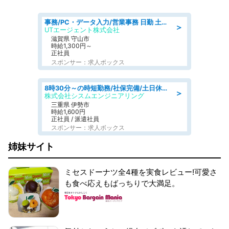
事務/PC・データ入力/営業事務 日勤 土日休み 船舶用のエンジンを扱う会社 総合事務
＞
UTエージェント株式会社
滋賀県 守山市
時給1,300円～
正社員
スポンサー：求人ボックス
8時30分～の時短勤務/社保完備/土日休み/人物重視の選考/ねじ締めや梱包業務
＞
株式会社シスムエンジニアリング
三重県 伊勢市
時給1,600円
正社員 / 派遣社員
スポンサー：求人ボックス
姉妹サイト
ミセスドーナツ全4種を実食レビュー!可愛さ
も食べ応えもばっちりで大満足。