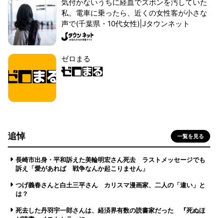
気付かないうちに経血でズボンを汚していた
私。電車に乗ったら、近くの女性客が小さな
声で(千葉県・10代女性)|Jタウンネット
ゼロまる
追悼
一覧を見る
長崎市出身・平和訴えた美輪明宏さん死去 ラストメッセージでも
訴え「愛があれば 戦争なんか起こりません」
つげ義春さんと白土三平さん カリスマ漫画家、二人の「違い」と
は？
死去した丹羽宇一郎さんは、経済界有数の読書家だった 『死ぬほ