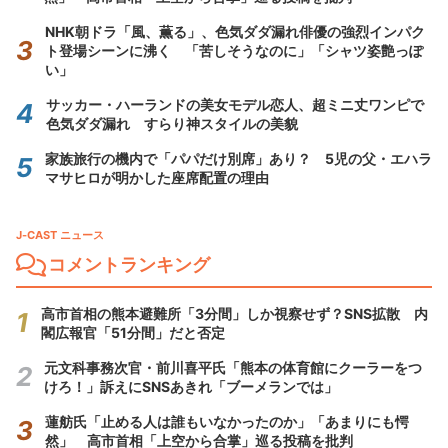
NHK朝ドラ「風、薫る」、色気ダダ漏れ俳優の強烈インパク
ト登場シーンに沸く 「苦しそうなのに」「シャツ姿艶っぽ
い」
サッカー・ハーランドの美女モデル恋人、超ミニ丈ワンピで
色気ダダ漏れ すらり神スタイルの美貌
家族旅行の機内で「パパだけ別席」あり？ 5児の父・エハラ
マサヒロが明かした座席配置の理由
J-CAST ニュース
コメントランキング
高市首相の熊本避難所「3分間」しか視察せず？SNS拡散 内
閣広報官「51分間」だと否定
元文科事務次官・前川喜平氏「熊本の体育館にクーラーをつ
けろ！」訴えにSNSあきれ「ブーメランでは」
蓮舫氏「止める人は誰もいなかったのか」「あまりにも愕
然」 高市首相「上空から合掌」巡る投稿を批判