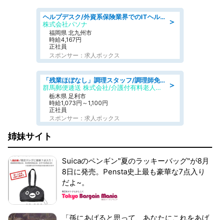
ヘルプデスク/外資系保険業界でのITヘルプデスク業務/駅近/即日勤務可/ヘルプデスク
＞
株式会社パソナ
福岡県 北九州市
時給4,167円
正社員
スポンサー：求人ボックス
「残業ほぼなし」調理スタッフ/調理師免許必須/正職員/日勤のみ/介護付き有料老人ホーム/社会保障完備
＞
群馬郵便逓送 株式会社/介護付有料老人ホーム ふる里
栃木県 足利市
時給1,073円～1,100円
正社員
スポンサー：求人ボックス
姉妹サイト
Suicaのペンギン"夏のラッキーバッグ"が8月
8日に発売。Pensta史上最も豪華な7点入り
だよ~。
「孫にあげると思って、あなたにこれをあげ