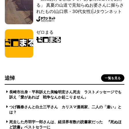
る」 真夏の山道で見知らぬお婆さんに握らさ
れたもの(山口県・30代女性)|Jタウンネット
ゼロまる
追悼
一覧を見る
長崎市出身・平和訴えた美輪明宏さん死去 ラストメッセージでも
訴え「愛があれば 戦争なんか起こりません」
つげ義春さんと白土三平さん カリスマ漫画家、二人の「違い」と
は？
死去した丹羽宇一郎さんは、経済界有数の読書家だった 『死ぬほ
ど読書』ベストセラーに