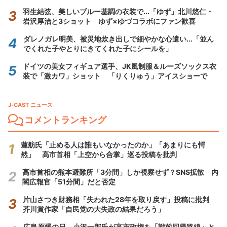
羽生結弦、美しいブルー基調の衣装で...「ゆず」北川悠仁・
岩沢厚治と3ショット ゆず×ゆづコラボにファン歓喜
ダレノガレ明美、被災地炊き出しで細やかな心遣い...「並ん
でくれた子やとりにきてくれた子にシールを」
ドイツの美女フィギュア選手、JK風制服＆ルーズソックス衣
装で「激カワ」ショット 「りくりゅう」アイスショーで
J-CAST ニュース
コメントランキング
蓮舫氏「止める人は誰もいなかったのか」「あまりにも愕
然」 高市首相「上空から合掌」巡る投稿を批判
高市首相の熊本避難所「3分間」しか視察せず？SNS拡散 内
閣広報官「51分間」だと否定
片山さつき財務相「失われた28年を取り戻す」投稿に批判
芥川賞作家「自民党の大失政の結果だろう」
広島原爆の日、小沢一郎氏が高市政権を「戦前回帰路線」と