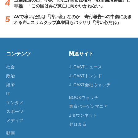
非難 「この国は再び滅亡に向かいかねない」
AVで稼いだ金は「汚い金」なのか 寄付報告への中傷にあき
れる声...スリムクラブ真栄田もバッサリ「汚い心だね」
コンテンツ
関連サイト
社会
J-CASTニュース
政治
J-CASTトレンド
経済
J-CAST会社ウォッチ
IT
BOOKウォッチ
エンタメ
東京バーゲンマニア
スポーツ
Jタウンネット
メディア
ゼロまる
動画