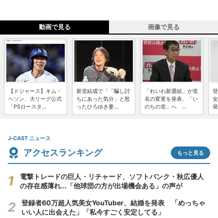
動画で見る
画像で見る
【ドジャース】キム・
新党結成で「「騙し討
「れいわ新選組」が党
登
ヘソン、大リーグ公式
ちにあった気分」と怒
名の変更を発表、「い
女
「PSロースタ...
ったひろゆき妻...
のちの党」へ ...
発
J-CAST ニュース
アクセスランキング
もっと見る
電撃トレードの巨人・リチャード、ソフトバンク・秋広優人
の存在感薄れ...「他球団の方が出場機会ある」の声が
登録者60万超人気美女YouTuber、結婚を発表 「めっちゃ
いい人に出会えた」「私今すごく安定してる」