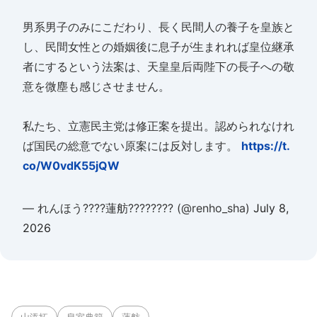
男系男子のみにこだわり、長く民間人の養子を皇族と
し、民間女性との婚姻後に息子が生まれれば皇位継承
者にするという法案は、天皇皇后両陛下の長子への敬
意を微塵も感じさせません。
私たち、立憲民主党は修正案を提出。認められなけれ
ば国民の総意でない原案には反対します。
https://t.
co/W0vdK55jQW
— れんほう????蓮舫???????? (@renho_sha)
July 8,
2026