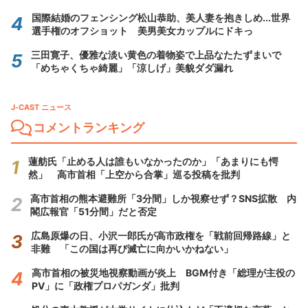
国際結婚のフェンシング松山恭助、美人妻を抱きしめ...世界
選手権のオフショット 美男美女カップルにドキっ
三田寛子、優雅な淡い黄色の着物姿で上品なたたずまいで
「めちゃくちゃ綺麗」「涼しげ」美貌ダダ漏れ
J-CAST ニュース
コメントランキング
蓮舫氏「止める人は誰もいなかったのか」「あまりにも愕
然」 高市首相「上空から合掌」巡る投稿を批判
高市首相の熊本避難所「3分間」しか視察せず？SNS拡散 内
閣広報官「51分間」だと否定
広島原爆の日、小沢一郎氏が高市政権を「戦前回帰路線」と
非難 「この国は再び滅亡に向かいかねない」
高市首相の被災地視察動画が炎上 BGM付き「総理が主役の
PV」に「政権プロパガンダ」批判