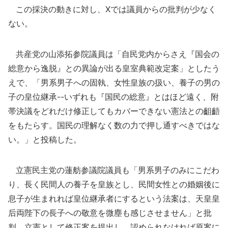
この採決の動きに対し、Xでは議員からの批判が少なく
ない。
共産党の山添拓参院議員は「自民党内からさえ『国会の
総意から逸脱』との異論が出る皇室典範改定案」としたう
えで、「男系男子への固執、女性皇族の扱い、養子の男の
子の皇位継承--いずれも『国民の総意』とはほど遠く、附
帯決議をどれだけ修正してもカバーできない憲法との齟齬
をもたらす。国民の理解なく数の力で押し通すべきではな
い。」と投稿した。
立憲民主党の蓮舫参議院議員も「男系男子のみにこだわ
り、長く民間人の養子を皇族とし、民間女性との婚姻後に
息子が生まれれば皇位継承者にするという法案は、天皇皇
后両陛下の長子への敬意を微塵も感じさせません」と批
判。立憲として修正案を提出し、認められなければ原案に