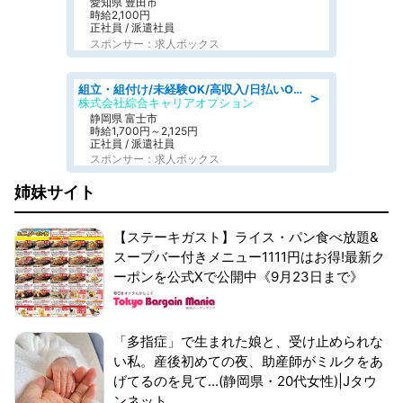
愛知県 豊田市
時給2,100円
正社員 / 派遣社員
スポンサー：求人ボックス
組立・組付け/未経験OK/高収入/日払いOK/交替制/20・30・40代活躍中
＞
株式会社綜合キャリアオプション
静岡県 富士市
時給1,700円～2,125円
正社員 / 派遣社員
スポンサー：求人ボックス
姉妹サイト
【ステーキガスト】ライス・パン食べ放題&
スープバー付きメニュー1111円はお得!最新ク
ーポンを公式Xで公開中《9月23日まで》
「多指症」で生まれた娘と、受け止められな
い私。産後初めての夜、助産師がミルクをあ
げてるのを見て...(静岡県・20代女性)|Jタウ
ンネット