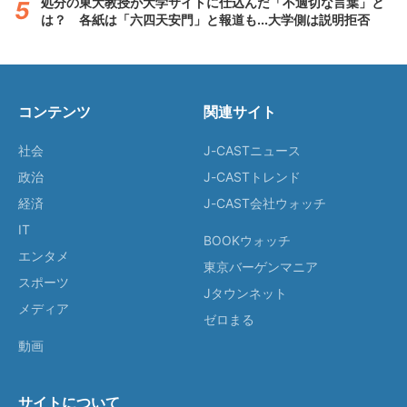
処分の東大教授が大学サイトに仕込んだ「不適切な言葉」と
は？ 各紙は「六四天安門」と報道も...大学側は説明拒否
コンテンツ
関連サイト
社会
J-CASTニュース
政治
J-CASTトレンド
経済
J-CAST会社ウォッチ
IT
BOOKウォッチ
エンタメ
東京バーゲンマニア
スポーツ
Jタウンネット
メディア
ゼロまる
動画
サイトについて