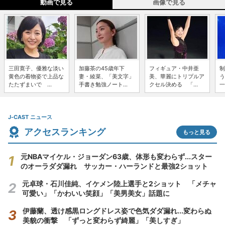
動画で見る
画像で見る
三田寛子、優雅な淡い
加藤茶の45歳年下
フィギュア・中井亜
制
黄色の着物姿で上品な
妻・綾菜、「美文字」
美、華麗にトリプルア
う
たたずまいで ...
手書き勉強ノート...
クセル決める 「...
一
J-CAST ニュース
アクセスランキング
もっと見る
元NBAマイケル・ジョーダン63歳、体形も変わらず...スター
のオーラダダ漏れ サッカー・ハーランドと最強2ショット
元卓球・石川佳純、イケメン陸上選手と2ショット 「メチャ
可愛い」「かわいい笑顔」「美男美女」話題に
伊藤蘭、透け感黒ロングドレス姿で色気ダダ漏れ...変わらぬ
美貌の衝撃 「ずっと変わらず綺麗」「美しすぎ」