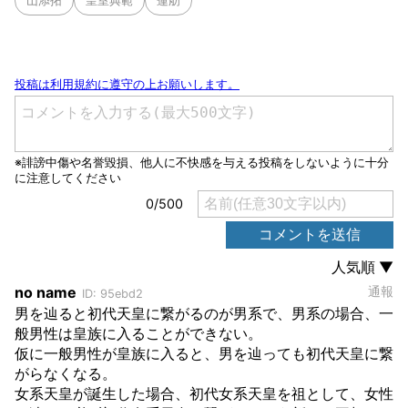
山添拓
皇室典範
蓮舫