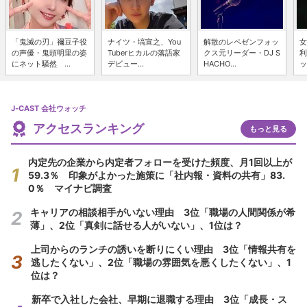
「鬼滅の刃」禰豆子役
ナイツ・塙宣之、You
解散のレペゼンフォッ
女
の声優・鬼頭明里の姿
Tuberヒカルの落語家
クス元リーダー・DJ S
利
にネット騒然 ...
デビュー...
HACHO...
ッ
J-CAST 会社ウォッチ
アクセスランキング
もっと見る
内定先の企業から内定者フォローを受けた頻度、月1回以上が
59.3％ 印象がよかった施策に「社内報・資料の共有」83.
0％ マイナビ調査
キャリアの相談相手がいない理由 3位「職場の人間関係が希
薄」、2位「真剣に話せる人がいない」、1位は？
上司からのランチの誘いを断りにくい理由 3位「情報共有を
逃したくない」、2位「職場の雰囲気を悪くしたくない」、1
位は？
新卒で入社した会社、早期に退職する理由 3位「成長・ス