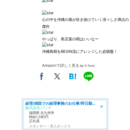
心の中を沖縄の風が吹き抜けていく清々しさ満点の
傑作
やっぱり、島言葉の唄はいいなー
沖縄島唄をBEGIN流にアレンジした必聴盤！
Amazonで詳しく見る
by
G-Tools
経理/病院での経理事務のお仕事/即日勤務可/車通勤可/経理/一般事務
＞
株式会社パソナ
福岡県 北九州市
時給1,380円
正社員
スポンサー：求人ボックス