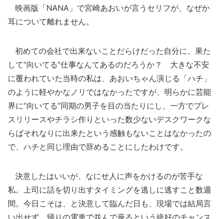
映画版「NANA」で宮崎あおいが言うセリフが、なぜか
耳について離れません。
初めての会社で出来ないことだらけだった自分に、果た
して“向いてる”仕事なんてあるのだろうか？ 大きな不安
に覆われていた当時の私は、あおいちゃん演じる「ハチ」
のように軽やかなノリではなかったですが、明らかに芸能
界に“向いてる”同期の男子を目の当たりにし、一方でプレ
スリリースやチラシ作りといった数少ないデスクワークな
らばそれなりに出来たという感触もないことはなかったの
で、ハチと同じ理由で辞めることにしたわけです。
決意したはいいが、なにせ人に声をかけるのが苦手な
私。上司に話を切り出すタイミングを逃しに逃すこと数週
間。今日こそは、と決意して臨んだ日も、現場では結局言
い出せず、帰りの電車で並んで座るという絶好のチャンス