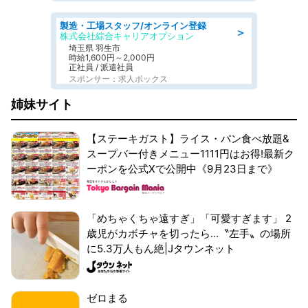
製造・工場スタッフ/オンライン登録
＞
株式会社綜合キャリアオプション
埼玉県 羽生市
時給1,600円～2,000円
正社員 / 派遣社員
スポンサー：求人ボックス
姉妹サイト
【ステーキガスト】ライス・パン食べ放題&
スープバー付きメニュー1111円はお得!最新ク
ーポンを公式Xで公開中《9月23日まで》
「めちゃくちゃ遠すぎ」「可愛すぎます」 2
歳児がカボチャを切ったら...〝左手〟の場所
に5.3万人もん絶|Jタウンネット
ゼロまる