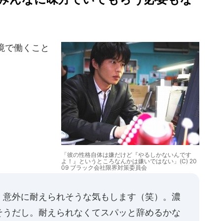
境で働くこと
「彼の性格自体は嫌だけど『やるしかないんです
よ！』というところなんかは嫌いではない」(C) 20
09 ブラック会社限界対策委員会
意外に耐えられそうな気もします（笑）。濃
そうだし。耐えられなくてスパッと辞めるかな