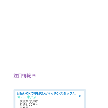
注目情報
PR
日払いOKで即日収入/キッチンスタッフ/「原付免許必須」デリバリー業務など、自己成長可能な幅広い仕事に挑戦!髪型自由&ピアス・ネイルOK/茨城県/水戸市
＞
肉メシ 水戸店
茨城県 水戸市
時給1,100円～
正社員