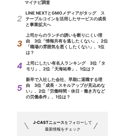
マイナビ調査
LINE NEXTとGMOメディアがタッグ ス
テーブルコインを活用したサービスの成長
と事業拡大へ
上司からのランチの誘いを断りにくい理
由 3位「情報共有を逃したくない」、2位
「職場の雰囲気を悪くしたくない」、1位
は？
上司にしたい有名人ランキング 3位「タ
モリ」、2位「天海祐希」、1位は？
新卒で入社した会社、早期に退職する理
由 3位「成長・スキルアップが見込めな
い」、2位「労働時間・休日・働き方など
の労働条件」、1位は？
J-CASTニュース
をフォローして
最新情報をチェック