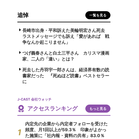
追悼
一覧を見る
長崎市出身・平和訴えた美輪明宏さん死去
ラストメッセージでも訴え「愛があれば 戦
争なんか起こりません」
つげ義春さんと白土三平さん カリスマ漫画
家、二人の「違い」とは？
死去した丹羽宇一郎さんは、経済界有数の読
書家だった 『死ぬほど読書』ベストセラー
に
J-CAST 会社ウォッチ
アクセスランキング
もっと見る
内定先の企業から内定者フォローを受けた
頻度、月1回以上が59.3％ 印象がよかっ
た施策に「社内報・資料の共有」83.0％