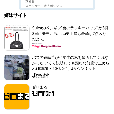
正社員
スポンサー：求人ボックス
姉妹サイト
Suicaのペンギン"夏のラッキーバッグ"が8月
8日に発売。Pensta史上最も豪華な7点入り
だよ~。
バスの運転手が小学生の私を降ろしてくれな
かった いくら説明しても頑なな態度で止めら
れ(北海道・50代女性)|Jタウンネット
ゼロまる