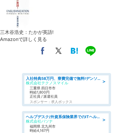
三木谷浩史：たかが英語!
Amazonで詳しく見る
入社特典58万円、寮費完備で無料!デンソーで働こう!自動車工場で小型部品の検査業務 denso aichi
＞
株式会社テクノスマイル
三重県 四日市市
時給1,800円
正社員 / 派遣社員
スポンサー：求人ボックス
ヘルプデスク/外資系保険業界でのITヘルプデスク業務/駅近/即日勤務可/ヘルプデスク
＞
株式会社パソナ
福岡県 北九州市
時給4,167円