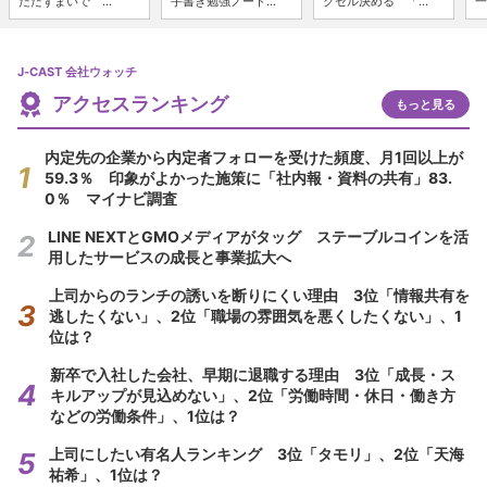
たたずまいで ...
手書き勉強ノート...
クセル決める 「...
一
J-CAST 会社ウォッチ
アクセスランキング
もっと見る
内定先の企業から内定者フォローを受けた頻度、月1回以上が
59.3％ 印象がよかった施策に「社内報・資料の共有」83.
0％ マイナビ調査
LINE NEXTとGMOメディアがタッグ ステーブルコインを活
用したサービスの成長と事業拡大へ
上司からのランチの誘いを断りにくい理由 3位「情報共有を
逃したくない」、2位「職場の雰囲気を悪くしたくない」、1
位は？
新卒で入社した会社、早期に退職する理由 3位「成長・ス
キルアップが見込めない」、2位「労働時間・休日・働き方
などの労働条件」、1位は？
上司にしたい有名人ランキング 3位「タモリ」、2位「天海
祐希」、1位は？