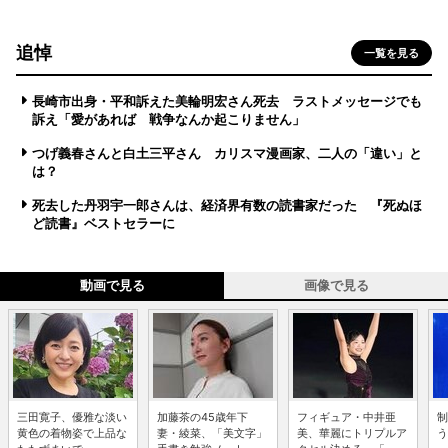
追悼
一覧を見る
長崎市出身・平和訴えた美輪明宏さん死去 ラストメッセージでも
訴え「愛があれば 戦争なんか起こりません」
つげ義春さんと白土三平さん カリスマ漫画家、二人の「違い」と
は？
死去した丹羽宇一郎さんは、経済界有数の読書家だった 『死ぬほ
ど読書』ベストセラーに
動画で見る
画像で見る
三田寛子、優雅な淡い
加藤茶の45歳年下
フィギュア・中井亜
制
黄色の着物姿で上品な
妻・綾菜、「美文字」
美、華麗にトリプルア
う