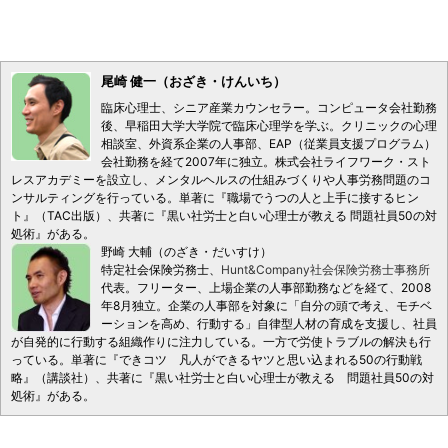
尾崎 健一（おざき・けんいち）
臨床心理士、シニア産業カウンセラー。コンピュータ会社勤務
後、早稲田大学大学院で臨床心理学を学ぶ。クリニックの心理
相談室、外資系企業の人事部、EAP（従業員支援プログラム）
会社勤務を経て2007年に独立。株式会社ライフワーク・スト
レスアカデミーを設立し、メンタルヘルスの仕組みづくりや人事労務問題のコ
ンサルティングを行っている。単著に『職場でうつの人と上手に接するヒン
ト』（TAC出版）、共著に『黒い社労士と白い心理士が教える 問題社員50の対
処術』がある。
野崎 大輔（のざき・だいすけ）
特定社会保険労務士、
Hunt&Company社会保険労務士事務所
代表。フリーター、上場企業の人事部勤務などを経て、2008
年8月独立。企業の人事部を対象に「自分の頭で考え、モチベ
ーションを高め、行動する」自律型人材の育成を支援し、社員
が自発的に行動する組織作りに注力している。一方で労使トラブルの解決も行
っている。単著に『できコツ 凡人ができるヤツと思い込まれる50の行動戦
略』（講談社）、共著に『黒い社労士と白い心理士が教える 問題社員50の対
処術』がある。