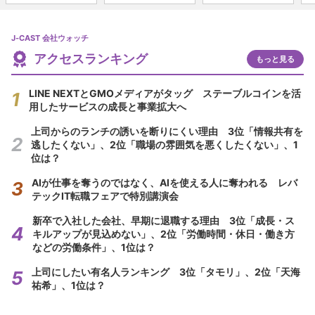
J-CAST 会社ウォッチ
アクセスランキング
もっと見る
LINE NEXTとGMOメディアがタッグ ステーブルコインを活
用したサービスの成長と事業拡大へ
上司からのランチの誘いを断りにくい理由 3位「情報共有を
逃したくない」、2位「職場の雰囲気を悪くしたくない」、1
位は？
AIが仕事を奪うのではなく、AIを使える人に奪われる レバ
テックIT転職フェアで特別講演会
新卒で入社した会社、早期に退職する理由 3位「成長・ス
キルアップが見込めない」、2位「労働時間・休日・働き方
などの労働条件」、1位は？
上司にしたい有名人ランキング 3位「タモリ」、2位「天海
祐希」、1位は？