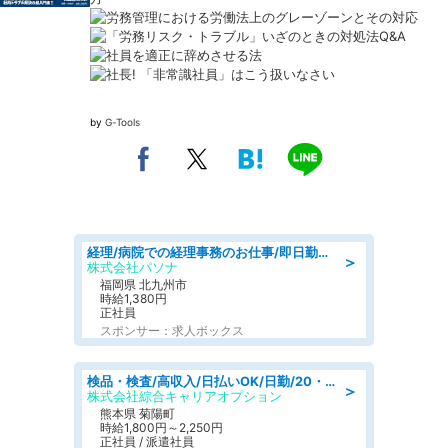
by
G-Tools
経理/病院での経理事務のお仕事/即日勤務可/車通勤可/経理/一般事務
＞
株式会社パソナ
福岡県 北九州市
時給1,380円
正社員
スポンサー：求人ボックス
検品・検査/高収入/日払いOK/日勤/20・30・40代活躍中/製造 工場
＞
株式会社綜合キャリアオプション
熊本県 菊陽町
時給1,800円～2,250円
正社員 / 派遣社員