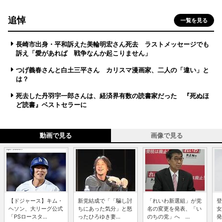
追悼
一覧を見る
長崎市出身・平和訴えた美輪明宏さん死去 ラストメッセージでも
訴え「愛があれば 戦争なんか起こりません」
つげ義春さんと白土三平さん カリスマ漫画家、二人の「違い」と
は？
死去した丹羽宇一郎さんは、経済界有数の読書家だった 『死ぬほ
ど読書』ベストセラーに
動画で見る
画像で見る
【ドジャース】キム・
新党結成で「「騙し討
「れいわ新選組」が党
登
ヘソン、大リーグ公式
ちにあった気分」と怒
名の変更を発表、「い
女
「PSロースタ...
ったひろゆき妻...
のちの党」へ ...
発