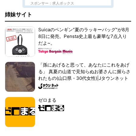
スポンサー：求人ボックス
姉妹サイト
Suicaのペンギン"夏のラッキーバッグ"が8月
8日に発売。Pensta史上最も豪華な7点入り
だよ~。
「孫にあげると思って、あなたにこれをあげ
る」 真夏の山道で見知らぬお婆さんに握らさ
れたもの(山口県・30代女性)|Jタウンネット
ゼロまる