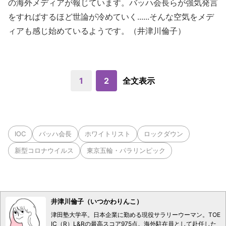
の海外メディアが報じています。バッハ会長らが強気発言
をすればするほど世論が冷めていく......そんな空気をメデ
ィアも感じ始めているようです。（井津川倫子）
1
2
全文表示
IOC
バッハ会長
ホワイトリスト
ロックダウン
新型コロナウイルス
東京五輪・パラリンピック
井津川倫子（いつかわりんこ）
津田塾大学卒。日本企業に勤める現役サラリーウーマン。TOE
IC（R）L&Rの最高スコア975点。海外駐在員として赴任した