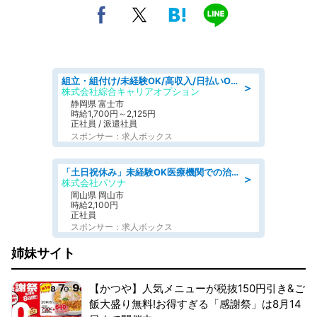
組立・組付け/未経験OK/高収入/日払いOK/交替制/20・30・40代活躍中
＞
株式会社綜合キャリアオプション
静岡県 富士市
時給1,700円～2,125円
正社員 / 派遣社員
スポンサー：求人ボックス
「土日祝休み」未経験OK医療機関での治験コーディネーターのお仕事
＞
株式会社パソナ
岡山県 岡山市
時給2,100円
正社員
スポンサー：求人ボックス
姉妹サイト
【かつや】人気メニューが税抜150円引き&ご
飯大盛り無料!お得すぎる「感謝祭」は8月14