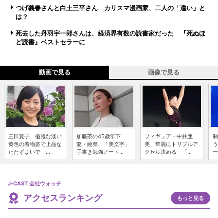
つげ義春さんと白土三平さん カリスマ漫画家、二人の「違い」と
は？
死去した丹羽宇一郎さんは、経済界有数の読書家だった 『死ぬほ
ど読書』ベストセラーに
動画で見る
画像で見る
三田寛子、優雅な淡い
加藤茶の45歳年下
フィギュア・中井亜
制
黄色の着物姿で上品な
妻・綾菜、「美文字」
美、華麗にトリプルア
う
たたずまいで ...
手書き勉強ノート...
クセル決める 「...
一
J-CAST 会社ウォッチ
アクセスランキング
もっと見る