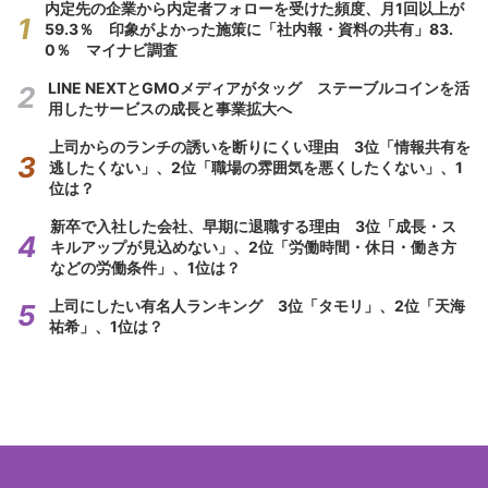
内定先の企業から内定者フォローを受けた頻度、月1回以上が
59.3％ 印象がよかった施策に「社内報・資料の共有」83.
0％ マイナビ調査
LINE NEXTとGMOメディアがタッグ ステーブルコインを活
用したサービスの成長と事業拡大へ
上司からのランチの誘いを断りにくい理由 3位「情報共有を
逃したくない」、2位「職場の雰囲気を悪くしたくない」、1
位は？
新卒で入社した会社、早期に退職する理由 3位「成長・ス
キルアップが見込めない」、2位「労働時間・休日・働き方
などの労働条件」、1位は？
上司にしたい有名人ランキング 3位「タモリ」、2位「天海
祐希」、1位は？