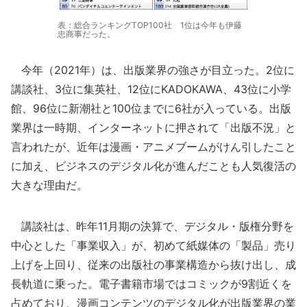
表：総合ランキングTOP100社 1位は今年も伊藤
忠商事だった。
今年（2021年）は、出版業界の強さが目立った。2位に
講談社、3位に集英社、12位にKADOKAWA、43位に小学
館、96位に新潮社と100位までに6社が入っている。出版
業界は一時期、インターネットに押されて「出版不況」と
言われたが、近年は漫画・アニメブームがけん引したこと
に加え、ビジネスのデジタル化が進んだことも人気復活の
大きな理由だ。
講談社は、昨年11月期の決算で、デジタル・版権分野を
中心とした「事業収入」が、初めて紙媒体の「製品」売り
上げを上回り、従来の出版社の事業構造から抜け出し、成
長軌道に乗った。電子書籍市場ではコミックが9割近くを
占めており、漫画コンテンツのデジタル化が出版業界の業