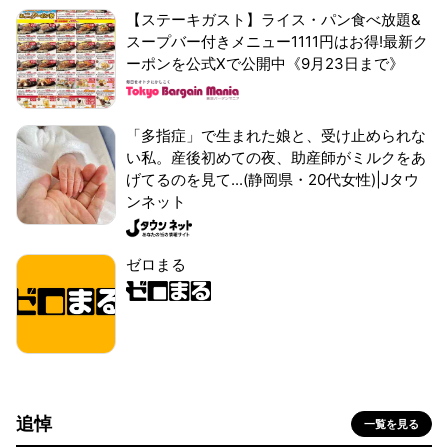
【ステーキガスト】ライス・パン食べ放題&
スープバー付きメニュー1111円はお得!最新ク
ーポンを公式Xで公開中《9月23日まで》
「多指症」で生まれた娘と、受け止められな
い私。産後初めての夜、助産師がミルクをあ
げてるのを見て...(静岡県・20代女性)|Jタウ
ンネット
ゼロまる
追悼
一覧を見る