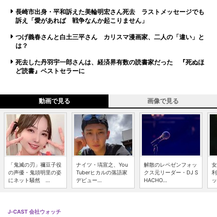
長崎市出身・平和訴えた美輪明宏さん死去 ラストメッセージでも
訴え「愛があれば 戦争なんか起こりません」
つげ義春さんと白土三平さん カリスマ漫画家、二人の「違い」と
は？
死去した丹羽宇一郎さんは、経済界有数の読書家だった 『死ぬほ
ど読書』ベストセラーに
動画で見る
画像で見る
「鬼滅の刃」禰豆子役
ナイツ・塙宣之、You
解散のレペゼンフォッ
女
の声優・鬼頭明里の姿
Tuberヒカルの落語家
クス元リーダー・DJ S
利
にネット騒然 ...
デビュー...
HACHO...
ッ
J-CAST 会社ウォッチ