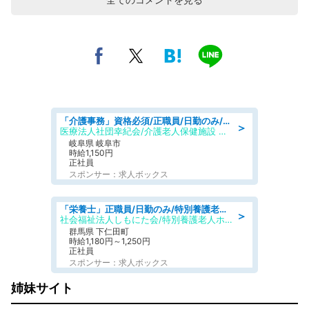
「介護事務」資格必須/正職員/日勤のみ/介護老人保健施設
＞
医療法人社団幸紀会/介護老人保健施設 グリーンビラ安江
岐阜県 岐阜市
時給1,150円
正社員
スポンサー：求人ボックス
「栄養士」正職員/日勤のみ/特別養護老人ホーム
＞
社会福祉法人しもにた会/特別養護老人ホーム かぶらの里
群馬県 下仁田町
時給1,180円～1,250円
正社員
スポンサー：求人ボックス
姉妹サイト