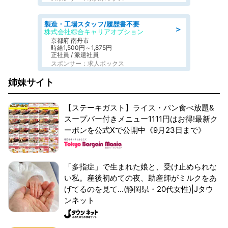
製造・工場スタッフ/履歴書不要
＞
株式会社綜合キャリアオプション
京都府 南丹市
時給1,500円～1,875円
正社員 / 派遣社員
スポンサー：求人ボックス
姉妹サイト
【ステーキガスト】ライス・パン食べ放題&
スープバー付きメニュー1111円はお得!最新ク
ーポンを公式Xで公開中《9月23日まで》
「多指症」で生まれた娘と、受け止められな
い私。産後初めての夜、助産師がミルクをあ
げてるのを見て...(静岡県・20代女性)|Jタウ
ンネット