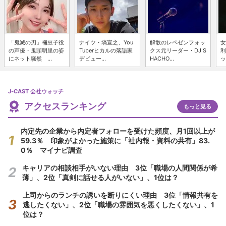
「鬼滅の刃」禰豆子役
ナイツ・塙宣之、You
解散のレペゼンフォッ
女
の声優・鬼頭明里の姿
Tuberヒカルの落語家
クス元リーダー・DJ S
利
にネット騒然 ...
デビュー...
HACHO...
ッ
J-CAST 会社ウォッチ
アクセスランキング
もっと見る
内定先の企業から内定者フォローを受けた頻度、月1回以上が
59.3％ 印象がよかった施策に「社内報・資料の共有」83.
0％ マイナビ調査
キャリアの相談相手がいない理由 3位「職場の人間関係が希
薄」、2位「真剣に話せる人がいない」、1位は？
上司からのランチの誘いを断りにくい理由 3位「情報共有を
逃したくない」、2位「職場の雰囲気を悪くしたくない」、1
位は？