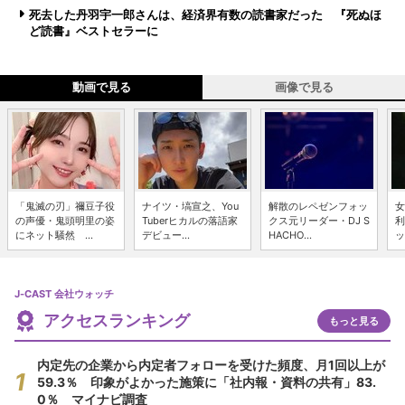
死去した丹羽宇一郎さんは、経済界有数の読書家だった 『死ぬほ
ど読書』ベストセラーに
動画で見る
画像で見る
「鬼滅の刃」禰豆子役
ナイツ・塙宣之、You
解散のレペゼンフォッ
女
の声優・鬼頭明里の姿
Tuberヒカルの落語家
クス元リーダー・DJ S
利
にネット騒然 ...
デビュー...
HACHO...
ッ
J-CAST 会社ウォッチ
アクセスランキング
もっと見る
内定先の企業から内定者フォローを受けた頻度、月1回以上が
59.3％ 印象がよかった施策に「社内報・資料の共有」83.
0％ マイナビ調査