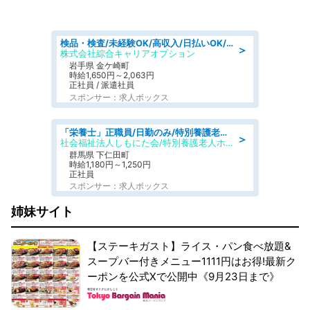
検品・検査/未経験OK/高収入/日払いOK/交替制/20・30・40代活躍中
＞
株式会社綜合キャリアオプション
岩手県 金ケ崎町
時給1,650円～2,063円
正社員 / 派遣社員
スポンサー：求人ボックス
「栄養士」正職員/日勤のみ/特別養護老人ホーム
＞
社会福祉法人しもにた会/特別養護老人ホーム かぶらの里
群馬県 下仁田町
時給1,180円～1,250円
正社員
スポンサー：求人ボックス
姉妹サイト
【ステーキガスト】ライス・パン食べ放題&
スープバー付きメニュー1111円はお得!最新ク
ーポンを公式Xで公開中《9月23日まで》