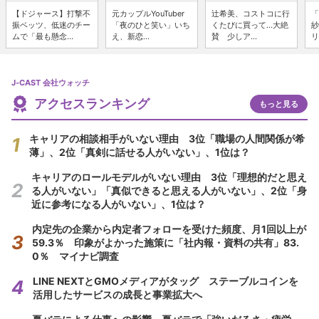
【ドジャース】打撃不
元カップルYouTuber
辻希美、コストコに行
「
振ベッツ、低迷のチー
「夜のひと笑い」いち
くたびに買って...大絶
紗
ムで「最も懸念...
え、新恋...
賛 少しア...
リ
J-CAST 会社ウォッチ
アクセスランキング
もっと見る
キャリアの相談相手がいない理由 3位「職場の人間関係が希
薄」、2位「真剣に話せる人がいない」、1位は？
キャリアのロールモデルがいない理由 3位「理想的だと思え
る人がいない」「真似できると思える人がいない」、2位「身
近に参考になる人がいない」、1位は？
内定先の企業から内定者フォローを受けた頻度、月1回以上が
59.3％ 印象がよかった施策に「社内報・資料の共有」83.
0％ マイナビ調査
LINE NEXTとGMOメディアがタッグ ステーブルコインを
活用したサービスの成長と事業拡大へ