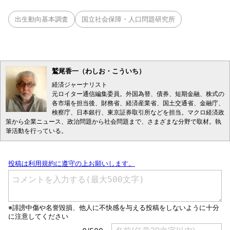
出生動向基本調査
国立社会保障・人口問題研究所
鷲尾香一（わしお・こういち）
経済ジャーナリスト
元ロイター通信編集委員。外国為替、債券、短期金融、株式の
各市場を担当後、財務省、経済産業省、国土交通省、金融庁、
検察庁、日本銀行、東京証券取引所などを担当。マクロ経済政
策から企業ニュース、政治問題から社会問題まで、さまざまな分野で取材。執
筆活動を行っている。