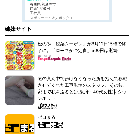
香川県 善通寺市
時給1,500円
正社員
スポンサー：求人ボックス
姉妹サイト
松のや「総菜クーポン」が8月12日15時で終
了に。「ロースかつ定食」500円は継続
道の真ん中で歩けなくなった所を抱えて移動
させてくれた工事現場のスタッフ。その後、
家まで私を送ると(大阪府・40代女性)|Jタウ
ンネット
ゼロまる