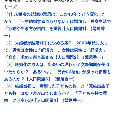
リーズ
【1】
未婚者の結婚の意思は、この40年でどう変化した
か？ 「一生結婚するつもりない」は増加し、独身生活で
「行動や生き方が自由」を重視【人口問題1】（鷲尾香
一）
【2】
未婚者が結婚相手に求める条件...2000年代に入っ
て、男性は女性に「経済力」、女性は男性に「経済力」
「容姿」求める割合高まる【人口問題2】（鷲尾香一）
【3】
晩婚化の原因は、出会いの遅れか？交際期間が長引
いたからか？ あるいは、「見合い結婚」が減った影響も
あるのか？【人口問題3】（鷲尾香一）
【4】
結婚当初に「希望した子どもの数」と「完結出生子
ども数」はなぜ差が出てしまうか？ 「子どもを持つ理
由」にも変化が【人口問題4】（鷲尾香一）