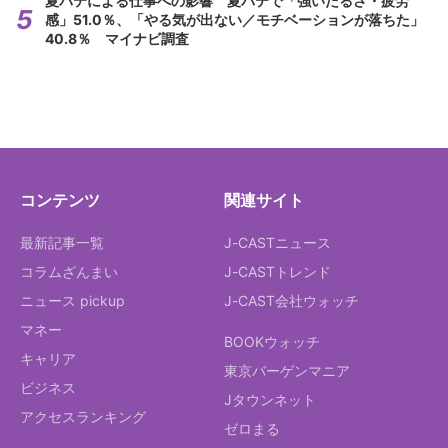
夏バテによる仕事への影響 夏バテで「強いだるさ・疲労
感」51.0％、「やる気が出ない／モチベーションが落ちた」
40.8％ マイナビ調査
コンテンツ
関連サイト
最新記事一覧
J-CASTニュース
コラムざんまい
J-CASTトレンド
ニュース pickup
J-CAST会社ウォッチ
マネー
BOOKウォッチ
キャリア
東京バーゲンマニア
ビジネス
Jタウンネット
アクセスランキング
ゼロまる