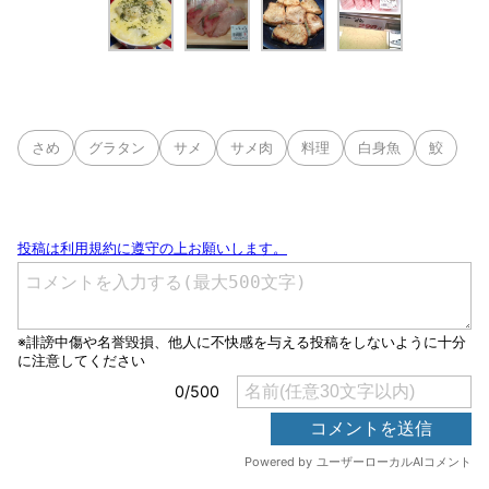
さめ
グラタン
サメ
サメ肉
料理
白身魚
鮫