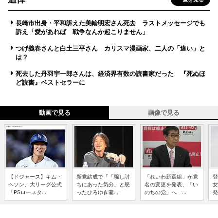
長崎市出身・平和訴えた美輪明宏さん死去 ラストメッセージでも
訴え「愛があれば 戦争なんか起こりません」
つげ義春さんと白土三平さん カリスマ漫画家、二人の「違い」と
は？
死去した丹羽宇一郎さんは、経済界有数の読書家だった 『死ぬほ
ど読書』ベストセラーに
動画で見る
画像で見る
【ドジャース】キム・
新党結成で「「騙し討
「れいわ新選組」が党
登
ヘソン、大リーグ公式
ちにあった気分」と怒
名の変更を発表、「い
女
「PSロースタ...
ったひろゆき妻...
のちの党」へ ...
発