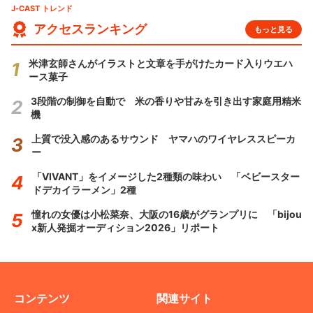
J-CAST トレンド
アクセスランキング
もっと見る
米津玄師さんがイラストと文章を手がけたカード入りウエハ
ース菓子
3段階の制御を自動で 米の香りや甘みを引き出す家庭用精米
機
上質で没入感のあるサウンド ヤマハのワイヤレススピーカ
ー
「VIVANT」をイメージした2種類の味わい 「ベビースター
ドデカイラーメン」2種
憧れの女優は小松菜奈、大阪の16歳がグランプリに 「bijou
x新人発掘オーディション2026」リポート
コンテンツ
関連サイト