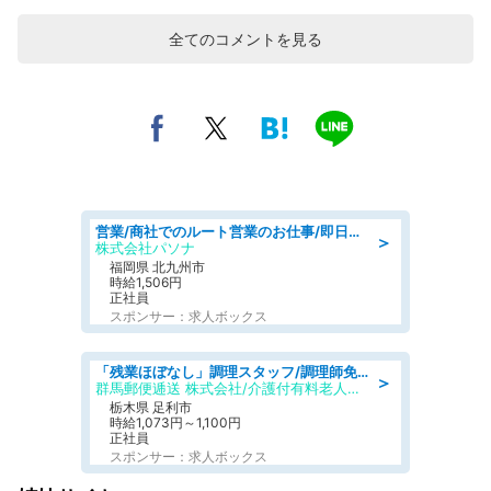
全てのコメントを見る
営業/商社でのルート営業のお仕事/即日勤務可/車通勤可/営業
＞
株式会社パソナ
福岡県 北九州市
時給1,506円
正社員
スポンサー：求人ボックス
「残業ほぼなし」調理スタッフ/調理師免許必須/正職員/日勤のみ/介護付き有料老人ホーム/社会保障完備
＞
群馬郵便逓送 株式会社/介護付有料老人ホーム ふる里
栃木県 足利市
時給1,073円～1,100円
正社員
スポンサー：求人ボックス