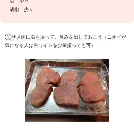
塩 少々
胡椒 少々
①サメ肉に塩を振って、臭みを出しておこう（ニオイが
気になる人は白ワインを少量振っても可）