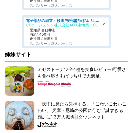
正社員 / 派遣社員
スポンサー：求人ボックス
電子部品の組立・検査/寮完備/日払い/工場・製造
＞
UTエージェント株式会社AGT東海第一CU
愛知県 春日井市
時給1,400円
正社員 / 派遣社員
スポンサー：求人ボックス
姉妹サイト
ミセスドーナツ全4種を実食レビュー!可愛さ
も食べ応えもばっちりで大満足。
「夜中に見たら失神する」「こわいこわいこ
わい」 兵庫・尼崎の公園に佇む〝謎すぎる
顔〟に1.3万人戦慄|Jタウンネット