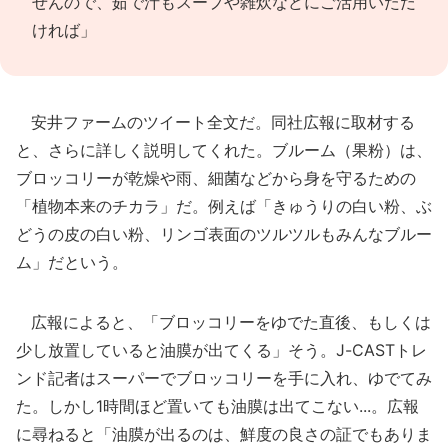
せんので、茹で汁もスープや雑炊などにご活用いただ
ければ」
安井ファームのツイート全文だ。同社広報に取材する
と、さらに詳しく説明してくれた。ブルーム（果粉）は、
ブロッコリーが乾燥や雨、細菌などから身を守るための
「植物本来のチカラ」だ。例えば「きゅうりの白い粉、ぶ
どうの皮の白い粉、リンゴ表面のツルツルもみんなブルー
ム」だという。
広報によると、「ブロッコリーをゆでた直後、もしくは
少し放置していると油膜が出てくる」そう。J-CASTトレ
ンド記者はスーパーでブロッコリーを手に入れ、ゆでてみ
た。しかし1時間ほど置いても油膜は出てこない...。広報
に尋ねると「油膜が出るのは、鮮度の良さの証でもありま