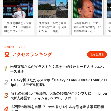
「異物使用疑惑」元韓
熊本市長、相次ぐ余震
広島原爆の日、小沢一
張
国セーブ王、出場停止
に本音ぽつり「もう嫌
郎氏が高市政権を「戦
ォ
明けマウンドで...
だなぁ」 被災...
前回帰路線」と...
気
J-CAST トレンド
アクセスランキング
もっと見る
米津玄師さんがイラストと文章を手がけたカード入りウエハ
ース菓子
Galaxy折りたたみスマホ「Galaxy Z Fold8 Ultra／Fold8／Fl
ip8」 3モデル同時に
憧れの女優は小松菜奈、大阪の16歳がグランプリに 「bijou
x新人発掘オーディション2026」リポート
3段階の制御を自動で 米の香りや甘みを引き出す家庭用精