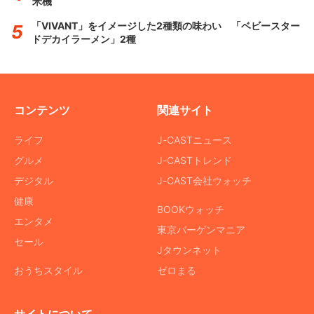
米機
「VIVANT」をイメージした2種類の味わい 「ベビースター
ドデカイラーメン」2種
コンテンツ
関連サイト
ライフ
J-CASTニュース
グルメ
J-CASTトレンド
デジタル
J-CAST会社ウォッチ
健康
BOOKウォッチ
エンタメ
東京バーゲンマニア
セール
Jタウンネット
おうちスタイル
ゼロまる