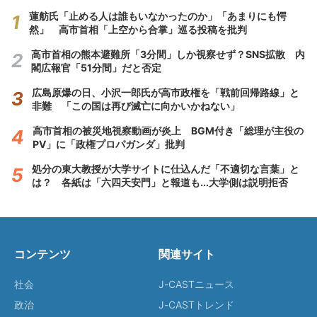
蓮舫氏「止める人は誰もいなかったのか」「あまりにも愕
然」 高市首相「上空から合掌」巡る投稿を批判
高市首相の熊本避難所「3分間」しか視察せず？SNS拡散 内
閣広報官「51分間」だと否定
広島原爆の日、小沢一郎氏が高市政権を「戦前回帰路線」と
非難 「この国は再び滅亡に向かいかねない」
高市首相の被災地視察動画が炎上 BGM付き「総理が主役の
PV」に「政権プロパガンダ」批判
処分の東大教授が大学サイトに仕込んだ「不適切な言葉」と
は？ 各紙は「六四天安門」と報道も...大学側は説明拒否
コンテンツ
関連サイト
社会
J-CASTニュース
政治
J-CASTトレンド