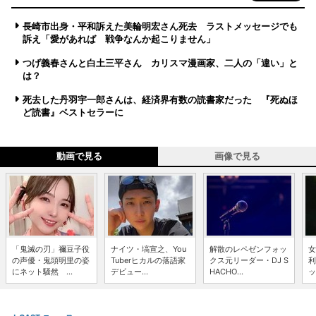
長崎市出身・平和訴えた美輪明宏さん死去 ラストメッセージでも
訴え「愛があれば 戦争なんか起こりません」
つげ義春さんと白土三平さん カリスマ漫画家、二人の「違い」と
は？
死去した丹羽宇一郎さんは、経済界有数の読書家だった 『死ぬほ
ど読書』ベストセラーに
動画で見る
画像で見る
「鬼滅の刃」禰豆子役
ナイツ・塙宣之、You
解散のレペゼンフォッ
女
の声優・鬼頭明里の姿
Tuberヒカルの落語家
クス元リーダー・DJ S
利
にネット騒然 ...
デビュー...
HACHO...
ッ