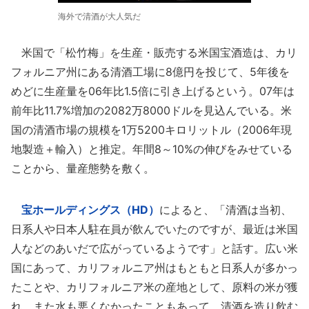
海外で清酒が大人気だ
米国で「松竹梅」を生産・販売する米国宝酒造は、カリ
フォルニア州にある清酒工場に8億円を投じて、5年後を
めどに生産量を06年比1.5倍に引き上げるという。07年は
前年比11.7%増加の2082万8000ドルを見込んでいる。米
国の清酒市場の規模を1万5200キロリットル（2006年現
地製造＋輸入）と推定。年間8～10%の伸びをみせている
ことから、量産態勢を敷く。
宝ホールディングス（HD）
によると、「清酒は当初、
日系人や日本人駐在員が飲んでいたのですが、最近は米国
人などのあいだで広がっているようです」と話す。広い米
国にあって、カリフォルニア州はもともと日系人が多かっ
たことや、カリフォルニア米の産地として、原料の米が獲
れ、また水も悪くなかったこともあって、清酒を造り飲む