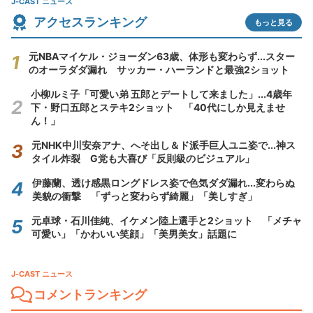
J-CAST ニュース
アクセスランキング
もっと見る
元NBAマイケル・ジョーダン63歳、体形も変わらず...スター
のオーラダダ漏れ サッカー・ハーランドと最強2ショット
小柳ルミ子「可愛い弟 五郎とデートして来ました」...4歳年
下・野口五郎とステキ2ショット 「40代にしか見えませ
ん！」
元NHK中川安奈アナ、へそ出し＆ド派手巨人ユニ姿で...神ス
タイル炸裂 G党も大喜び「反則級のビジュアル」
伊藤蘭、透け感黒ロングドレス姿で色気ダダ漏れ...変わらぬ
美貌の衝撃 「ずっと変わらず綺麗」「美しすぎ」
元卓球・石川佳純、イケメン陸上選手と2ショット 「メチャ
可愛い」「かわいい笑顔」「美男美女」話題に
J-CAST ニュース
コメントランキング