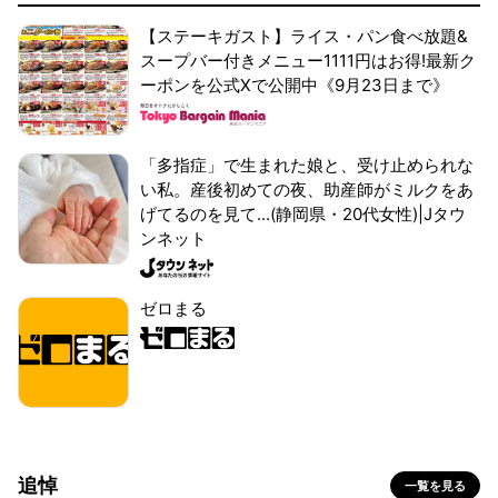
【ステーキガスト】ライス・パン食べ放題&
スープバー付きメニュー1111円はお得!最新ク
ーポンを公式Xで公開中《9月23日まで》
「多指症」で生まれた娘と、受け止められな
い私。産後初めての夜、助産師がミルクをあ
げてるのを見て...(静岡県・20代女性)|Jタウ
ンネット
ゼロまる
追悼
一覧を見る