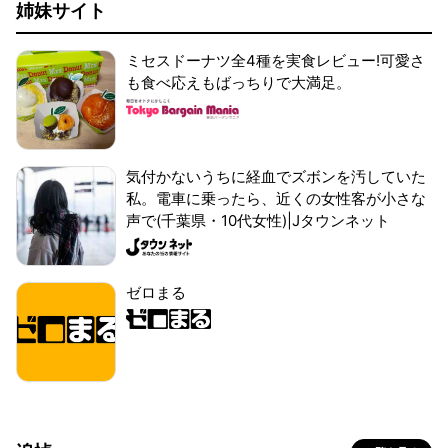
姉妹サイト
ミセスドーナツ全4種を実食レビュー!可愛さ
も食べ応えもばっちりで大満足。
気付かないうちに経血でズボンを汚していた
私。電車に乗ったら、近くの女性客が小さな
声で(千葉県・10代女性)|Jタウンネット
ゼロまる