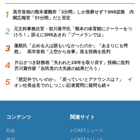
高市首相の熊本避難所「3分間」しか視察せず？SNS拡散 内
閣広報官「51分間」だと否定
元文科事務次官・前川喜平氏「熊本の体育館にクーラーをつ
けろ！」訴えにSNSあきれ「ブーメランでは」
蓮舫氏「止める人は誰もいなかったのか」「あまりにも愕
然」 高市首相「上空から合掌」巡る投稿を批判
片山さつき財務相「失われた28年を取り戻す」投稿に批判
芥川賞作家「自民党の大失政の結果だろう」
「想定外でいいのか」「戻っていいとアナウンスは？」 イ
オン社長会見でのしつこい記者質問に疑問も続々
コンテンツ
関連サイト
社会
J-CASTニュース
政治
J-CASTトレンド