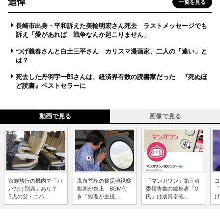
追悼
一覧を見る
長崎市出身・平和訴えた美輪明宏さん死去 ラストメッセージでも
訴え「愛があれば 戦争なんか起こりません」
つげ義春さんと白土三平さん カリスマ漫画家、二人の「違い」と
は？
死去した丹羽宇一郎さんは、経済界有数の読書家だった 『死ぬほ
ど読書』ベストセラーに
動画で見る
画像で見る
家族旅行の機内で「パ
高市首相の被災地視察
「マンガワン」第三者
コ
パだけ別席」あり？
動画が炎上 BGM付
委報告書の編集者「G
「
5児の父・エハ...
き「総理が主役...
氏」は成田卓哉...
げ