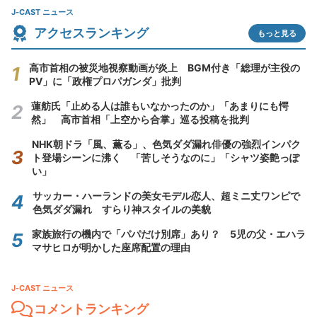
J-CAST ニュース
アクセスランキング
もっと見る
高市首相の被災地視察動画が炎上 BGM付き「総理が主役の
PV」に「政権プロパガンダ」批判
蓮舫氏「止める人は誰もいなかったのか」「あまりにも愕
然」 高市首相「上空から合掌」巡る投稿を批判
NHK朝ドラ「風、薫る」、色気ダダ漏れ俳優の強烈インパク
ト登場シーンに沸く 「苦しそうなのに」「シャツ姿艶っぽ
い」
サッカー・ハーランドの美女モデル恋人、超ミニ丈ワンピで
色気ダダ漏れ すらり神スタイルの美貌
家族旅行の機内で「パパだけ別席」あり？ 5児の父・エハラ
マサヒロが明かした座席配置の理由
J-CAST ニュース
コメントランキング