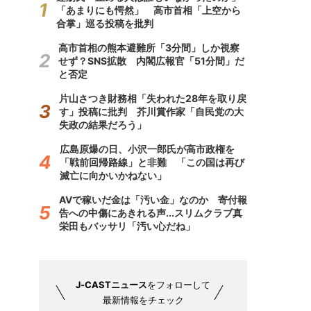
「あまりにも愕然」 高市首相「上空から
合掌」巡る投稿を批判
高市首相の熊本避難所「3分間」しか視察
せず？SNS拡散 内閣広報官「51分間」だ
と否定
片山さつき財務相「失われた28年を取り戻
す」投稿に批判 芥川賞作家「自民党の大
失政の結果だろう」
広島原爆の日、小沢一郎氏が高市政権を
「戦前回帰路線」と非難 「この国は再び
滅亡に向かいかねない」
AVで稼いだ金は「汚い金」なのか 寄付報
告への中傷にあきれる声...スリムクラブ真
栄田もバッサリ「汚い心だね」
J-CASTニュース
をフォローして
最新情報をチェック