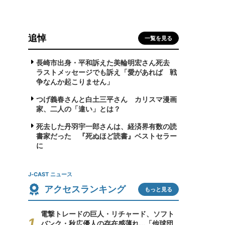
追悼
一覧を見る
長崎市出身・平和訴えた美輪明宏さん死去
ラストメッセージでも訴え「愛があれば 戦
争なんか起こりません」
つげ義春さんと白土三平さん カリスマ漫画
家、二人の「違い」とは？
死去した丹羽宇一郎さんは、経済界有数の読
書家だった 『死ぬほど読書』ベストセラー
に
J-CAST ニュース
アクセスランキング
もっと見る
電撃トレードの巨人・リチャード、ソフト
バンク・秋広優人の存在感薄れ...「他球団