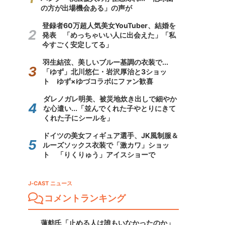
の方が出場機会ある」の声が
登録者60万超人気美女YouTuber、結婚を
発表 「めっちゃいい人に出会えた」「私
今すごく安定してる」
羽生結弦、美しいブルー基調の衣装で...
「ゆず」北川悠仁・岩沢厚治と3ショッ
ト ゆず×ゆづコラボにファン歓喜
ダレノガレ明美、被災地炊き出しで細やか
な心遣い...「並んでくれた子やとりにきて
くれた子にシールを」
ドイツの美女フィギュア選手、JK風制服＆
ルーズソックス衣装で「激カワ」ショッ
ト 「りくりゅう」アイスショーで
J-CAST ニュース
コメントランキング
蓮舫氏「止める人は誰もいなかったのか」