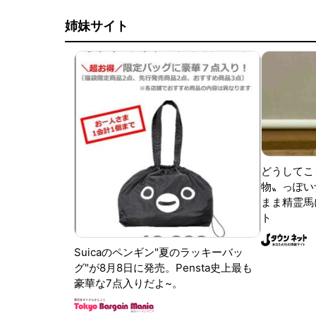
姉妹サイト
どうしてこ
物〟っぽい
まま精霊馬
ト
Suicaのペンギン"夏のラッキーバッ
グ"が8月8日に発売。Pensta史上最も
豪華な7点入りだよ~。