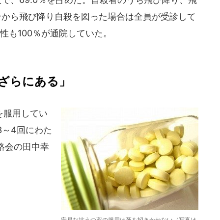
ンから飛び降り自殺を図った場合は全員が受診して
性も100％が通院していた。
はざらにある」
を服用してい
3～4回にわた
絡会の田中幸
安易な抗うつ薬の服用は死を招きかねない（写真は