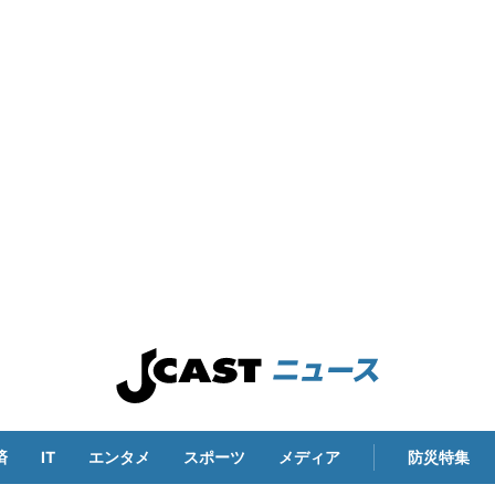
済
IT
エンタメ
スポーツ
メディア
防災特集