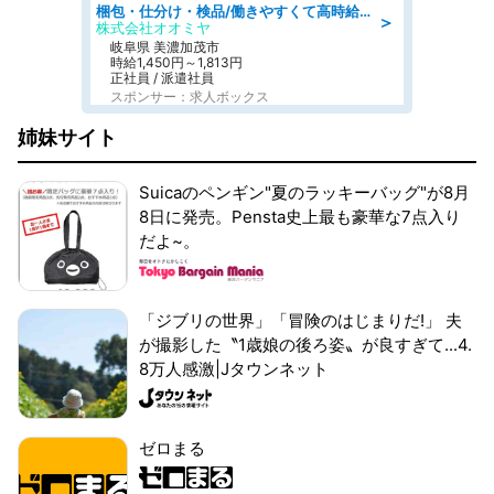
梱包・仕分け・検品/働きやすくて高時給の仕分け作業長期休暇充実/残業なし
＞
株式会社オオミヤ
岐阜県 美濃加茂市
時給1,450円～1,813円
正社員 / 派遣社員
スポンサー：求人ボックス
姉妹サイト
Suicaのペンギン"夏のラッキーバッグ"が8月
8日に発売。Pensta史上最も豪華な7点入り
だよ~。
「ジブリの世界」「冒険のはじまりだ!」 夫
が撮影した〝1歳娘の後ろ姿〟が良すぎて...4.
8万人感激|Jタウンネット
ゼロまる