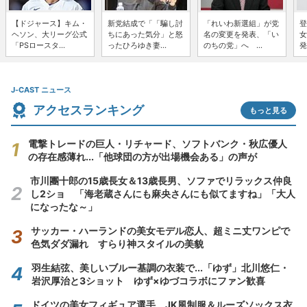
【ドジャース】キム・
新党結成で「「騙し討
「れいわ新選組」が党
登
ヘソン、大リーグ公式
ちにあった気分」と怒
名の変更を発表、「い
女
「PSロースタ...
ったひろゆき妻...
のちの党」へ ...
発
J-CAST ニュース
アクセスランキング
もっと見る
電撃トレードの巨人・リチャード、ソフトバンク・秋広優人
の存在感薄れ...「他球団の方が出場機会ある」の声が
市川團十郎の15歳長女＆13歳長男、ソファでリラックス仲良
し2ショ 「海老蔵さんにも麻央さんにも似てますね」「大人
になったな～」
サッカー・ハーランドの美女モデル恋人、超ミニ丈ワンピで
色気ダダ漏れ すらり神スタイルの美貌
羽生結弦、美しいブルー基調の衣装で...「ゆず」北川悠仁・
岩沢厚治と3ショット ゆず×ゆづコラボにファン歓喜
ドイツの美女フィギュア選手、JK風制服＆ルーズソックス衣