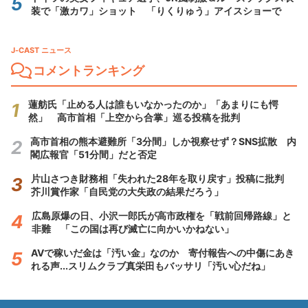
装で「激カワ」ショット 「りくりゅう」アイスショーで
J-CAST ニュース
コメントランキング
蓮舫氏「止める人は誰もいなかったのか」「あまりにも愕
然」 高市首相「上空から合掌」巡る投稿を批判
高市首相の熊本避難所「3分間」しか視察せず？SNS拡散 内
閣広報官「51分間」だと否定
片山さつき財務相「失われた28年を取り戻す」投稿に批判
芥川賞作家「自民党の大失政の結果だろう」
広島原爆の日、小沢一郎氏が高市政権を「戦前回帰路線」と
非難 「この国は再び滅亡に向かいかねない」
AVで稼いだ金は「汚い金」なのか 寄付報告への中傷にあき
れる声...スリムクラブ真栄田もバッサリ「汚い心だね」