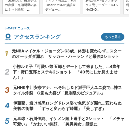
「鬼滅の刃」禰豆子役
ナイツ・塙宣之、You
解散のレペゼンフォッ
女
の声優・鬼頭明里の姿
Tuberヒカルの落語家
クス元リーダー・DJ S
利
にネット騒然 ...
デビュー...
HACHO...
ッ
J-CAST ニュース
アクセスランキング
もっと見る
元NBAマイケル・ジョーダン63歳、体形も変わらず...スター
のオーラダダ漏れ サッカー・ハーランドと最強2ショット
小柳ルミ子「可愛い弟 五郎とデートして来ました」...4歳年
下・野口五郎とステキ2ショット 「40代にしか見えませ
ん！」
元NHK中川安奈アナ、へそ出し＆ド派手巨人ユニ姿で...神ス
タイル炸裂 G党も大喜び「反則級のビジュアル」
伊藤蘭、透け感黒ロングドレス姿で色気ダダ漏れ...変わらぬ
美貌の衝撃 「ずっと変わらず綺麗」「美しすぎ」
元卓球・石川佳純、イケメン陸上選手と2ショット 「メチャ
可愛い」「かわいい笑顔」「美男美女」話題に