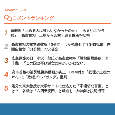
J-CAST ニュース
コメントランキング
蓮舫氏「止める人は誰もいなかったのか」「あまりにも愕
然」 高市首相「上空から合掌」巡る投稿を批判
高市首相の熊本避難所「3分間」しか視察せず？SNS拡散 内
閣広報官「51分間」だと否定
広島原爆の日、小沢一郎氏が高市政権を「戦前回帰路線」と
非難 「この国は再び滅亡に向かいかねない」
高市首相の被災地視察動画が炎上 BGM付き「総理が主役の
PV」に「政権プロパガンダ」批判
処分の東大教授が大学サイトに仕込んだ「不適切な言葉」と
は？ 各紙は「六四天安門」と報道も...大学側は説明拒否