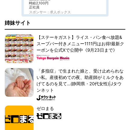
時給2,100円
正社員
スポンサー：求人ボックス
姉妹サイト
【ステーキガスト】ライス・パン食べ放題&
スープバー付きメニュー1111円はお得!最新ク
ーポンを公式Xで公開中《9月23日まで》
「多指症」で生まれた娘と、受け止められな
い私。産後初めての夜、助産師がミルクをあ
げてるのを見て...(静岡県・20代女性)|Jタウ
ンネット
ゼロまる