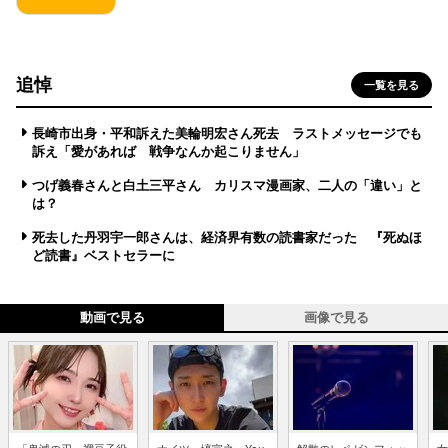
追悼
一覧を見る
長崎市出身・平和訴えた美輪明宏さん死去 ラストメッセージでも
訴え「愛があれば 戦争なんか起こりません」
つげ義春さんと白土三平さん カリスマ漫画家、二人の「違い」と
は？
死去した丹羽宇一郎さんは、経済界有数の読書家だった 『死ぬほ
ど読書』ベストセラーに
動画で見る
画像で見る