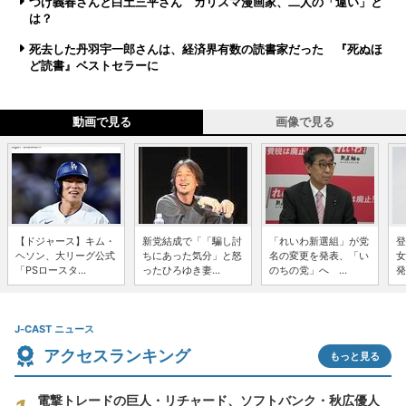
つげ義春さんと白土三平さん カリスマ漫画家、二人の「違い」と
は？
死去した丹羽宇一郎さんは、経済界有数の読書家だった 『死ぬほ
ど読書』ベストセラーに
動画で見る
画像で見る
【ドジャース】キム・
新党結成で「「騙し討
「れいわ新選組」が党
登
ヘソン、大リーグ公式
ちにあった気分」と怒
名の変更を発表、「い
女
「PSロースタ...
ったひろゆき妻...
のちの党」へ ...
発
J-CAST ニュース
アクセスランキング
もっと見る
電撃トレードの巨人・リチャード、ソフトバンク・秋広優人