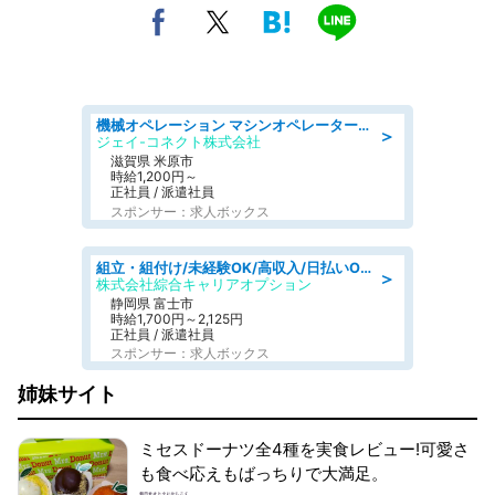
機械オペレーション マシンオペレーター/皆勤手当有/未経験可
＞
ジェイ-コネクト株式会社
滋賀県 米原市
時給1,200円～
正社員 / 派遣社員
スポンサー：求人ボックス
組立・組付け/未経験OK/高収入/日払いOK/寮費無料/交替制
＞
株式会社綜合キャリアオプション
静岡県 富士市
時給1,700円～2,125円
正社員 / 派遣社員
スポンサー：求人ボックス
姉妹サイト
ミセスドーナツ全4種を実食レビュー!可愛さ
も食べ応えもばっちりで大満足。