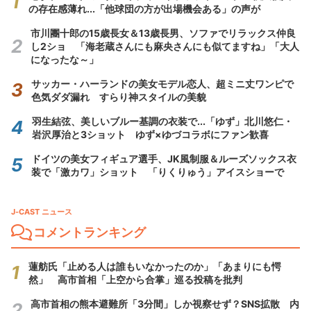
の存在感薄れ...「他球団の方が出場機会ある」の声が
市川團十郎の15歳長女＆13歳長男、ソファでリラックス仲良
し2ショ 「海老蔵さんにも麻央さんにも似てますね」「大人
になったな～」
サッカー・ハーランドの美女モデル恋人、超ミニ丈ワンピで
色気ダダ漏れ すらり神スタイルの美貌
羽生結弦、美しいブルー基調の衣装で...「ゆず」北川悠仁・
岩沢厚治と3ショット ゆず×ゆづコラボにファン歓喜
ドイツの美女フィギュア選手、JK風制服＆ルーズソックス衣
装で「激カワ」ショット 「りくりゅう」アイスショーで
J-CAST ニュース
コメントランキング
蓮舫氏「止める人は誰もいなかったのか」「あまりにも愕
然」 高市首相「上空から合掌」巡る投稿を批判
高市首相の熊本避難所「3分間」しか視察せず？SNS拡散 内