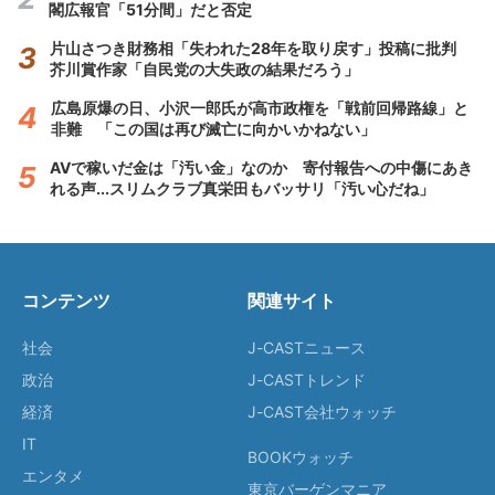
閣広報官「51分間」だと否定
片山さつき財務相「失われた28年を取り戻す」投稿に批判
芥川賞作家「自民党の大失政の結果だろう」
広島原爆の日、小沢一郎氏が高市政権を「戦前回帰路線」と
非難 「この国は再び滅亡に向かいかねない」
AVで稼いだ金は「汚い金」なのか 寄付報告への中傷にあき
れる声...スリムクラブ真栄田もバッサリ「汚い心だね」
コンテンツ
関連サイト
社会
J-CASTニュース
政治
J-CASTトレンド
経済
J-CAST会社ウォッチ
IT
BOOKウォッチ
エンタメ
東京バーゲンマニア