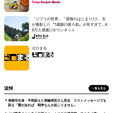
「ジブリの世界」「冒険のはじまりだ!」 夫
が撮影した〝1歳娘の後ろ姿〟が良すぎて...4.
8万人感激|Jタウンネット
ゼロまる
追悼
一覧を見る
長崎市出身・平和訴えた美輪明宏さん死去 ラストメッセージでも
訴え「愛があれば 戦争なんか起こりません」