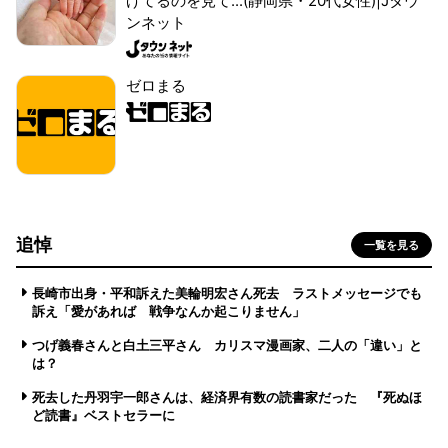
げてるのを見て...(静岡県・20代女性)|Jタウ
ンネット
ゼロまる
追悼
一覧を見る
長崎市出身・平和訴えた美輪明宏さん死去 ラストメッセージでも
訴え「愛があれば 戦争なんか起こりません」
つげ義春さんと白土三平さん カリスマ漫画家、二人の「違い」と
は？
死去した丹羽宇一郎さんは、経済界有数の読書家だった 『死ぬほ
ど読書』ベストセラーに