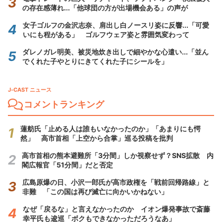
の存在感薄れ...「他球団の方が出場機会ある」の声が
女子ゴルフの金沢志奈、肩出し白ノースリ姿に反響...「可愛
いにも程がある」 ゴルフウェア姿と雰囲気変わって
ダレノガレ明美、被災地炊き出しで細やかな心遣い...「並ん
でくれた子やとりにきてくれた子にシールを」
J-CAST ニュース
コメントランキング
蓮舫氏「止める人は誰もいなかったのか」「あまりにも愕
然」 高市首相「上空から合掌」巡る投稿を批判
高市首相の熊本避難所「3分間」しか視察せず？SNS拡散 内
閣広報官「51分間」だと否定
広島原爆の日、小沢一郎氏が高市政権を「戦前回帰路線」と
非難 「この国は再び滅亡に向かいかねない」
なぜ「戻るな」と言えなかったのか イオン爆発事故で斎藤
幸平氏も逡巡「ボクもできなかっただろうなあ」