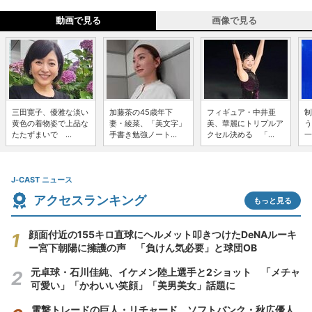
動画で見る
画像で見る
三田寛子、優雅な淡い
加藤茶の45歳年下
フィギュア・中井亜
制
黄色の着物姿で上品な
妻・綾菜、「美文字」
美、華麗にトリプルア
う
たたずまいで ...
手書き勉強ノート...
クセル決める 「...
一
J-CAST ニュース
アクセスランキング
もっと見る
顔面付近の155キロ直球にヘルメット叩きつけたDeNAルーキ
ー宮下朝陽に擁護の声 「負けん気必要」と球団OB
元卓球・石川佳純、イケメン陸上選手と2ショット 「メチャ
可愛い」「かわいい笑顔」「美男美女」話題に
電撃トレードの巨人・リチャード、ソフトバンク・秋広優人