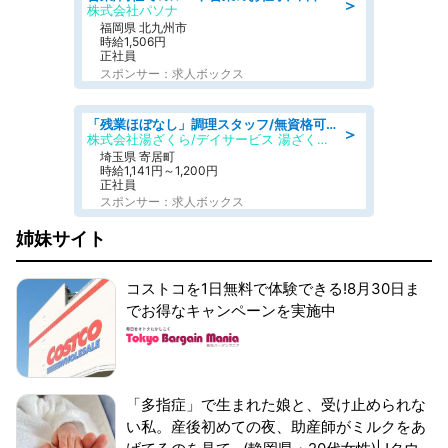
＞
株式会社パソナ
福岡県 北九州市
時給1,506円
正社員
スポンサー：求人ボックス
「残業ほぼなし」調理スタッフ/無資格可/正職員/日勤のみ/デイサービス/社会保障完備
＞
株式会社湯ざくら/デイサービス 湯ざくらケアリゾート
埼玉県 寄居町
時給1,141円～1,200円
正社員
スポンサー：求人ボックス
姉妹サイト
コストコを1日無料で体験できる!8月30日ま
でお得なキャンペーンを実施中
「多指症」で生まれた娘と、受け止められな
い私。産後初めての夜、助産師がミルクをあ