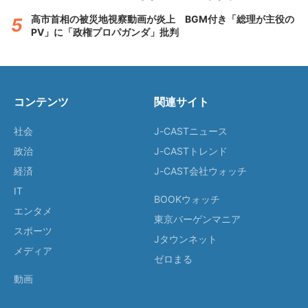
高市首相の被災地視察動画が炎上 BGM付き「総理が主役の
PV」に「政権プロパガンダ」批判
コンテンツ
関連サイト
社会
J-CASTニュース
政治
J-CASTトレンド
経済
J-CAST会社ウォッチ
IT
BOOKウォッチ
エンタメ
東京バーゲンマニア
スポーツ
Jタウンネット
メディア
ゼロまる
動画