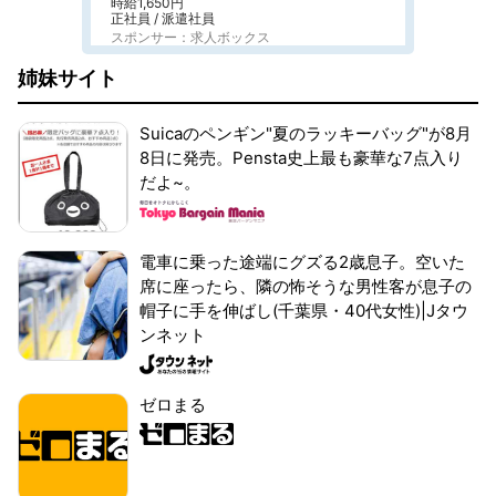
時給1,650円
正社員 / 派遣社員
スポンサー：求人ボックス
姉妹サイト
Suicaのペンギン"夏のラッキーバッグ"が8月
8日に発売。Pensta史上最も豪華な7点入り
だよ~。
電車に乗った途端にグズる2歳息子。空いた
席に座ったら、隣の怖そうな男性客が息子の
帽子に手を伸ばし(千葉県・40代女性)|Jタウ
ンネット
ゼロまる