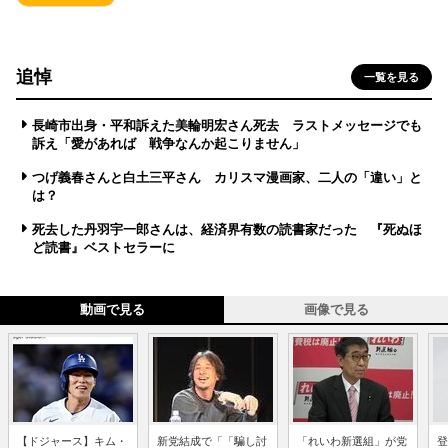
追悼
一覧を見る
長崎市出身・平和訴えた美輪明宏さん死去 ラストメッセージでも
訴え「愛があれば 戦争なんか起こりません」
つげ義春さんと白土三平さん カリスマ漫画家、二人の「違い」と
は？
死去した丹羽宇一郎さんは、経済界有数の読書家だった 『死ぬほ
ど読書』ベストセラーに
動画で見る
画像で見る
【ドジャース】キム・
新党結成で「「騙し討
「れいわ新選組」が党
登