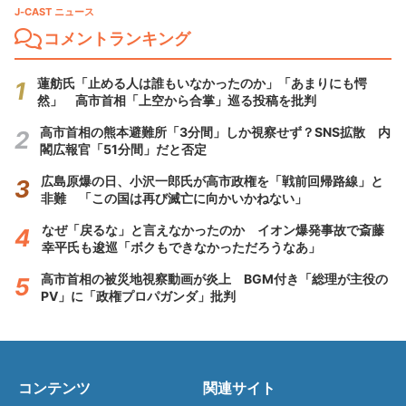
J-CAST ニュース
コメントランキング
蓮舫氏「止める人は誰もいなかったのか」「あまりにも愕
然」 高市首相「上空から合掌」巡る投稿を批判
高市首相の熊本避難所「3分間」しか視察せず？SNS拡散 内
閣広報官「51分間」だと否定
広島原爆の日、小沢一郎氏が高市政権を「戦前回帰路線」と
非難 「この国は再び滅亡に向かいかねない」
なぜ「戻るな」と言えなかったのか イオン爆発事故で斎藤
幸平氏も逡巡「ボクもできなかっただろうなあ」
高市首相の被災地視察動画が炎上 BGM付き「総理が主役の
PV」に「政権プロパガンダ」批判
コンテンツ
関連サイト