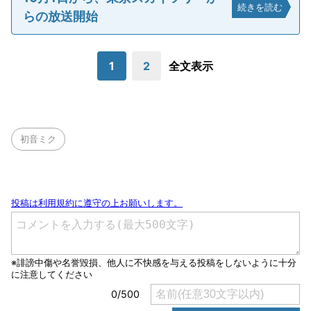
続きを読む
らの放送開始
1
2
全文表示
初音ミク