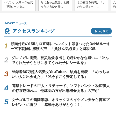
ヘソン、大リーグ公式
ちにあった気分」と怒
名の変更を発表、「い
女
「PSロースタ...
ったひろゆき妻...
のちの党」へ ...
発
J-CAST ニュース
アクセスランキング
もっと見る
顔面付近の155キロ直球にヘルメット叩きつけたDeNAルーキ
ー宮下朝陽に擁護の声 「負けん気必要」と球団OB
ダレノガレ明美、被災地炊き出しで細やかな心遣い...「並ん
でくれた子やとりにきてくれた子にシールを」
登録者60万超人気美女YouTuber、結婚を発表 「めっちゃ
いい人に出会えた」「私今すごく安定してる」
電撃トレードの巨人・リチャード、ソフトバンク・秋広優人
の存在感薄れ...「他球団の方が出場機会ある」の声が
女子ゴルフの鶴岡果恋、オリックスのイケメン夫から貴重プ
レゼントに喜び 「感動をありがとう！！」