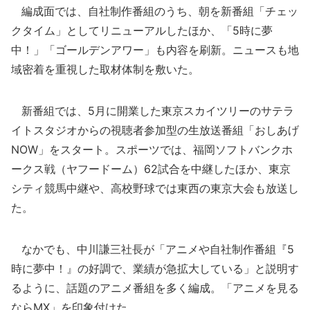
編成面では、自社制作番組のうち、朝を新番組「チェッ
クタイム」としてリニューアルしたほか、「5時に夢
中！」「ゴールデンアワー」も内容を刷新。ニュースも地
域密着を重視した取材体制を敷いた。
新番組では、5月に開業した東京スカイツリーのサテラ
イトスタジオからの視聴者参加型の生放送番組「おしあげ
NOW」をスタート。スポーツでは、福岡ソフトバンクホ
ークス戦（ヤフードーム）62試合を中継したほか、東京
シティ競馬中継や、高校野球では東西の東京大会も放送し
た。
なかでも、中川謙三社長が「アニメや自社制作番組『5
時に夢中！』の好調で、業績が急拡大している」と説明す
るように、話題のアニメ番組を多く編成。「アニメを見る
ならMX」を印象付けた。