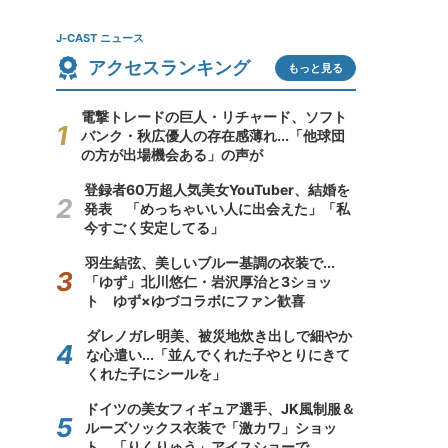
J-CAST ニュース
アクセスランキング
もっと見る
電撃トレードの巨人・リチャード、ソフト
バンク・秋広優人の存在感薄れ...「他球団
の方が出場機会ある」の声が
登録者60万超人気美女YouTuber、結婚を
発表 「めっちゃいい人に出会えた」「私
今すごく安定してる」
羽生結弦、美しいブルー基調の衣装で...
「ゆず」北川悠仁・岩沢厚治と3ショッ
ト ゆず×ゆづコラボにファン歓喜
ダレノガレ明美、被災地炊き出しで細やか
な心遣い...「並んでくれた子やとりにきて
くれた子にシールを」
ドイツの美女フィギュア選手、JK風制服＆
ルーズソックス衣装で「激カワ」ショッ
ト 「りくりゅう」アイスショーで