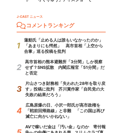
J-CAST ニュース
コメントランキング
蓮舫氏「止める人は誰もいなかったのか」
「あまりにも愕然」 高市首相「上空から
合掌」巡る投稿を批判
高市首相の熊本避難所「3分間」しか視察
せず？SNS拡散 内閣広報官「51分間」だ
と否定
片山さつき財務相「失われた28年を取り戻
す」投稿に批判 芥川賞作家「自民党の大
失政の結果だろう」
広島原爆の日、小沢一郎氏が高市政権を
「戦前回帰路線」と非難 「この国は再び
滅亡に向かいかねない」
AVで稼いだ金は「汚い金」なのか 寄付報
告への中傷にあきれる声...スリムクラブ真