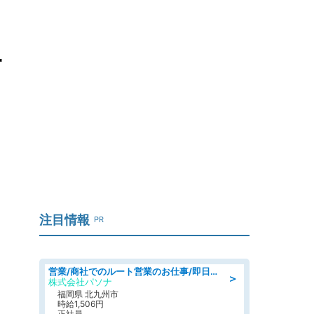
一
注目情報
PR
営業/商社でのルート営業のお仕事/即日勤務可/車通勤可/営業
＞
株式会社パソナ
福岡県 北九州市
時給1,506円
正社員