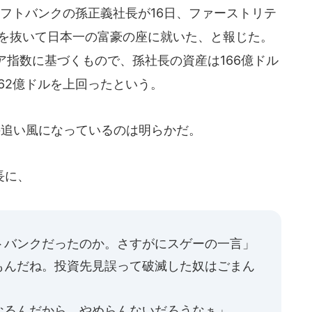
フトバンクの孫正義社長が16日、ファーストリテ
）を抜いて日本一の富豪の座に就いた、と報じた。
指数に基づくもので、孫社長の資産は166億ドル
162億ドルを上回ったという。
の追い風になっているのは明らかだ。
長に、
トバンクだったのか。さすがにスゲーの一言」
もんだね。投資先見誤って破滅した奴はごまん
なるんだから。やめらんないだろうなぁ」