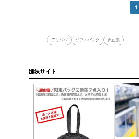
1
アリババ
ソフトバンク
孫正義
姉妹サイト