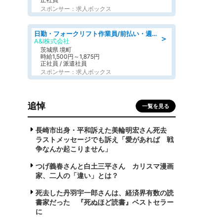
スポンサー：求人ボックス
日勤・フォークリフト作業員/前払い・週払い制度あり/長期安定/有給とりやすい/環境充実
＞
A&I株式会社
茨城県 境町
時給1,500円～1,875円
正社員 / 派遣社員
スポンサー：求人ボックス
追悼
一覧を見る
長崎市出身・平和訴えた美輪明宏さん死去
ラストメッセージでも訴え「愛があれば 戦
争なんか起こりません」
つげ義春さんと白土三平さん カリスマ漫画
家、二人の「違い」とは？
死去した丹羽宇一郎さんは、経済界有数の読
書家だった 『死ぬほど読書』ベストセラー
に