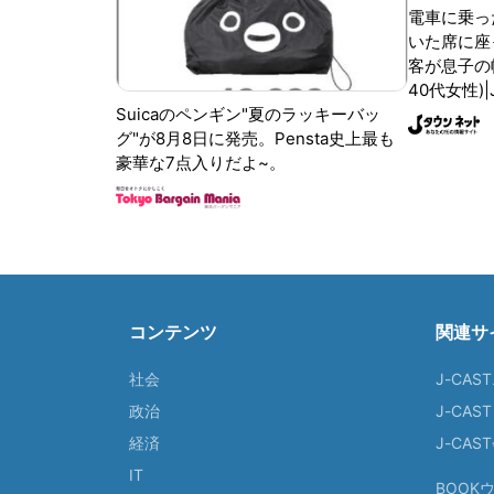
電車に乗っ
いた席に座
客が息子の
40代女性)
Suicaのペンギン"夏のラッキーバッ
グ"が8月8日に発売。Pensta史上最も
豪華な7点入りだよ~。
コンテンツ
関連サ
社会
J-CAS
政治
J-CAS
経済
J-CA
IT
BOOK