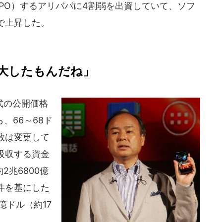
PO）するアリババに4割弱を出資していて、ソフ
で上昇した。
大したもんだね」
式の公開価格
、66～68ド
数は変更して
吸収する資金
2兆6800億
件を基にした
億ドル（約17