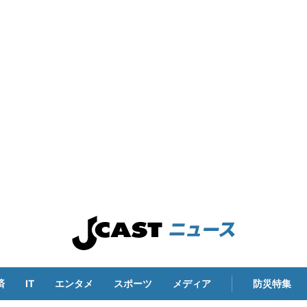
済
IT
エンタメ
スポーツ
メディア
防災特集