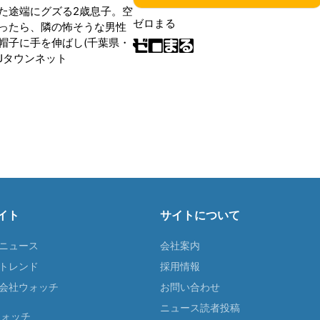
た途端にグズる2歳息子。空
ゼロまる
ったら、隣の怖そうな男性
帽子に手を伸ばし(千葉県・
|Jタウンネット
イト
サイトについて
Tニュース
会社案内
Tトレンド
採用情報
ST会社ウォッチ
お問い合わせ
ニュース読者投稿
ウォッチ