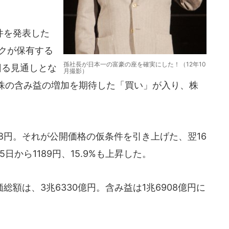
件を発表した
クが保有する
孫社長が日本一の富豪の座を確実にした！（12年10
回る見通しとな
月撮影）
株の含み益の増加を期待した「買い」が入り、株
8円。それが公開価格の仮条件を引き上げた、翌16
日から1189円、15.9%も上昇した。
額は、3兆6330億円。含み益は1兆6908億円に