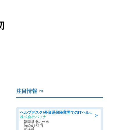
切
注目情報
PR
ヘルプデスク/外資系保険業界でのITヘルプデスク業務/駅近/即日勤務可/ヘルプデスク
＞
株式会社パソナ
福岡県 北九州市
時給4,167円
正社員