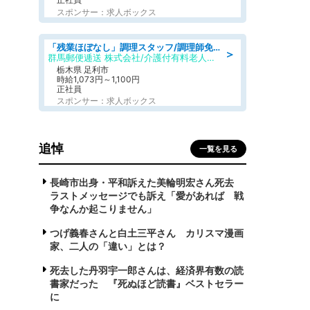
スポンサー：求人ボックス
「残業ほぼなし」調理スタッフ/調理師免許必須/正職員/日勤のみ/介護付き有料老人ホーム/社会保障完備
＞
群馬郵便逓送 株式会社/介護付有料老人ホーム ふる里
栃木県 足利市
時給1,073円～1,100円
正社員
スポンサー：求人ボックス
追悼
一覧を見る
長崎市出身・平和訴えた美輪明宏さん死去
ラストメッセージでも訴え「愛があれば 戦
争なんか起こりません」
つげ義春さんと白土三平さん カリスマ漫画
家、二人の「違い」とは？
死去した丹羽宇一郎さんは、経済界有数の読
書家だった 『死ぬほど読書』ベストセラー
に