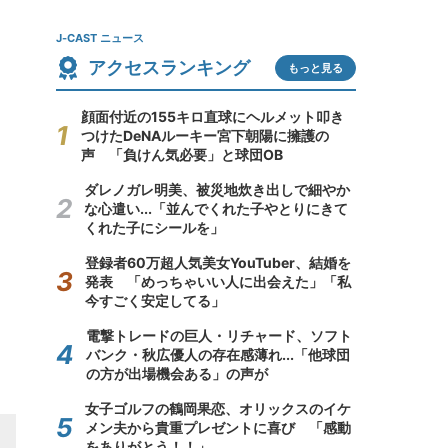
J-CAST ニュース
アクセスランキング
もっと見る
顔面付近の155キロ直球にヘルメット叩き
つけたDeNAルーキー宮下朝陽に擁護の
声 「負けん気必要」と球団OB
ダレノガレ明美、被災地炊き出しで細やか
な心遣い...「並んでくれた子やとりにきて
くれた子にシールを」
登録者60万超人気美女YouTuber、結婚を
発表 「めっちゃいい人に出会えた」「私
今すごく安定してる」
電撃トレードの巨人・リチャード、ソフト
バンク・秋広優人の存在感薄れ...「他球団
の方が出場機会ある」の声が
女子ゴルフの鶴岡果恋、オリックスのイケ
メン夫から貴重プレゼントに喜び 「感動
をありがとう！！」