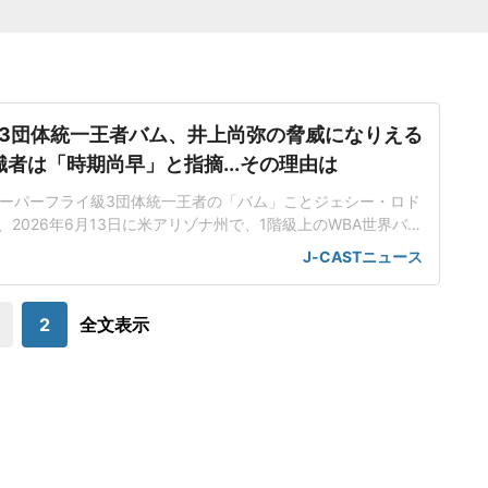
3団体統一王者バム、井上尚弥の脅威になりえる
識者は「時期尚早」と指摘...その理由は
ーパーフライ級3団体統一王者の「バム」ことジェシー・ロド
が、2026年6月13日に米アリゾナ州で、1階級上のWBA世界バン
オ・バルガス(米国、29)に挑戦する。「井上はフェザー級に上
J-CASTニュース
いる最中」バムは、スーパーバンタム級4団体統一王者・井上
の次期挑戦者候補に挙がっており、バルガスに勝利すれば対戦が
実現する可能
2
全文表示