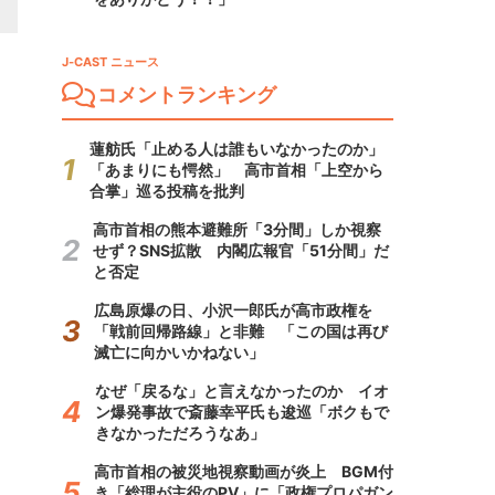
J-CAST ニュース
コメントランキング
蓮舫氏「止める人は誰もいなかったのか」
「あまりにも愕然」 高市首相「上空から
合掌」巡る投稿を批判
高市首相の熊本避難所「3分間」しか視察
せず？SNS拡散 内閣広報官「51分間」だ
と否定
広島原爆の日、小沢一郎氏が高市政権を
「戦前回帰路線」と非難 「この国は再び
滅亡に向かいかねない」
なぜ「戻るな」と言えなかったのか イオ
ン爆発事故で斎藤幸平氏も逡巡「ボクもで
きなかっただろうなあ」
高市首相の被災地視察動画が炎上 BGM付
き「総理が主役のPV」に「政権プロパガン