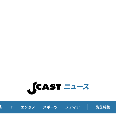
済
IT
エンタメ
スポーツ
メディア
防災特集