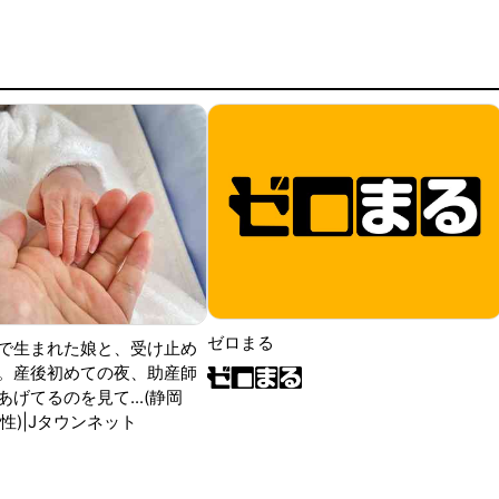
ゼロまる
で生まれた娘と、受け止め
。産後初めての夜、助産師
げてるのを見て...(静岡
性)|Jタウンネット