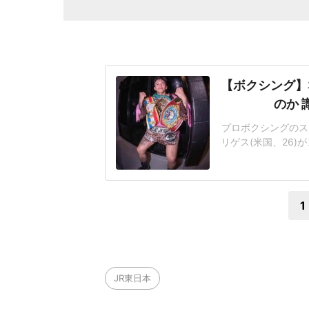
【ボクシング】
のか 
プロボクシングのス
リゲス(米国、26)
タム級王者アントニ
げようかと検討して
尚弥(大橋、33)
1
JR東日本