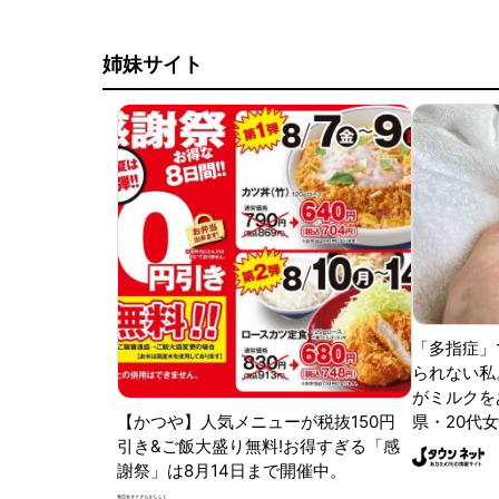
姉妹サイト
「多指症」
られない私
がミルクをあ
【かつや】人気メニューが税抜150円
県・20代女
引き&ご飯大盛り無料!お得すぎる「感
謝祭」は8月14日まで開催中。