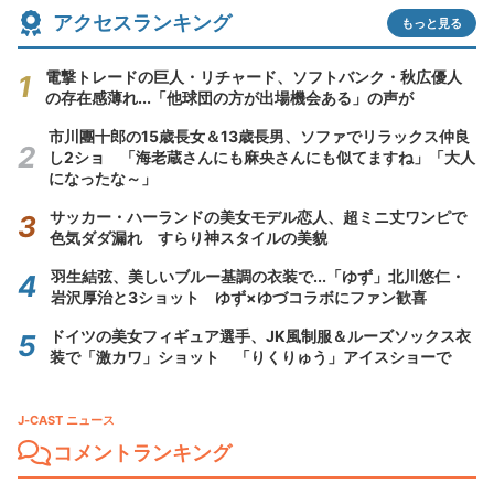
アクセスランキング
もっと見る
電撃トレードの巨人・リチャード、ソフトバンク・秋広優人
の存在感薄れ...「他球団の方が出場機会ある」の声が
市川團十郎の15歳長女＆13歳長男、ソファでリラックス仲良
し2ショ 「海老蔵さんにも麻央さんにも似てますね」「大人
になったな～」
サッカー・ハーランドの美女モデル恋人、超ミニ丈ワンピで
色気ダダ漏れ すらり神スタイルの美貌
羽生結弦、美しいブルー基調の衣装で...「ゆず」北川悠仁・
岩沢厚治と3ショット ゆず×ゆづコラボにファン歓喜
ドイツの美女フィギュア選手、JK風制服＆ルーズソックス衣
装で「激カワ」ショット 「りくりゅう」アイスショーで
J-CAST ニュース
コメントランキング