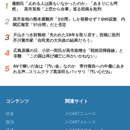
蓮舫氏「止める人は誰もいなかったのか」「あまりにも愕
然」 高市首相「上空から合掌」巡る投稿を批判
高市首相の熊本避難所「3分間」しか視察せず？SNS拡散 内
閣広報官「51分間」だと否定
片山さつき財務相「失われた28年を取り戻す」投稿に批判
芥川賞作家「自民党の大失政の結果だろう」
広島原爆の日、小沢一郎氏が高市政権を「戦前回帰路線」と
非難 「この国は再び滅亡に向かいかねない」
AVで稼いだ金は「汚い金」なのか 寄付報告への中傷にあき
れる声...スリムクラブ真栄田もバッサリ「汚い心だね」
コンテンツ
関連サイト
社会
J-CASTニュース
政治
J-CASTトレンド