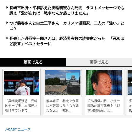
長崎市出身・平和訴えた美輪明宏さん死去 ラストメッセージでも
訴え「愛があれば 戦争なんか起こりません」
つげ義春さんと白土三平さん カリスマ漫画家、二人の「違い」と
は？
死去した丹羽宇一郎さんは、経済界有数の読書家だった 『死ぬほ
ど読書』ベストセラーに
動画で見る
画像で見る
「異物使用疑惑」元韓
熊本市長、相次ぐ余震
広島原爆の日、小沢一
張
国セーブ王、出場停止
に本音ぽつり「もう嫌
郎氏が高市政権を「戦
ォ
明けマウンドで...
だなぁ」 被災...
前回帰路線」と...
気
J-CAST ニュース