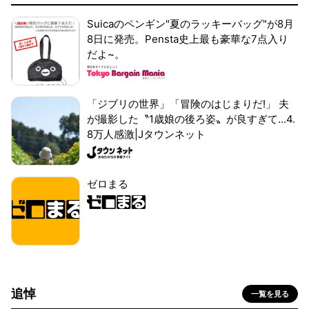
Suicaのペンギン"夏のラッキーバッグ"が8月
8日に発売。Pensta史上最も豪華な7点入り
だよ~。
「ジブリの世界」「冒険のはじまりだ!」 夫
が撮影した〝1歳娘の後ろ姿〟が良すぎて...4.
8万人感激|Jタウンネット
ゼロまる
追悼
一覧を見る