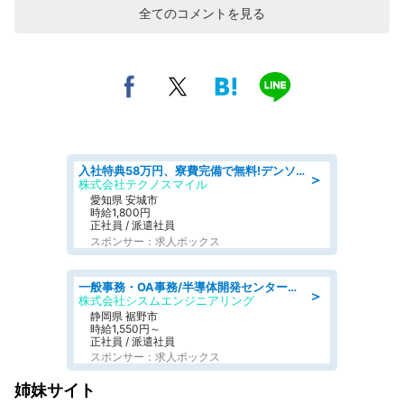
全てのコメントを見る
入社特典58万円、寮費完備で無料!デンソーで働こう!自動車工場で小型部品の検査業務 denso aichi
＞
株式会社テクノスマイル
愛知県 安城市
時給1,800円
正社員 / 派遣社員
スポンサー：求人ボックス
一般事務・OA事務/半導体開発センター内で事務&軽作業スタッフ、募集
＞
株式会社シスムエンジニアリング
静岡県 裾野市
時給1,550円～
正社員 / 派遣社員
スポンサー：求人ボックス
姉妹サイト