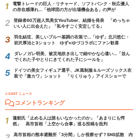
電撃トレードの巨人・リチャード、ソフトバンク・秋広優人
の存在感薄れ...「他球団の方が出場機会ある」の声が
登録者60万超人気美女YouTuber、結婚を発表 「めっちゃ
いい人に出会えた」「私今すごく安定してる」
羽生結弦、美しいブルー基調の衣装で...「ゆず」北川悠仁・
岩沢厚治と3ショット ゆず×ゆづコラボにファン歓喜
ダレノガレ明美、被災地炊き出しで細やかな心遣い...「並ん
でくれた子やとりにきてくれた子にシールを」
ドイツの美女フィギュア選手、JK風制服＆ルーズソックス衣
装で「激カワ」ショット 「りくりゅう」アイスショーで
J-CAST ニュース
コメントランキング
蓮舫氏「止める人は誰もいなかったのか」「あまりにも愕
然」 高市首相「上空から合掌」巡る投稿を批判
高市首相の熊本避難所「3分間」しか視察せず？SNS拡散 内