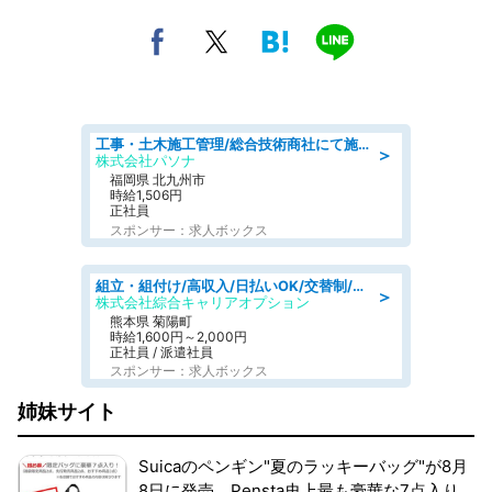
工事・土木施工管理/総合技術商社にて施工管理のお仕事/即日勤務可/車通勤可/工事・土木施工管理/生産・品質管理
＞
株式会社パソナ
福岡県 北九州市
時給1,506円
正社員
スポンサー：求人ボックス
組立・組付け/高収入/日払いOK/交替制/20・30・40代活躍中/製造 工場
＞
株式会社綜合キャリアオプション
熊本県 菊陽町
時給1,600円～2,000円
正社員 / 派遣社員
スポンサー：求人ボックス
姉妹サイト
Suicaのペンギン"夏のラッキーバッグ"が8月
8日に発売。Pensta史上最も豪華な7点入り