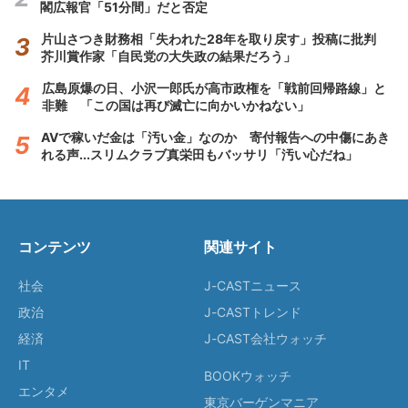
閣広報官「51分間」だと否定
片山さつき財務相「失われた28年を取り戻す」投稿に批判
芥川賞作家「自民党の大失政の結果だろう」
広島原爆の日、小沢一郎氏が高市政権を「戦前回帰路線」と
非難 「この国は再び滅亡に向かいかねない」
AVで稼いだ金は「汚い金」なのか 寄付報告への中傷にあき
れる声...スリムクラブ真栄田もバッサリ「汚い心だね」
コンテンツ
関連サイト
社会
J-CASTニュース
政治
J-CASTトレンド
経済
J-CAST会社ウォッチ
IT
BOOKウォッチ
エンタメ
東京バーゲンマニア