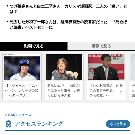
つげ義春さんと白土三平さん カリスマ漫画家、二人の「違い」と
は？
死去した丹羽宇一郎さんは、経済界有数の読書家だった 『死ぬほ
ど読書』ベストセラーに
動画で見る
画像で見る
【ドジャース】キム・
新党結成で「「騙し討
「れいわ新選組」が党
登
ヘソン、大リーグ公式
ちにあった気分」と怒
名の変更を発表、「い
女
「PSロースタ...
ったひろゆき妻...
のちの党」へ ...
発
J-CAST ニュース
アクセスランキング
もっと見る