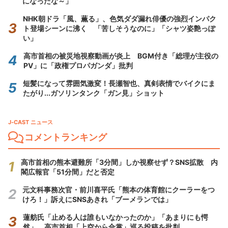
になったな～」
NHK朝ドラ「風、薫る」、色気ダダ漏れ俳優の強烈インパク
ト登場シーンに沸く 「苦しそうなのに」「シャツ姿艶っぽ
い」
高市首相の被災地視察動画が炎上 BGM付き「総理が主役の
PV」に「政権プロパガンダ」批判
短髪になって雰囲気激変！長瀬智也、真剣表情でバイクにま
たがり...ガソリンタンク「ガン見」ショット
J-CAST ニュース
コメントランキング
高市首相の熊本避難所「3分間」しか視察せず？SNS拡散 内
閣広報官「51分間」だと否定
元文科事務次官・前川喜平氏「熊本の体育館にクーラーをつ
けろ！」訴えにSNSあきれ「ブーメランでは」
蓮舫氏「止める人は誰もいなかったのか」「あまりにも愕
然」 高市首相「上空から合掌」巡る投稿を批判