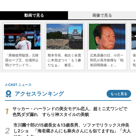
動画で見る
画像で見る
「異物使用疑惑」元韓
熊本市長、相次ぐ余震
広島原爆の日、小沢一
張
国セーブ王、出場停止
に本音ぽつり「もう嫌
郎氏が高市政権を「戦
ォ
明けマウンドで...
だなぁ」 被災...
前回帰路線」と...
気
J-CAST ニュース
アクセスランキング
もっと見る
サッカー・ハーランドの美女モデル恋人、超ミニ丈ワンピで
色気ダダ漏れ すらり神スタイルの美貌
市川團十郎の15歳長女＆13歳長男、ソファでリラックス仲良
し2ショ 「海老蔵さんにも麻央さんにも似てますね」「大人