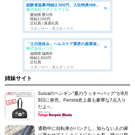
経験者急募!時給2,100円、入社特典168万円の自動車製造業務/トヨタ自動車/tutumi
＞
株式会社テクノスマイル
愛知県 豊川市
時給2,100円
正社員 / 派遣社員
スポンサー：求人ボックス
「土日祝休み」ヘルスケア業界の産業保健師/高時給/未経験OK/要資格:保健師、正看護師
＞
株式会社パソナ
福岡県 福岡市
時給2,300円
正社員
スポンサー：求人ボックス
姉妹サイト
Suicaのペンギン"夏のラッキーバッグ"が8月
8日に発売。Pensta史上最も豪華な7点入り
だよ~。
通勤中に自転車がパンクし、知らない人の家
に置かせてもらうことになった私。帰りに取