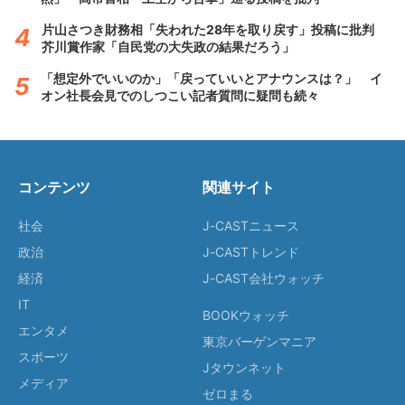
片山さつき財務相「失われた28年を取り戻す」投稿に批判
芥川賞作家「自民党の大失政の結果だろう」
「想定外でいいのか」「戻っていいとアナウンスは？」 イ
オン社長会見でのしつこい記者質問に疑問も続々
コンテンツ
関連サイト
社会
J-CASTニュース
政治
J-CASTトレンド
経済
J-CAST会社ウォッチ
IT
BOOKウォッチ
エンタメ
東京バーゲンマニア
スポーツ
Jタウンネット
メディア
ゼロまる