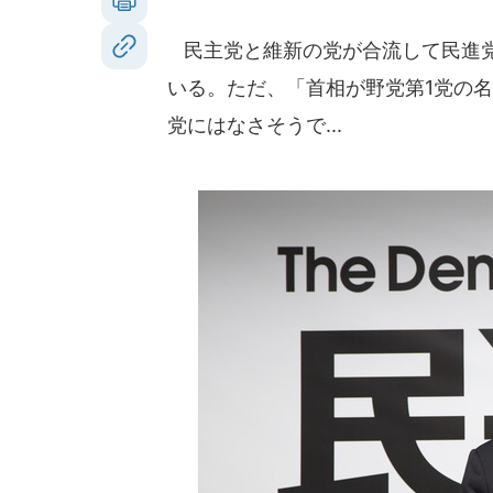
民主党と維新の党が合流して民進党が
いる。ただ、「首相が野党第1党の
党にはなさそうで...