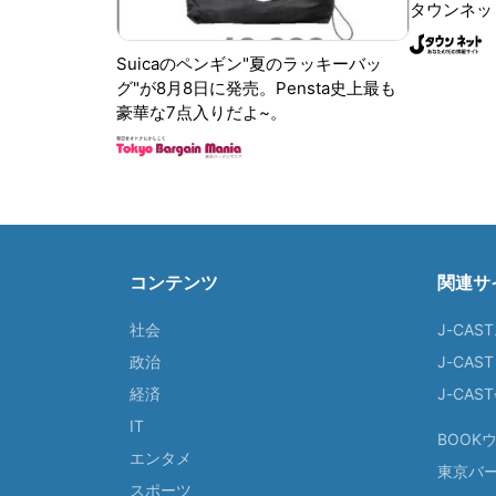
タウンネッ
Suicaのペンギン"夏のラッキーバッ
グ"が8月8日に発売。Pensta史上最も
豪華な7点入りだよ~。
コンテンツ
関連サ
社会
J-CAS
政治
J-CAS
経済
J-CA
IT
BOOK
エンタメ
東京バ
スポーツ