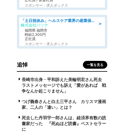
スポンサー：求人ボックス
「土日祝休み」ヘルスケア業界の産業保健師/高時給/未経験OK/要資格:保健師、正看護師
＞
株式会社パソナ
福岡県 福岡市
時給2,300円
正社員
スポンサー：求人ボックス
追悼
一覧を見る
長崎市出身・平和訴えた美輪明宏さん死去
ラストメッセージでも訴え「愛があれば 戦
争なんか起こりません」
つげ義春さんと白土三平さん カリスマ漫画
家、二人の「違い」とは？
死去した丹羽宇一郎さんは、経済界有数の読
書家だった 『死ぬほど読書』ベストセラー
に