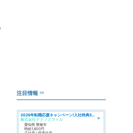
も
注目情報
PR
2026年転職応援キャンペーン!入社特典58万円/デンソーで働こう!自動車工場で小型部品の検査業務 denso aichi
＞
株式会社テクノスマイル
愛知県 豊橋市
時給1,800円
正社員 / 派遣社員