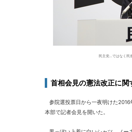
民主党…ではなく民進
首相会見の憲法改正に関
参院選投票日から一夜明けた2016
本部で記者会見を開いた。
黒っぽい上着に白いシャツ、ノーネ