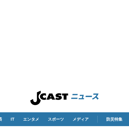
済
IT
エンタメ
スポーツ
メディア
防災特集