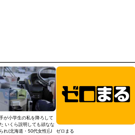
手が小学生の私を降ろして
た いくら説明しても頑なな
ゼロまる
れ(北海道・50代女性)|J