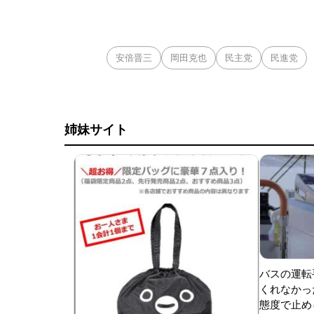
安倍晋三
岡田克也
民主党
民進党
姉妹サイト
バスの運転
くれなかっ
態度で止めら