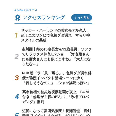
J-CAST ニュース
アクセスランキング
もっと見る
サッカー・ハーランドの美女モデル恋人、
超ミニ丈ワンピで色気ダダ漏れ すらり神
スタイルの美貌
市川團十郎の15歳長女＆13歳長男、ソファ
でリラックス仲良し2ショ 「海老蔵さん
にも麻央さんにも似てますね」「大人にな
ったな～」
NHK朝ドラ「風、薫る」、色気ダダ漏れ俳
優の強烈インパクト登場シーンに沸く
「苦しそうなのに」「シャツ姿艶っぽい」
高市首相の被災地視察動画が炎上 BGM
付き「総理が主役のPV」に「政権プロパ
ガンダ」批判
短髪になって雰囲気激変！長瀬智也、真剣
表情でバイクにまたがり...ガソリンタンク