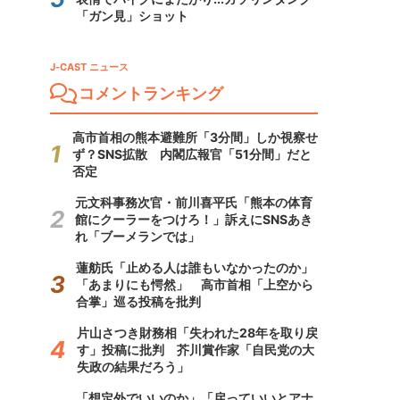
「ガン見」ショット
J-CAST ニュース
コメントランキング
高市首相の熊本避難所「3分間」しか視察せ
ず？SNS拡散 内閣広報官「51分間」だと
否定
元文科事務次官・前川喜平氏「熊本の体育
館にクーラーをつけろ！」訴えにSNSあき
れ「ブーメランでは」
蓮舫氏「止める人は誰もいなかったのか」
「あまりにも愕然」 高市首相「上空から
合掌」巡る投稿を批判
片山さつき財務相「失われた28年を取り戻
す」投稿に批判 芥川賞作家「自民党の大
失政の結果だろう」
「想定外でいいのか」「戻っていいとアナ