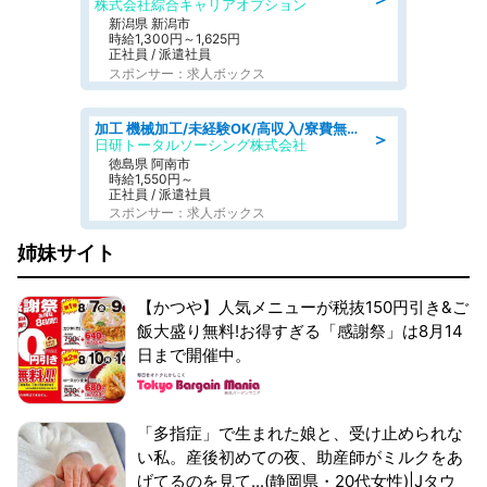
株式会社綜合キャリアオプション
新潟県 新潟市
時給1,300円～1,625円
正社員 / 派遣社員
スポンサー：求人ボックス
加工 機械加工/未経験OK/高収入/寮費無料/交替制/20・30・40代活躍中
＞
日研トータルソーシング株式会社
徳島県 阿南市
時給1,550円～
正社員 / 派遣社員
スポンサー：求人ボックス
姉妹サイト
【かつや】人気メニューが税抜150円引き&ご
飯大盛り無料!お得すぎる「感謝祭」は8月14
日まで開催中。
「多指症」で生まれた娘と、受け止められな
い私。産後初めての夜、助産師がミルクをあ
げてるのを見て...(静岡県・20代女性)|Jタウ