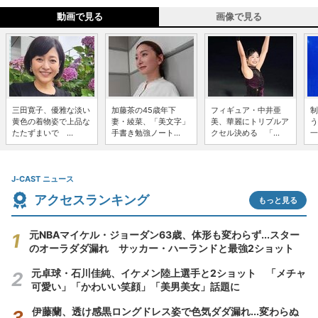
動画で見る
画像で見る
三田寛子、優雅な淡い
加藤茶の45歳年下
フィギュア・中井亜
制
黄色の着物姿で上品な
妻・綾菜、「美文字」
美、華麗にトリプルア
う
たたずまいで ...
手書き勉強ノート...
クセル決める 「...
一
J-CAST ニュース
アクセスランキング
もっと見る
元NBAマイケル・ジョーダン63歳、体形も変わらず...スター
のオーラダダ漏れ サッカー・ハーランドと最強2ショット
元卓球・石川佳純、イケメン陸上選手と2ショット 「メチャ
可愛い」「かわいい笑顔」「美男美女」話題に
伊藤蘭、透け感黒ロングドレス姿で色気ダダ漏れ...変わらぬ