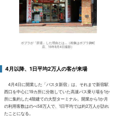
ポプラが「辞退」した理由とは…（画像はポプラ麹町
店、16年8月4日撮影）
4月以降、1日平均2万人の客が来場
4月4日に開業した「バスタ新宿」は、それまで新宿駅
西口を中心に19カ所に分散していた高速バス乗り場を1か
所に集約した4階建ての大型ターミナル。開業から1か月
の利用客数はのべ58万人で、1日平均では約2万人が訪れ
たことになる。