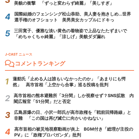
美貌の衝撃 「ずっと変わらず綺麗」「美しすぎ」
国際結婚のフェンシング松山恭助、美人妻を抱きしめ...世界
選手権のオフショット 美男美女カップルにドキっ
三田寛子、優雅な淡い黄色の着物姿で上品なたたずまいで
「めちゃくちゃ綺麗」「涼しげ」美貌ダダ漏れ
J-CAST ニュース
コメントランキング
蓮舫氏「止める人は誰もいなかったのか」「あまりにも愕
然」 高市首相「上空から合掌」巡る投稿を批判
高市首相の熊本避難所「3分間」しか視察せず？SNS拡散 内
閣広報官「51分間」だと否定
広島原爆の日、小沢一郎氏が高市政権を「戦前回帰路線」と
非難 「この国は再び滅亡に向かいかねない」
高市首相の被災地視察動画が炎上 BGM付き「総理が主役の
PV」に「政権プロパガンダ」批判