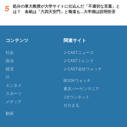
処分の東大教授が大学サイトに仕込んだ「不適切な言葉」と
は？ 各紙は「六四天安門」と報道も...大学側は説明拒否
コンテンツ
関連サイト
社会
J-CASTニュース
政治
J-CASTトレンド
経済
J-CAST会社ウォッチ
IT
BOOKウォッチ
エンタメ
東京バーゲンマニア
スポーツ
Jタウンネット
メディア
ゼロまる
動画