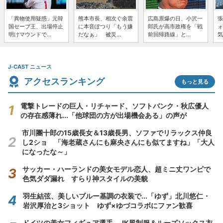
「異物使用疑惑」元韓
熊本市長、相次ぐ余震
広島原爆の日、小沢一
張
国セーブ王、出場停止
に本音ぽつり「もう嫌
郎氏が高市政権を「戦
ォ
明けマウンドで...
だなぁ」 被災...
前回帰路線」と...
気
J-CAST ニュース
アクセスランキング
もっと見る
電撃トレードの巨人・リチャード、ソフトバンク・秋広優人
の存在感薄れ...「他球団の方が出場機会ある」の声が
市川團十郎の15歳長女＆13歳長男、ソファでリラックス仲良
し2ショ 「海老蔵さんにも麻央さんにも似てますね」「大人
になったな～」
サッカー・ハーランドの美女モデル恋人、超ミニ丈ワンピで
色気ダダ漏れ すらり神スタイルの美貌
羽生結弦、美しいブルー基調の衣装で...「ゆず」北川悠仁・
岩沢厚治と3ショット ゆず×ゆづコラボにファン歓喜
ドイツの美女フィギュア選手、JK風制服＆ルーズソックス衣