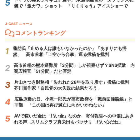
装で「激カワ」ショット 「りくりゅう」アイスショーで
J-CAST ニュース
コメントランキング
蓮舫氏「止める人は誰もいなかったのか」「あまりにも愕
然」 高市首相「上空から合掌」巡る投稿を批判
高市首相の熊本避難所「3分間」しか視察せず？SNS拡散 内
閣広報官「51分間」だと否定
片山さつき財務相「失われた28年を取り戻す」投稿に批判
芥川賞作家「自民党の大失政の結果だろう」
広島原爆の日、小沢一郎氏が高市政権を「戦前回帰路線」と
非難 「この国は再び滅亡に向かいかねない」
AVで稼いだ金は「汚い金」なのか 寄付報告への中傷にあき
れる声...スリムクラブ真栄田もバッサリ「汚い心だね」