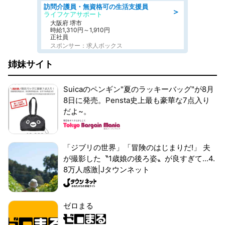
訪問介護員・無資格可の生活支援員
＞
ライフケアサポート
大阪府 堺市
時給1,310円～1,910円
正社員
スポンサー：求人ボックス
姉妹サイト
Suicaのペンギン"夏のラッキーバッグ"が8月
8日に発売。Pensta史上最も豪華な7点入り
だよ~。
「ジブリの世界」「冒険のはじまりだ!」 夫
が撮影した〝1歳娘の後ろ姿〟が良すぎて...4.
8万人感激|Jタウンネット
ゼロまる