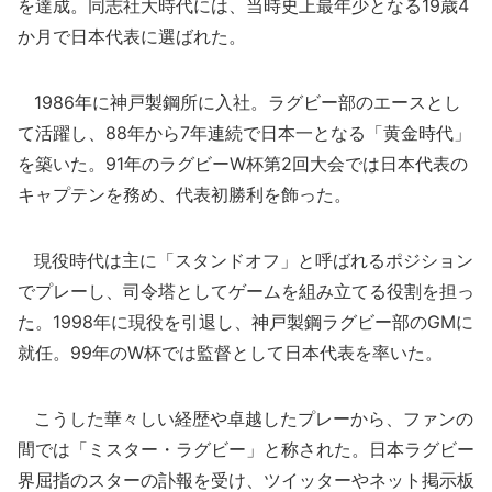
を達成。同志社大時代には、当時史上最年少となる19歳4
か月で日本代表に選ばれた。
1986年に神戸製鋼所に入社。ラグビー部のエースとし
て活躍し、88年から7年連続で日本一となる「黄金時代」
を築いた。91年のラグビーW杯第2回大会では日本代表の
キャプテンを務め、代表初勝利を飾った。
現役時代は主に「スタンドオフ」と呼ばれるポジション
でプレーし、司令塔としてゲームを組み立てる役割を担っ
た。1998年に現役を引退し、神戸製鋼ラグビー部のGMに
就任。99年のW杯では監督として日本代表を率いた。
こうした華々しい経歴や卓越したプレーから、ファンの
間では「ミスター・ラグビー」と称された。日本ラグビー
界屈指のスターの訃報を受け、ツイッターやネット掲示板