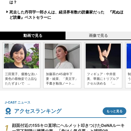
は？
死去した丹羽宇一郎さんは、経済界有数の読書家だった 『死ぬほ
ど読書』ベストセラーに
動画で見る
画像で見る
三田寛子、優雅な淡い
加藤茶の45歳年下
フィギュア・中井亜
制
黄色の着物姿で上品な
妻・綾菜、「美文字」
美、華麗にトリプルア
う
たたずまいで ...
手書き勉強ノート...
クセル決める 「...
一
J-CAST ニュース
アクセスランキング
もっと見る
顔面付近の155キロ直球にヘルメット叩きつけたDeNAルーキ
ー宮下朝陽に擁護の声 「負けん気必要」と球団OB