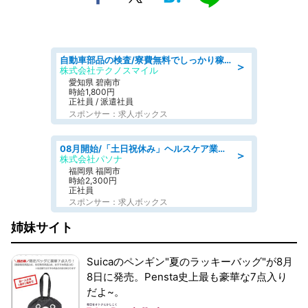
自動車部品の検査/寮費無料でしっかり稼げる denso aichi
＞
株式会社テクノスマイル
愛知県 碧南市
時給1,800円
正社員 / 派遣社員
スポンサー：求人ボックス
08月開始/「土日祝休み」ヘルスケア業界の産業保健師/高時給/未経験OK/要資格:保健師、正看護師
＞
株式会社パソナ
福岡県 福岡市
時給2,300円
正社員
スポンサー：求人ボックス
姉妹サイト
Suicaのペンギン"夏のラッキーバッグ"が8月
8日に発売。Pensta史上最も豪華な7点入り
だよ~。