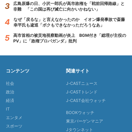
広島原爆の日、小沢一郎氏が高市政権を「戦前回帰路線」と
非難 「この国は再び滅亡に向かいかねない」
なぜ「戻るな」と言えなかったのか イオン爆発事故で斎藤
幸平氏も逡巡「ボクもできなかっただろうなあ」
高市首相の被災地視察動画が炎上 BGM付き「総理が主役の
PV」に「政権プロパガンダ」批判
コンテンツ
関連サイト
社会
J-CASTニュース
政治
J-CASTトレンド
経済
J-CAST会社ウォッチ
IT
BOOKウォッチ
エンタメ
東京バーゲンマニア
スポーツ
Jタウンネット