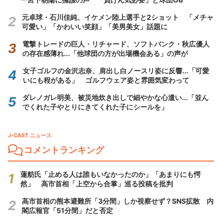
元卓球・石川佳純、イケメン陸上選手と2ショット 「メチャ
可愛い」「かわいい笑顔」「美男美女」話題に
電撃トレードの巨人・リチャード、ソフトバンク・秋広優人
の存在感薄れ...「他球団の方が出場機会ある」の声が
女子ゴルフの金沢志奈、肩出し白ノースリ姿に反響...「可愛
いにも程がある」 ゴルフウェア姿と雰囲気変わって
ダレノガレ明美、被災地炊き出しで細やかな心遣い...「並ん
でくれた子やとりにきてくれた子にシールを」
J-CAST ニュース
コメントランキング
蓮舫氏「止める人は誰もいなかったのか」「あまりにも愕
然」 高市首相「上空から合掌」巡る投稿を批判
高市首相の熊本避難所「3分間」しか視察せず？SNS拡散 内
閣広報官「51分間」だと否定