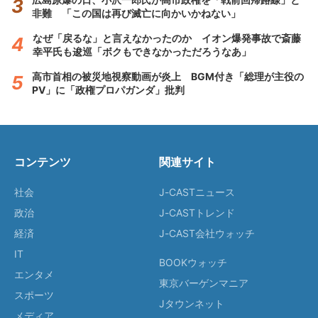
非難 「この国は再び滅亡に向かいかねない」
なぜ「戻るな」と言えなかったのか イオン爆発事故で斎藤
幸平氏も逡巡「ボクもできなかっただろうなあ」
高市首相の被災地視察動画が炎上 BGM付き「総理が主役の
PV」に「政権プロパガンダ」批判
コンテンツ
関連サイト
社会
J-CASTニュース
政治
J-CASTトレンド
経済
J-CAST会社ウォッチ
IT
BOOKウォッチ
エンタメ
東京バーゲンマニア
スポーツ
Jタウンネット
メディア