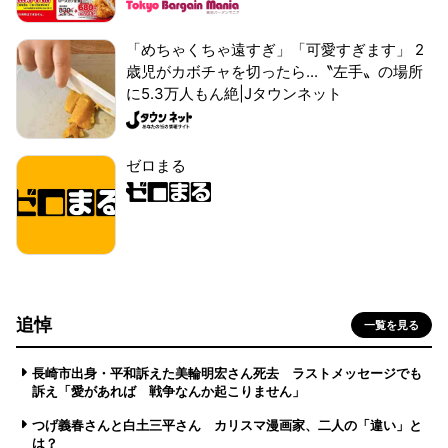
「めちゃくちゃ遠すぎ」「可愛すぎます」 2
歳児がカボチャを切ったら...〝左手〟の場所
に5.3万人もん絶|Jタウンネット
ゼロまる
追悼
一覧を見る
長崎市出身・平和訴えた美輪明宏さん死去 ラストメッセージでも
訴え「愛があれば 戦争なんか起こりません」
つげ義春さんと白土三平さん カリスマ漫画家、二人の「違い」と
は？