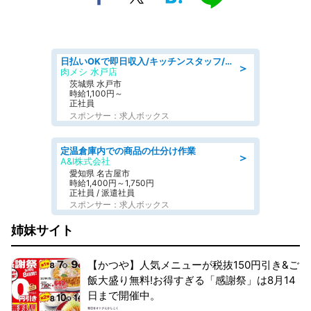
日払いOKで即日収入/キッチンスタッフ/「原付免許必須」デリバリー業務など、自己成長可能な幅広い仕事に挑戦!髪型自由&ピアス・ネイルOK/茨城県/水戸市
＞
肉メシ 水戸店
茨城県 水戸市
時給1,100円～
正社員
スポンサー：求人ボックス
定温倉庫内での商品の仕分け作業
＞
A&I株式会社
愛知県 名古屋市
時給1,400円～1,750円
正社員 / 派遣社員
スポンサー：求人ボックス
姉妹サイト
【かつや】人気メニューが税抜150円引き&ご
飯大盛り無料!お得すぎる「感謝祭」は8月14
日まで開催中。