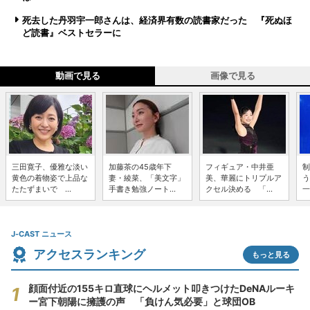
死去した丹羽宇一郎さんは、経済界有数の読書家だった 『死ぬほ
ど読書』ベストセラーに
動画で見る
画像で見る
三田寛子、優雅な淡い
加藤茶の45歳年下
フィギュア・中井亜
制
黄色の着物姿で上品な
妻・綾菜、「美文字」
美、華麗にトリプルア
う
たたずまいで ...
手書き勉強ノート...
クセル決める 「...
一
J-CAST ニュース
アクセスランキング
もっと見る
顔面付近の155キロ直球にヘルメット叩きつけたDeNAルーキ
ー宮下朝陽に擁護の声 「負けん気必要」と球団OB