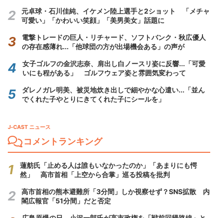
元卓球・石川佳純、イケメン陸上選手と2ショット 「メチャ
可愛い」「かわいい笑顔」「美男美女」話題に
電撃トレードの巨人・リチャード、ソフトバンク・秋広優人
の存在感薄れ...「他球団の方が出場機会ある」の声が
女子ゴルフの金沢志奈、肩出し白ノースリ姿に反響...「可愛
いにも程がある」 ゴルフウェア姿と雰囲気変わって
ダレノガレ明美、被災地炊き出しで細やかな心遣い...「並ん
でくれた子やとりにきてくれた子にシールを」
J-CAST ニュース
コメントランキング
蓮舫氏「止める人は誰もいなかったのか」「あまりにも愕
然」 高市首相「上空から合掌」巡る投稿を批判
高市首相の熊本避難所「3分間」しか視察せず？SNS拡散 内
閣広報官「51分間」だと否定
広島原爆の日、小沢一郎氏が高市政権を「戦前回帰路線」と