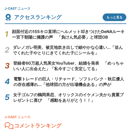
J-CAST ニュース
アクセスランキング
もっと見る
顔面付近の155キロ直球にヘルメット叩きつけたDeNAルーキ
ー宮下朝陽に擁護の声 「負けん気必要」と球団OB
ダレノガレ明美、被災地炊き出しで細やかな心遣い...「並ん
でくれた子やとりにきてくれた子にシールを」
登録者60万超人気美女YouTuber、結婚を発表 「めっちゃ
いい人に出会えた」「私今すごく安定してる」
電撃トレードの巨人・リチャード、ソフトバンク・秋広優人
の存在感薄れ...「他球団の方が出場機会ある」の声が
女子ゴルフの鶴岡果恋、オリックスのイケメン夫から貴重プ
レゼントに喜び 「感動をありがとう！！」
J-CAST ニュース
コメントランキング