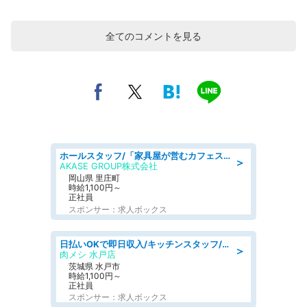
全てのコメントを見る
ホールスタッフ/「家具屋が営むカフェスタッフ!」週2日～OK!嬉しいまかない付き/岡山県/浅口郡里庄町
＞
AKASE GROUP株式会社
岡山県 里庄町
時給1,100円～
正社員
スポンサー：求人ボックス
日払いOKで即日収入/キッチンスタッフ/「原付免許必須」デリバリー業務など、自己成長可能な幅広い仕事に挑戦!髪型自由&ピアス・ネイルOK/茨城県/水戸市
＞
肉メシ 水戸店
茨城県 水戸市
時給1,100円～
正社員
スポンサー：求人ボックス