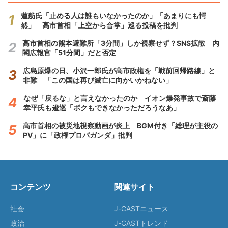
蓮舫氏「止める人は誰もいなかったのか」「あまりにも愕
然」 高市首相「上空から合掌」巡る投稿を批判
高市首相の熊本避難所「3分間」しか視察せず？SNS拡散 内
閣広報官「51分間」だと否定
広島原爆の日、小沢一郎氏が高市政権を「戦前回帰路線」と
非難 「この国は再び滅亡に向かいかねない」
なぜ「戻るな」と言えなかったのか イオン爆発事故で斎藤
幸平氏も逡巡「ボクもできなかっただろうなあ」
高市首相の被災地視察動画が炎上 BGM付き「総理が主役の
PV」に「政権プロパガンダ」批判
コンテンツ
関連サイト
社会
J-CASTニュース
政治
J-CASTトレンド