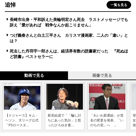
追悼
一覧を見る
長崎市出身・平和訴えた美輪明宏さん死去 ラストメッセージでも
訴え「愛があれば 戦争なんか起こりません」
つげ義春さんと白土三平さん カリスマ漫画家、二人の「違い」と
は？
死去した丹羽宇一郎さんは、経済界有数の読書家だった 『死ぬほ
ど読書』ベストセラーに
動画で見る
画像で見る
【ドジャース】キム・
新党結成で「「騙し討
「れいわ新選組」が党
登
ヘソン、大リーグ公式
ちにあった気分」と怒
名の変更を発表、「い
女
「PSロースタ...
ったひろゆき妻...
のちの党」へ ...
発