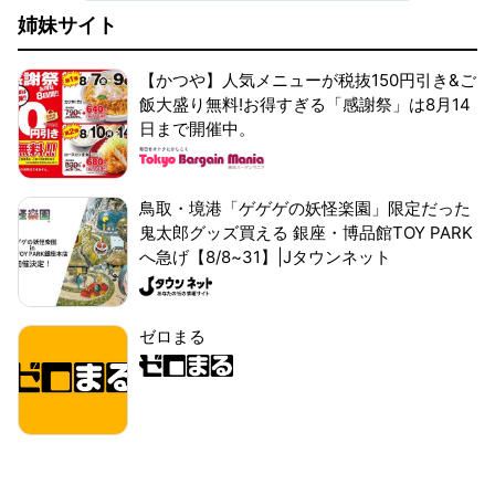
姉妹サイト
【かつや】人気メニューが税抜150円引き&ご
飯大盛り無料!お得すぎる「感謝祭」は8月14
日まで開催中。
鳥取・境港「ゲゲゲの妖怪楽園」限定だった
鬼太郎グッズ買える 銀座・博品館TOY PARK
へ急げ【8/8~31】|Jタウンネット
ゼロまる