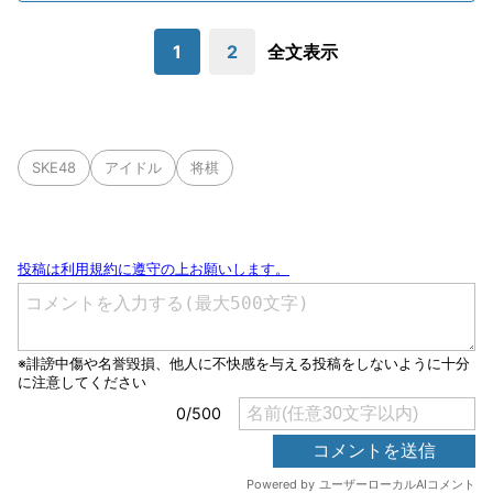
1
2
全文表示
SKE48
アイドル
将棋