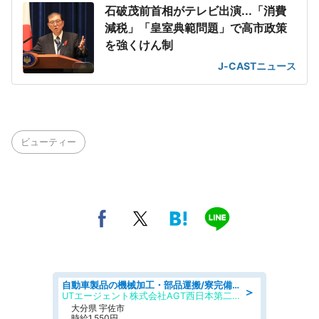
石破茂前首相がテレビ出演...「消費
減税」「皇室典範問題」で高市政策
を強くけん制
J-CASTニュース
ビューティー
自動車製品の機械加工・部品運搬/寮完備/日払い/工場・製造
＞
UTエージェント株式会社AGT西日本第二CU
大分県 宇佐市
時給1,550円