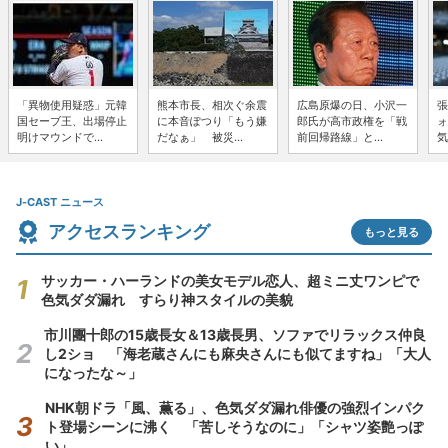
「異物使用疑惑」元韓
熊本市長、相次ぐ余震
広島原爆の日、小沢一
張
国セーブ王、出場停止
に本音ぽつり「もう嫌
郎氏が高市政権を「戦
ォ
明けマウンドで...
だなぁ」 被災...
前回帰路線」と...
気
J-CAST ニュース
アクセスランキング
もっと見る
サッカー・ハーランドの美女モデル恋人、超ミニ丈ワンピで
色気ダダ漏れ すらり神スタイルの美貌
市川團十郎の15歳長女＆13歳長男、ソファでリラックス仲良
し2ショ 「海老蔵さんにも麻央さんにも似てますね」「大人
になったな～」
NHK朝ドラ「風、薫る」、色気ダダ漏れ俳優の強烈インパク
ト登場シーンに沸く 「苦しそうなのに」「シャツ姿艶っぽ
い」