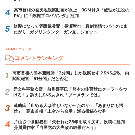
高市首相の被災地視察動画が炎上 BGM付き「総理が主役の
PV」に「政権プロパガンダ」批判
短髪になって雰囲気激変！長瀬智也、真剣表情でバイクにま
たがり...ガソリンタンク「ガン見」ショット
J-CAST ニュース
コメントランキング
高市首相の熊本避難所「3分間」しか視察せず？SNS拡散 内
閣広報官「51分間」だと否定
元文科事務次官・前川喜平氏「熊本の体育館にクーラーをつ
けろ！」訴えにSNSあきれ「ブーメランでは」
蓮舫氏「止める人は誰もいなかったのか」「あまりにも愕
然」 高市首相「上空から合掌」巡る投稿を批判
片山さつき財務相「失われた28年を取り戻す」投稿に批判
芥川賞作家「自民党の大失政の結果だろう」