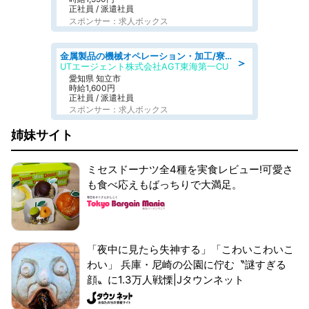
正社員 / 派遣社員
スポンサー：求人ボックス
金属製品の機械オペレーション・加工/寮完備/日払い/工場・製造
＞
UTエージェント株式会社AGT東海第一CU
愛知県 知立市
時給1,600円
正社員 / 派遣社員
スポンサー：求人ボックス
姉妹サイト
ミセスドーナツ全4種を実食レビュー!可愛さ
も食べ応えもばっちりで大満足。
「夜中に見たら失神する」「こわいこわいこ
わい」 兵庫・尼崎の公園に佇む〝謎すぎる
顔〟に1.3万人戦慄|Jタウンネット