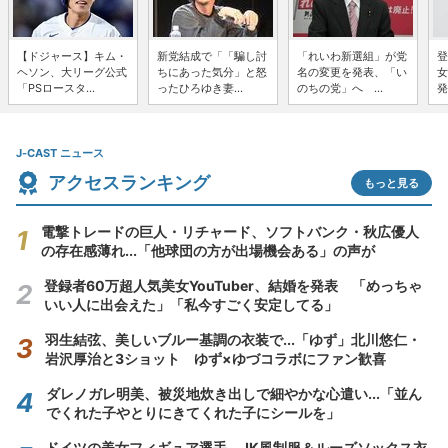
【ドジャース】キム・
新党結成で「「騙し討
「れいわ新選組」が党
登
ヘソン、大リーグ公式
ちにあった気分」と怒
名の変更を発表、「い
女
「PSロースタ...
ったひろゆき妻...
のちの党」へ ...
発
J-CAST ニュース
アクセスランキング
もっと見る
電撃トレードの巨人・リチャード、ソフトバンク・秋広優人
の存在感薄れ...「他球団の方が出場機会ある」の声が
登録者60万超人気美女YouTuber、結婚を発表 「めっちゃ
いい人に出会えた」「私今すごく安定してる」
羽生結弦、美しいブルー基調の衣装で...「ゆず」北川悠仁・
岩沢厚治と3ショット ゆず×ゆづコラボにファン歓喜
ダレノガレ明美、被災地炊き出しで細やかな心遣い...「並ん
でくれた子やとりにきてくれた子にシールを」
ドイツの美女フィギュア選手、JK風制服＆ルーズソックス衣