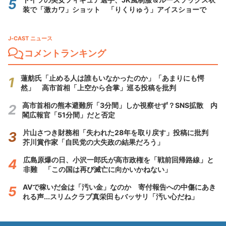
装で「激カワ」ショット 「りくりゅう」アイスショーで
J-CAST ニュース
コメントランキング
蓮舫氏「止める人は誰もいなかったのか」「あまりにも愕
然」 高市首相「上空から合掌」巡る投稿を批判
高市首相の熊本避難所「3分間」しか視察せず？SNS拡散 内
閣広報官「51分間」だと否定
片山さつき財務相「失われた28年を取り戻す」投稿に批判
芥川賞作家「自民党の大失政の結果だろう」
広島原爆の日、小沢一郎氏が高市政権を「戦前回帰路線」と
非難 「この国は再び滅亡に向かいかねない」
AVで稼いだ金は「汚い金」なのか 寄付報告への中傷にあき
れる声...スリムクラブ真栄田もバッサリ「汚い心だね」