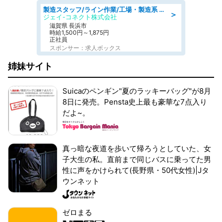
製造スタッフ/ライン作業/工場・製造系 エンジン部品の機械加工/未経験可/昼食代無料
＞
ジェイ-コネクト株式会社
滋賀県 長浜市
時給1,500円～1,875円
正社員
スポンサー：求人ボックス
姉妹サイト
Suicaのペンギン"夏のラッキーバッグ"が8月
8日に発売。Pensta史上最も豪華な7点入り
だよ~。
真っ暗な夜道を歩いて帰ろうとしていた、女
子大生の私。直前まで同じバスに乗ってた男
性に声をかけられて(長野県・50代女性)|Jタ
ウンネット
ゼロまる