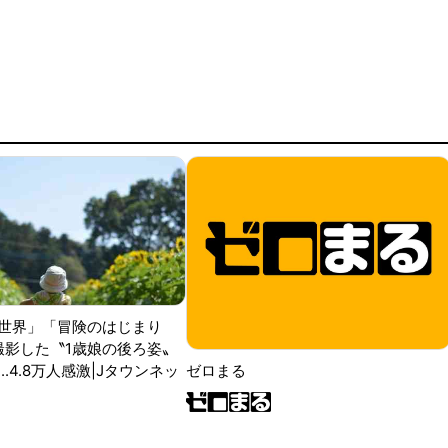
世界」「冒険のはじまり
が撮影した〝1歳娘の後ろ姿〟
ゼロまる
..4.8万人感激|Jタウンネッ