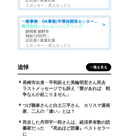
スポンサー：求人ボックス
一般事務・OA事務/半導体開発センター内で事務&軽作業スタッフ、募集
＞
株式会社シスムエンジニアリング
静岡県 裾野市
時給1,550円～
正社員 / 派遣社員
スポンサー：求人ボックス
追悼
一覧を見る
長崎市出身・平和訴えた美輪明宏さん死去
ラストメッセージでも訴え「愛があれば 戦
争なんか起こりません」
つげ義春さんと白土三平さん カリスマ漫画
家、二人の「違い」とは？
死去した丹羽宇一郎さんは、経済界有数の読
書家だった 『死ぬほど読書』ベストセラー
に