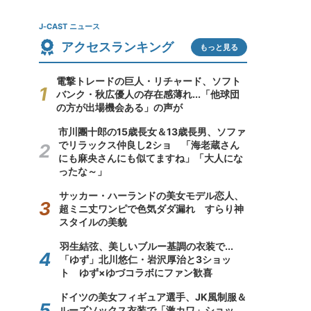
J-CAST ニュース
アクセスランキング
もっと見る
電撃トレードの巨人・リチャード、ソフト
バンク・秋広優人の存在感薄れ...「他球団
の方が出場機会ある」の声が
市川團十郎の15歳長女＆13歳長男、ソファ
でリラックス仲良し2ショ 「海老蔵さん
にも麻央さんにも似てますね」「大人にな
ったな～」
サッカー・ハーランドの美女モデル恋人、
超ミニ丈ワンピで色気ダダ漏れ すらり神
スタイルの美貌
羽生結弦、美しいブルー基調の衣装で...
「ゆず」北川悠仁・岩沢厚治と3ショッ
ト ゆず×ゆづコラボにファン歓喜
ドイツの美女フィギュア選手、JK風制服＆
ルーズソックス衣装で「激カワ」ショッ