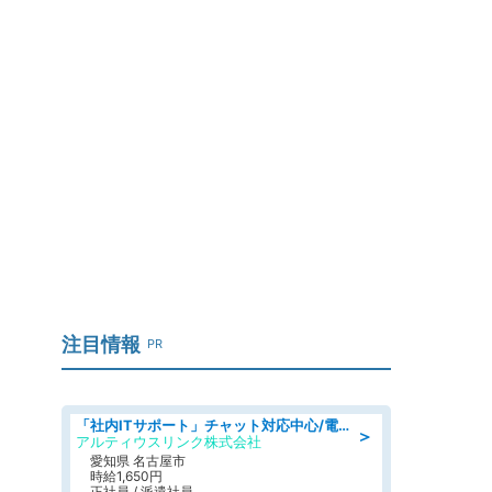
注目情報
PR
「社内ITサポート」チャット対応中心/電話少なめ/土日祝休/名古屋市港区
＞
アルティウスリンク株式会社
愛知県 名古屋市
時給1,650円
正社員 / 派遣社員