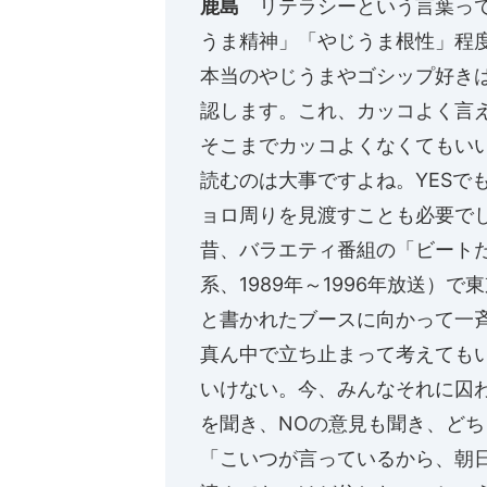
鹿島
リテラシーという言葉って
うま精神」「やじうま根性」程
本当のやじうまやゴシップ好き
認します。これ、カッコよく言
そこまでカッコよくなくてもい
読むのは大事ですよね。YESで
ョロ周りを見渡すことも必要で
昔、バラエティ番組の「ビート
系、1989年～1996年放送）
と書かれたブースに向かって一
真ん中で立ち止まって考えても
いけない。今、みんなそれに囚わ
を聞き、NOの意見も聞き、ど
「こいつが言っているから、朝