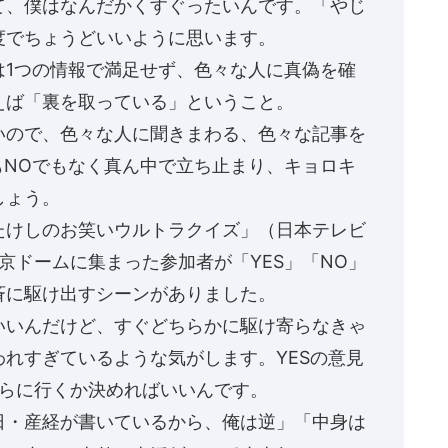
、僕はなんだかくすぐったいんです。「やじ
度でちょうどいいように思います。
は1つの情報で満足せず、色々な人に真偽を確
えば「裏を取っている」ということ。
いので、色々な人に聞きまわる、色々な記事を
もNOでもなく真ん中で立ち止まり、キョロキ
しょう。
たけしのお笑いウルトラクイズ」（日本テレビ
で東京ドームに集まった参加者が「YES」「NO」
斉に駆け出すシーンがありました。
いいんだけど、すぐどちらかに駆け寄らなきゃ
れすぎているような気がします。YESの意見
ちらに行くか決めればいいんです。
日・産経が書いているから、俺は逆」「中身は