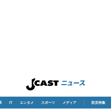
済
IT
エンタメ
スポーツ
メディア
防災特集