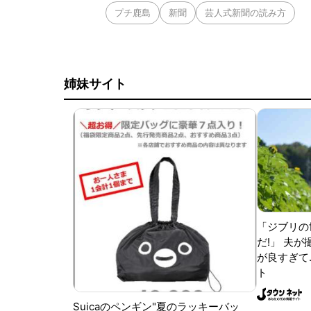
プチ鹿島
新聞
芸人式新聞の読み方
姉妹サイト
「ジブリの
だ!」 夫
が良すぎて.
ト
Suicaのペンギン"夏のラッキーバッ