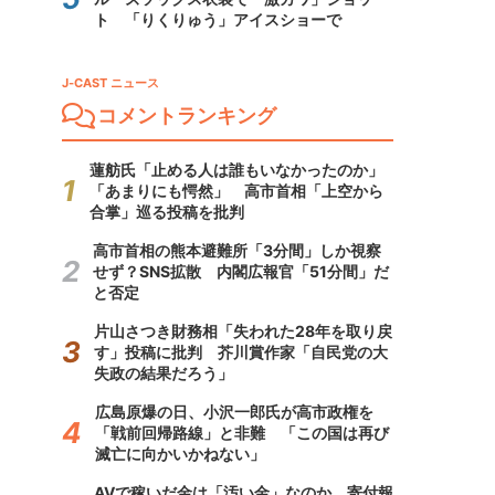
ト 「りくりゅう」アイスショーで
J-CAST ニュース
コメントランキング
蓮舫氏「止める人は誰もいなかったのか」
「あまりにも愕然」 高市首相「上空から
合掌」巡る投稿を批判
高市首相の熊本避難所「3分間」しか視察
せず？SNS拡散 内閣広報官「51分間」だ
と否定
片山さつき財務相「失われた28年を取り戻
す」投稿に批判 芥川賞作家「自民党の大
失政の結果だろう」
広島原爆の日、小沢一郎氏が高市政権を
「戦前回帰路線」と非難 「この国は再び
滅亡に向かいかねない」
AVで稼いだ金は「汚い金」なのか 寄付報