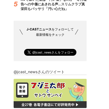
告への中傷にあきれる声...スリムクラブ真
栄田もバッサリ「汚い心だね」
J-CASTニュース
をフォローして
最新情報をチェック
@jcast_newsさんのツイート