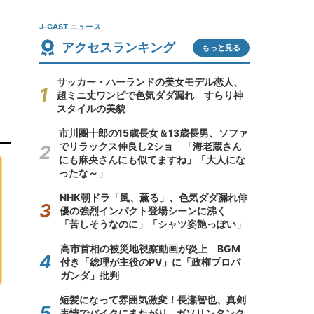
J-CAST ニュース
アクセスランキング
もっと見る
サッカー・ハーランドの美女モデル恋人、
超ミニ丈ワンピで色気ダダ漏れ すらり神
スタイルの美貌
市川團十郎の15歳長女＆13歳長男、ソファ
でリラックス仲良し2ショ 「海老蔵さん
にも麻央さんにも似てますね」「大人にな
ったな～」
NHK朝ドラ「風、薫る」、色気ダダ漏れ俳
優の強烈インパクト登場シーンに沸く
「苦しそうなのに」「シャツ姿艶っぽい」
高市首相の被災地視察動画が炎上 BGM
付き「総理が主役のPV」に「政権プロパ
ガンダ」批判
短髪になって雰囲気激変！長瀬智也、真剣
表情でバイクにまたがり...ガソリンタンク