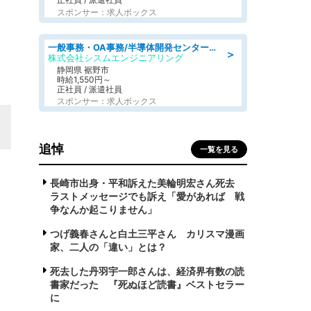
スポンサー：求人ボックス
一般事務・OA事務/半導体開発センター内で事務&軽作業スタッフ、募集
＞
株式会社シスムエンジニアリング
静岡県 裾野市
時給1,550円～
正社員 / 派遣社員
スポンサー：求人ボックス
追悼
一覧を見る
長崎市出身・平和訴えた美輪明宏さん死去
ラストメッセージでも訴え「愛があれば 戦
争なんか起こりません」
つげ義春さんと白土三平さん カリスマ漫画
家、二人の「違い」とは？
死去した丹羽宇一郎さんは、経済界有数の読
書家だった 『死ぬほど読書』ベストセラー
に