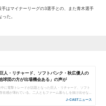
手はマイナーリーグの3選手との、また青木選手
なった。
巨人・リチャード、ソフトバンク・秋広優人の
.「他球団の方が出場機会ある」の声が
ン途中に電撃トレードが話題となった巨人・リチャード、ソフト
存在感が薄れている。二人ともファーム暮らしを抜け出せな
トバンク在籍時にウエスタン・リーグで5年連続本塁打王に輝
J-CASTニュース
れ、秋広優人、大江竜聖と2対1のトレードで25年5月に巨人に