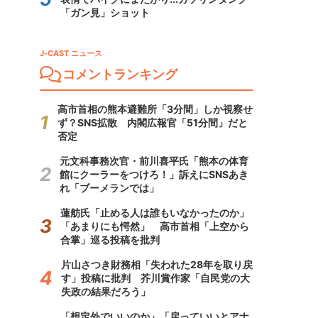
「ガン見」ショット
J-CAST ニュース
コメントランキング
高市首相の熊本避難所「3分間」しか視察せ
ず？SNS拡散 内閣広報官「51分間」だと
否定
元文科事務次官・前川喜平氏「熊本の体育
館にクーラーをつけろ！」訴えにSNSあき
れ「ブーメランでは」
蓮舫氏「止める人は誰もいなかったのか」
「あまりにも愕然」 高市首相「上空から
合掌」巡る投稿を批判
片山さつき財務相「失われた28年を取り戻
す」投稿に批判 芥川賞作家「自民党の大
失政の結果だろう」
「想定外でいいのか」「戻っていいとアナ