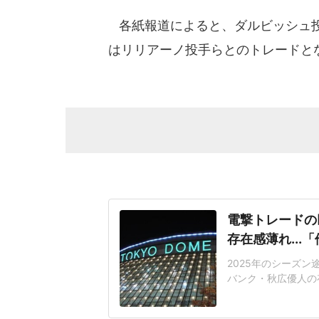
各紙報道によると、ダルビッシュ投
はリリアーノ投手らとのトレードと
電撃トレードの
存在感薄れ..
2025年のシーズ
バンク・秋広優人の
いリチャードはソフ
いた長打力を評価さ