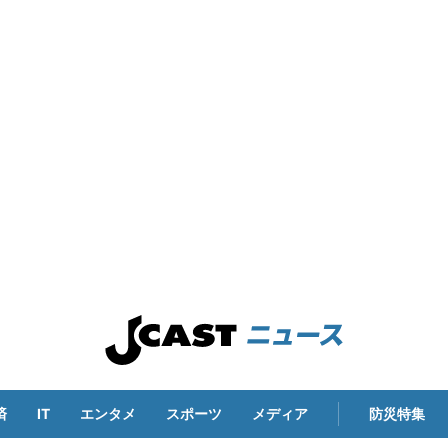
済
IT
エンタメ
スポーツ
メディア
防災特集