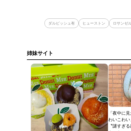
移籍。阿部慎之助前監
打点をマークした。
ダルビッシュ有
ヒューストン
ロサンゼ
姉妹サイト
「夜中に見
わいこわい
〝謎すぎる顔