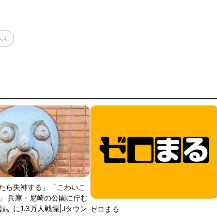
督の期待は大きく、77試合出場で打率.211、11本塁打、39
ルス
たら失神する」「こわいこ
」 兵庫・尼崎の公園に佇む
〟に1.3万人戦慄|Jタウン
ゼロまる