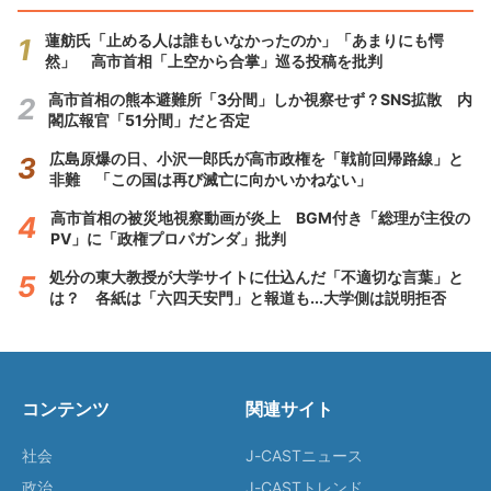
蓮舫氏「止める人は誰もいなかったのか」「あまりにも愕
然」 高市首相「上空から合掌」巡る投稿を批判
高市首相の熊本避難所「3分間」しか視察せず？SNS拡散 内
閣広報官「51分間」だと否定
広島原爆の日、小沢一郎氏が高市政権を「戦前回帰路線」と
非難 「この国は再び滅亡に向かいかねない」
高市首相の被災地視察動画が炎上 BGM付き「総理が主役の
PV」に「政権プロパガンダ」批判
処分の東大教授が大学サイトに仕込んだ「不適切な言葉」と
は？ 各紙は「六四天安門」と報道も...大学側は説明拒否
コンテンツ
関連サイト
社会
J-CASTニュース
政治
J-CASTトレンド