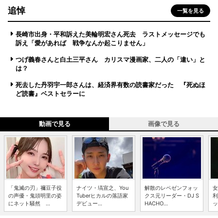
追悼
一覧を見る
長崎市出身・平和訴えた美輪明宏さん死去 ラストメッセージでも
訴え「愛があれば 戦争なんか起こりません」
つげ義春さんと白土三平さん カリスマ漫画家、二人の「違い」と
は？
死去した丹羽宇一郎さんは、経済界有数の読書家だった 『死ぬほ
ど読書』ベストセラーに
動画で見る
画像で見る
「鬼滅の刃」禰豆子役
ナイツ・塙宣之、You
解散のレペゼンフォッ
女
の声優・鬼頭明里の姿
Tuberヒカルの落語家
クス元リーダー・DJ S
利
にネット騒然 ...
デビュー...
HACHO...
ッ