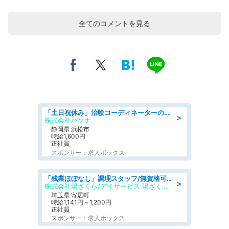
全てのコメントを見る
「土日祝休み」治験コーディネーターのお仕事/未経験OK
＞
株式会社パソナ
静岡県 浜松市
時給1,600円
正社員
スポンサー：求人ボックス
「残業ほぼなし」調理スタッフ/無資格可/正職員/日勤のみ/デイサービス/社会保障完備
＞
株式会社湯ざくら/デイサービス 湯ざくらケアリゾート
埼玉県 寄居町
時給1,141円～1,200円
正社員
スポンサー：求人ボックス