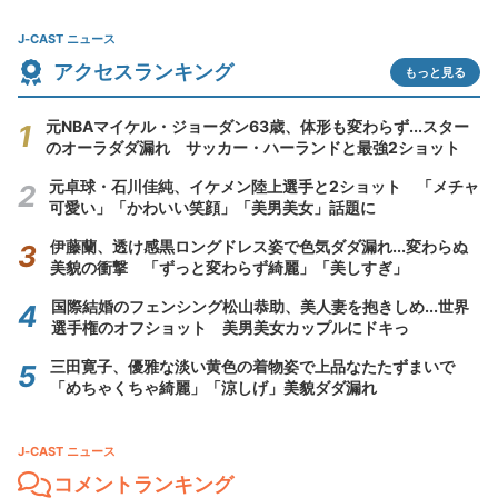
J-CAST ニュース
アクセスランキング
もっと見る
元NBAマイケル・ジョーダン63歳、体形も変わらず...スター
のオーラダダ漏れ サッカー・ハーランドと最強2ショット
元卓球・石川佳純、イケメン陸上選手と2ショット 「メチャ
可愛い」「かわいい笑顔」「美男美女」話題に
伊藤蘭、透け感黒ロングドレス姿で色気ダダ漏れ...変わらぬ
美貌の衝撃 「ずっと変わらず綺麗」「美しすぎ」
国際結婚のフェンシング松山恭助、美人妻を抱きしめ...世界
選手権のオフショット 美男美女カップルにドキっ
三田寛子、優雅な淡い黄色の着物姿で上品なたたずまいで
「めちゃくちゃ綺麗」「涼しげ」美貌ダダ漏れ
J-CAST ニュース
コメントランキング