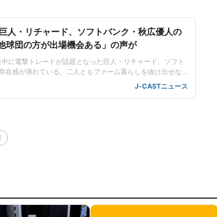
巨人・リチャード、ソフトバンク・秋広優人の
.「他球団の方が出場機会ある」の声が
ン途中に電撃トレードが話題となった巨人・リチャード、ソフト
存在感が薄れている。二人ともファーム暮らしを抜け出せな
トバンク在籍時にウエスタン・リーグで5年連続本塁打王に輝
J-CASTニュース
れ、秋広優人、大江竜聖と2対1のトレードで25年5月に巨人に
督の期待は大きく、77試合出場で打率.211、11本塁打、39
察