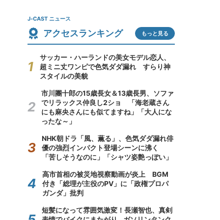
J-CAST ニュース
アクセスランキング
もっと見る
サッカー・ハーランドの美女モデル恋人、
超ミニ丈ワンピで色気ダダ漏れ すらり神
スタイルの美貌
市川團十郎の15歳長女＆13歳長男、ソファ
でリラックス仲良し2ショ 「海老蔵さん
にも麻央さんにも似てますね」「大人にな
ったな～」
NHK朝ドラ「風、薫る」、色気ダダ漏れ俳
優の強烈インパクト登場シーンに沸く
「苦しそうなのに」「シャツ姿艶っぽい」
高市首相の被災地視察動画が炎上 BGM
付き「総理が主役のPV」に「政権プロパ
ガンダ」批判
短髪になって雰囲気激変！長瀬智也、真剣
表情でバイクにまたがり...ガソリンタンク