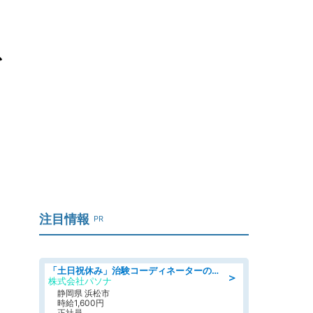
で
注目情報
PR
「土日祝休み」治験コーディネーターのお仕事/未経験OK
＞
株式会社パソナ
静岡県 浜松市
時給1,600円
正社員