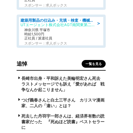
スポンサー：求人ボックス
建築用製品の仕込み・充填・検査・機械操作/寮完備/日払い/工場・製造
＞
UTエージェント株式会社AGT南関東第二CU
神奈川県 平塚市
時給1,500円
正社員 / 派遣社員
スポンサー：求人ボックス
追悼
一覧を見る
長崎市出身・平和訴えた美輪明宏さん死去
ラストメッセージでも訴え「愛があれば 戦
争なんか起こりません」
つげ義春さんと白土三平さん カリスマ漫画
家、二人の「違い」とは？
死去した丹羽宇一郎さんは、経済界有数の読
書家だった 『死ぬほど読書』ベストセラー
に