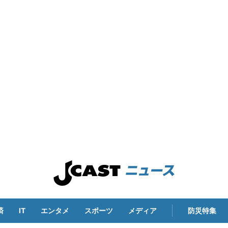
済
IT
エンタメ
スポーツ
メディア
防災特集