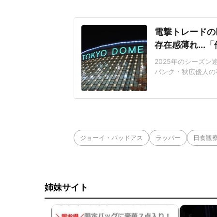
電撃トレードの
存在感薄れ..
2025年のシーズ
バンク・秋広優人の
いリチャードはソフ
いた長打力を評価さ
移籍。阿部慎之助前監
打点をマークした。
ジョーイ・バッドアス
ラッパー
日食観
姉妹サイト