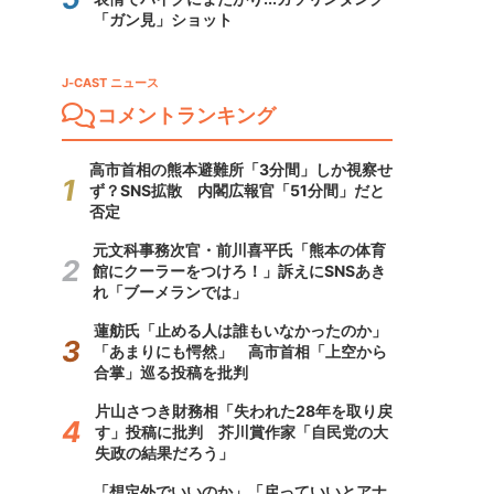
「ガン見」ショット
J-CAST ニュース
コメントランキング
高市首相の熊本避難所「3分間」しか視察せ
ず？SNS拡散 内閣広報官「51分間」だと
否定
元文科事務次官・前川喜平氏「熊本の体育
館にクーラーをつけろ！」訴えにSNSあき
れ「ブーメランでは」
蓮舫氏「止める人は誰もいなかったのか」
「あまりにも愕然」 高市首相「上空から
合掌」巡る投稿を批判
片山さつき財務相「失われた28年を取り戻
す」投稿に批判 芥川賞作家「自民党の大
失政の結果だろう」
「想定外でいいのか」「戻っていいとアナ