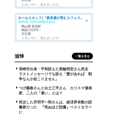
スポンサー：求人ボックス
ホールスタッフ/「家具屋が営むカフェスタッフ!」週2日～OK!嬉しいまかない付き/岡山県/浅口郡里庄町
＞
AKASE GROUP株式会社
岡山県 里庄町
時給1,100円～
正社員
スポンサー：求人ボックス
追悼
一覧を見る
長崎市出身・平和訴えた美輪明宏さん死去
ラストメッセージでも訴え「愛があれば 戦
争なんか起こりません」
つげ義春さんと白土三平さん カリスマ漫画
家、二人の「違い」とは？
死去した丹羽宇一郎さんは、経済界有数の読
書家だった 『死ぬほど読書』ベストセラー
に