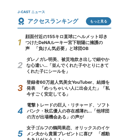
J-CAST ニュース
アクセスランキング
もっと見る
顔面付近の155キロ直球にヘルメット叩き
つけたDeNAルーキー宮下朝陽に擁護の
声 「負けん気必要」と球団OB
ダレノガレ明美、被災地炊き出しで細やか
な心遣い...「並んでくれた子やとりにきて
くれた子にシールを」
登録者60万超人気美女YouTuber、結婚を
発表 「めっちゃいい人に出会えた」「私
今すごく安定してる」
電撃トレードの巨人・リチャード、ソフト
バンク・秋広優人の存在感薄れ...「他球団
の方が出場機会ある」の声が
女子ゴルフの鶴岡果恋、オリックスのイケ
メン夫から貴重プレゼントに喜び 「感動
をありがとう！！」