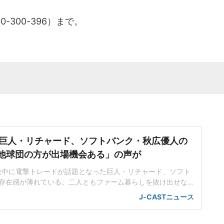
300-396）まで。
巨人・リチャード、ソフトバンク・秋広優人の
.「他球団の方が出場機会ある」の声が
ン途中に電撃トレードが話題となった巨人・リチャード、ソフト
存在感が薄れている。二人ともファーム暮らしを抜け出せな
トバンク在籍時にウエスタン・リーグで5年連続本塁打王に輝
J-CASTニュース
れ、秋広優人、大江竜聖と2対1のトレードで25年5月に巨人に
督の期待は大きく、77試合出場で打率.211、11本塁打、39