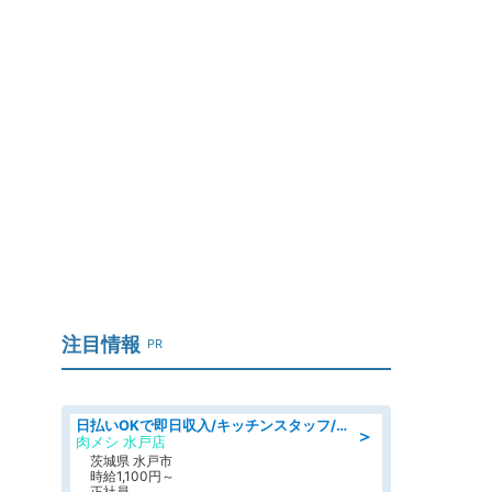
注目情報
PR
日払いOKで即日収入/キッチンスタッフ/「原付免許必須」デリバリー業務など、自己成長可能な幅広い仕事に挑戦!髪型自由&ピアス・ネイルOK/茨城県/水戸市
＞
肉メシ 水戸店
茨城県 水戸市
時給1,100円～
正社員