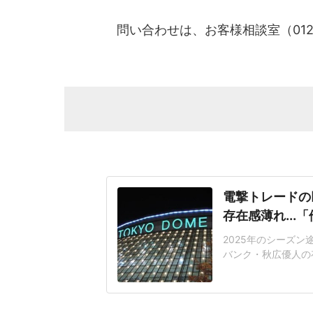
問い合わせは、お客様相談室（0120-
電撃トレードの
存在感薄れ..
2025年のシーズ
バンク・秋広優人の
いリチャードはソフ
いた長打力を評価さ
移籍。阿部慎之助前監
打点をマークした。