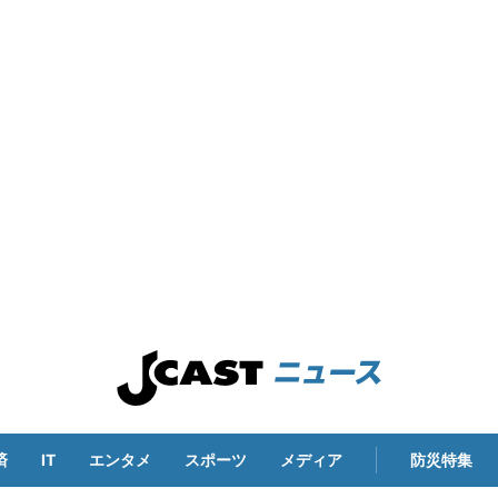
済
IT
エンタメ
スポーツ
メディア
防災特集