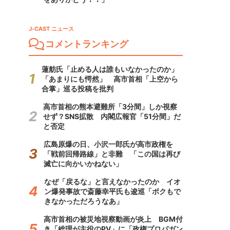
J-CAST ニュース
コメントランキング
蓮舫氏「止める人は誰もいなかったのか」
「あまりにも愕然」 高市首相「上空から
合掌」巡る投稿を批判
高市首相の熊本避難所「3分間」しか視察
せず？SNS拡散 内閣広報官「51分間」だ
と否定
広島原爆の日、小沢一郎氏が高市政権を
「戦前回帰路線」と非難 「この国は再び
滅亡に向かいかねない」
なぜ「戻るな」と言えなかったのか イオ
ン爆発事故で斎藤幸平氏も逡巡「ボクもで
きなかっただろうなあ」
高市首相の被災地視察動画が炎上 BGM付
き「総理が主役のPV」に「政権プロパガン