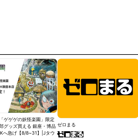
「ゲゲゲの妖怪楽園」限定
ゼロまる
郎グッズ買える 銀座・博品
RKへ急げ【8/8~31】|Jタウ