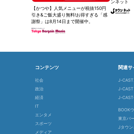
ンネット
【かつや】人気メニューが税抜150円
引き&ご飯大盛り無料!お得すぎる「感
謝祭」は8月14日まで開催中。
コンテンツ
関連サ
社会
J-CAS
政治
J-CAS
経済
J-CA
IT
BOOK
エンタメ
東京バ
スポーツ
Jタウン
メディア