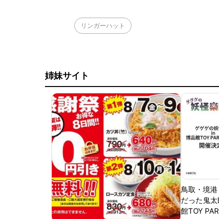
リンガーハット
姉妹サイト
鳥取・境港
だった鬼太
館TOY PA