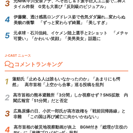
元NHK中川安奈アナ、へそ出し＆ド派手巨人ユニ姿で...神ス
タイル炸裂 G党も大喜び「反則級のビジュアル」
伊藤蘭、透け感黒ロングドレス姿で色気ダダ漏れ...変わらぬ
美貌の衝撃 「ずっと変わらず綺麗」「美しすぎ」
元卓球・石川佳純、イケメン陸上選手と2ショット 「メチャ
可愛い」「かわいい笑顔」「美男美女」話題に
J-CAST ニュース
コメントランキング
蓮舫氏「止める人は誰もいなかったのか」「あまりにも愕
然」 高市首相「上空から合掌」巡る投稿を批判
高市首相の熊本避難所「3分間」しか視察せず？SNS拡散 内
閣広報官「51分間」だと否定
広島原爆の日、小沢一郎氏が高市政権を「戦前回帰路線」と
非難 「この国は再び滅亡に向かいかねない」
高市首相の被災地視察動画が炎上 BGM付き「総理が主役の
PV」に「政権プロパガンダ」批判