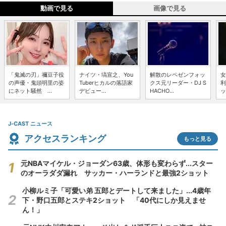
動画で見る
画像で見る
「鬼滅の刃」禰豆子役
ナイツ・塙宣之、You
解散のレペゼンフォッ
女
の声優・鬼頭明里の姿
Tuberヒカルの落語家
クス元リーダー・DJ S
利
にネット騒然 ...
デビュー...
HACHO...
ッ
J-CAST ニュース
アクセスランキング
もっと見る
元NBAマイケル・ジョーダン63歳、体形も変わらず...スター
のオーラダダ漏れ サッカー・ハーランドと最強2ショット
小柳ルミ子「可愛い弟 五郎とデートして来ました」...4歳年
下・野口五郎とステキ2ショット 「40代にしか見えませ
ん！」