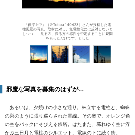
「低浮上中」（＠Tettou_140423）さんが投稿した電
柱風景の写真。取材に対し、無電柱化には反対しないと
しつつ、「見る方、撮る方の感性を否定することに疑問
をもっただけです」とした
邪魔な写真を募集のはずが...
あるいは、夕焼けの小さな通り。林立する電柱と、蜘蛛
の巣のように張り巡らされた電線。その奥で、オレンジ色
の空をバックにそびえる鉄塔。はたまた、暮れゆく空に浮
かぶ三日月と電柱のシルエット。電線の下に続く街。