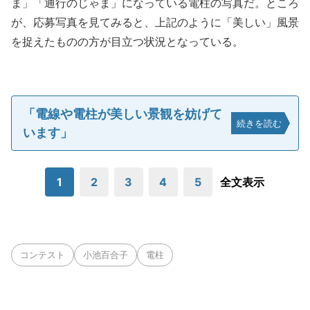
ま」「通行のじゃま」になっている電柱の写真だ。ところ
が、応募写真を見てみると、上記のように「美しい」風景
を捉えたものの方が目立つ状況となっている。
「電線や電柱が美しい景観を妨げて
続きを読む
います」
1
2
3
4
5
全文表示
コンテスト
小池百合子
電柱