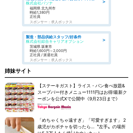
＞
株式会社パソナ
福岡県 北九州市
時給1,380円
正社員
スポンサー：求人ボックス
製造・部品供給スタッフ/好条件
＞
株式会社綜合キャリアオプション
茨城県 坂東市
時給1,600円～2,000円
正社員 / 派遣社員
スポンサー：求人ボックス
姉妹サイト
【ステーキガスト】ライス・パン食べ放題&
スープバー付きメニュー1111円はお得!最新ク
ーポンを公式Xで公開中《9月23日まで》
「めちゃくちゃ遠すぎ」「可愛すぎます」 2
歳児がカボチャを切ったら...〝左手〟の場所