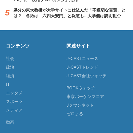
処分の東大教授が大学サイトに仕込んだ「不適切な言葉」と
は？ 各紙は「六四天安門」と報道も...大学側は説明拒否
コンテンツ
関連サイト
社会
J-CASTニュース
政治
J-CASTトレンド
経済
J-CAST会社ウォッチ
IT
BOOKウォッチ
エンタメ
東京バーゲンマニア
スポーツ
Jタウンネット
メディア
ゼロまる
動画