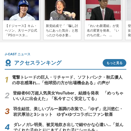
【ドジャース】キム・
新党結成で「「騙し討
「れいわ新選組」が党
登
ヘソン、大リーグ公式
ちにあった気分」と怒
名の変更を発表、「い
女
「PSロースタ...
ったひろゆき妻...
のちの党」へ ...
発
J-CAST ニュース
アクセスランキング
もっと見る
電撃トレードの巨人・リチャード、ソフトバンク・秋広優人
の存在感薄れ...「他球団の方が出場機会ある」の声が
登録者60万超人気美女YouTuber、結婚を発表 「めっちゃ
いい人に出会えた」「私今すごく安定してる」
羽生結弦、美しいブルー基調の衣装で...「ゆず」北川悠仁・
岩沢厚治と3ショット ゆず×ゆづコラボにファン歓喜
ダレノガレ明美、被災地炊き出しで細やかな心遣い...「並ん
でくれた子やとりにきてくれた子にシールを」