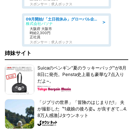
スポンサー：求人ボックス
09月開始/「土日祝休み」グローバル企業での産業保健のお仕事/保健師/高時給/残業なし/服装自由
＞
株式会社パソナ
大阪府 大阪市
時給2,300円
正社員
スポンサー：求人ボックス
姉妹サイト
Suicaのペンギン"夏のラッキーバッグ"が8月
8日に発売。Pensta史上最も豪華な7点入り
だよ~。
「ジブリの世界」「冒険のはじまりだ!」 夫
が撮影した〝1歳娘の後ろ姿〟が良すぎて...4.
8万人感激|Jタウンネット