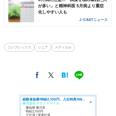
が多い」と精神科医 5月病より重症
化しやすい人も
J-CASTニュース
コンプレックス
シニア
メディカル
経験者急募!時給2,100円、入社特典168万円の自動車製造業務/トヨタ自動車/tutumi
＞
株式会社テクノスマイル
愛知県 豊川市
時給2,100円
正社員 / 派遣社員