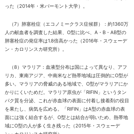
った（2014年・米バーモント大学）。
（7）肺塞栓症（エコノミークラス症候群）：約1360万
人の献血者を調査した結果、O型に比べ、A・B・AB型の
肺塞栓症の発症率は1.8倍高かった（2016年・スウェーデ
ン・カロリンスカ研究所）。
（8）マラリア：血液型分布は国によって異なり、アフ
リカ、東南アジア、中南米など熱帯地域は圧倒的にO型が
多い。マラリアの脅威のある地域で、O型がマラリアにか
かりにくいためだ。マラリア原虫が「RIFIN」というタン
パク質を分泌、これが赤血球の表面に付着し接着剤の役目
を果たし、病気を広める。「RIFIN」はA型の赤血球の表
面には強く結合するが、O型とは結合が弱いため、熱帯地
域にO型の人が多く生き残った（2015年・スウェーデ