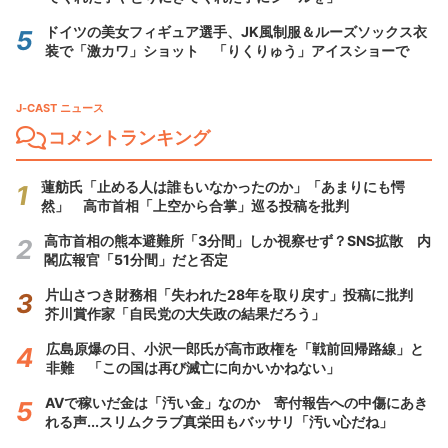
ドイツの美女フィギュア選手、JK風制服＆ルーズソックス衣
装で「激カワ」ショット 「りくりゅう」アイスショーで
J-CAST ニュース
コメントランキング
蓮舫氏「止める人は誰もいなかったのか」「あまりにも愕
然」 高市首相「上空から合掌」巡る投稿を批判
高市首相の熊本避難所「3分間」しか視察せず？SNS拡散 内
閣広報官「51分間」だと否定
片山さつき財務相「失われた28年を取り戻す」投稿に批判
芥川賞作家「自民党の大失政の結果だろう」
広島原爆の日、小沢一郎氏が高市政権を「戦前回帰路線」と
非難 「この国は再び滅亡に向かいかねない」
AVで稼いだ金は「汚い金」なのか 寄付報告への中傷にあき
れる声...スリムクラブ真栄田もバッサリ「汚い心だね」