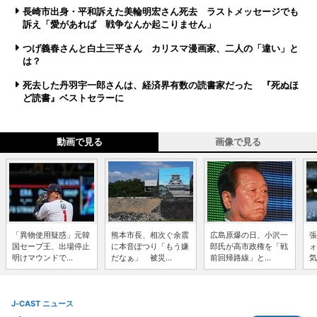
長崎市出身・平和訴えた美輪明宏さん死去 ラストメッセージでも
訴え「愛があれば 戦争なんか起こりません」
つげ義春さんと白土三平さん カリスマ漫画家、二人の「違い」と
は？
死去した丹羽宇一郎さんは、経済界有数の読書家だった 『死ぬほ
ど読書』ベストセラーに
動画で見る
画像で見る
「異物使用疑惑」元韓
熊本市長、相次ぐ余震
広島原爆の日、小沢一
張
国セーブ王、出場停止
に本音ぽつり「もう嫌
郎氏が高市政権を「戦
ォ
明けマウンドで...
だなぁ」 被災...
前回帰路線」と...
気
J-CAST ニュース