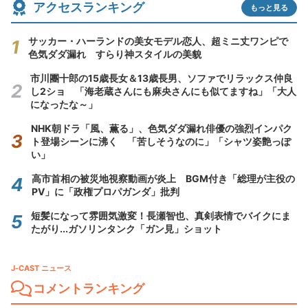
アクセスランキング
もっと見る
サッカー・ハーランドの美女モデル恋人、超ミニ丈ワンピで
色気ダダ漏れ すらり神スタイルの美貌
市川團十郎の15歳長女＆13歳長男、ソファでリラックス仲良
し2ショ 「海老蔵さんにも麻央さんにも似てますね」「大人
になったな～」
NHK朝ドラ「風、薫る」、色気ダダ漏れ俳優の強烈インパク
ト登場シーンに沸く 「苦しそうなのに」「シャツ姿艶っぽ
い」
高市首相の被災地視察動画が炎上 BGM付き「総理が主役の
PV」に「政権プロパガンダ」批判
短髪になって雰囲気激変！長瀬智也、真剣表情でバイクにま
たがり...ガソリンタンク「ガン見」ショット
J-CAST ニュース
コメントランキング