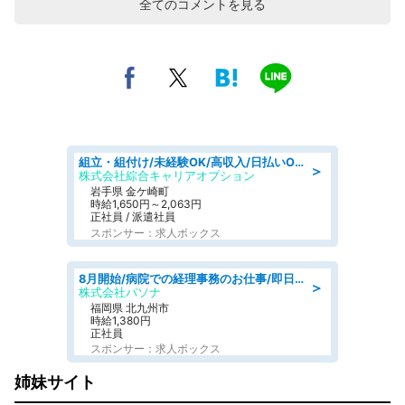
全てのコメントを見る
組立・組付け/未経験OK/高収入/日払いOK/交替制/20・30・40代活躍中
＞
株式会社綜合キャリアオプション
岩手県 金ケ崎町
時給1,650円～2,063円
正社員 / 派遣社員
スポンサー：求人ボックス
8月開始/病院での経理事務のお仕事/即日勤務可/車通勤可/経理/一般事務
＞
株式会社パソナ
福岡県 北九州市
時給1,380円
正社員
スポンサー：求人ボックス
姉妹サイト