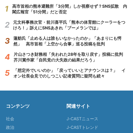
高市首相の熊本避難所「3分間」しか視察せず？SNS拡散 内
閣広報官「51分間」だと否定
元文科事務次官・前川喜平氏「熊本の体育館にクーラーをつ
けろ！」訴えにSNSあきれ「ブーメランでは」
蓮舫氏「止める人は誰もいなかったのか」「あまりにも愕
然」 高市首相「上空から合掌」巡る投稿を批判
片山さつき財務相「失われた28年を取り戻す」投稿に批判
芥川賞作家「自民党の大失政の結果だろう」
「想定外でいいのか」「戻っていいとアナウンスは？」 イ
オン社長会見でのしつこい記者質問に疑問も続々
コンテンツ
関連サイト
社会
J-CASTニュース
政治
J-CASTトレンド