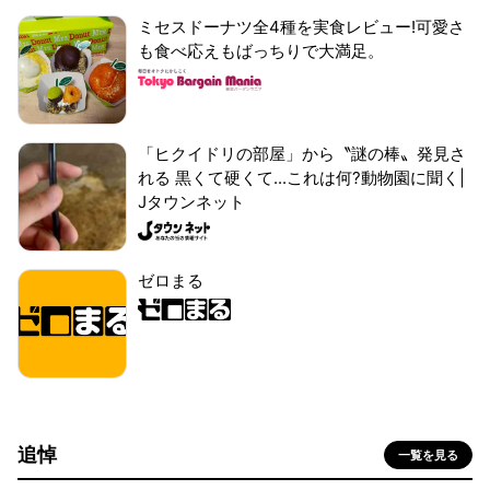
ミセスドーナツ全4種を実食レビュー!可愛さ
も食べ応えもばっちりで大満足。
「ヒクイドリの部屋」から〝謎の棒〟発見さ
れる 黒くて硬くて...これは何?動物園に聞く|
Jタウンネット
ゼロまる
追悼
一覧を見る