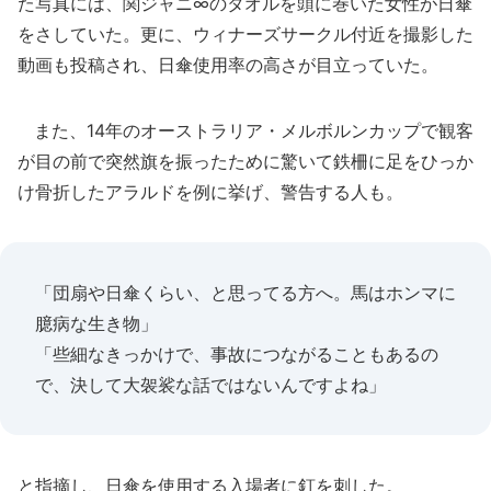
た写真には、関ジャニ∞のタオルを頭に巻いた女性が日傘
をさしていた。更に、ウィナーズサークル付近を撮影した
動画も投稿され、日傘使用率の高さが目立っていた。
また、14年のオーストラリア・メルボルンカップで観客
が目の前で突然旗を振ったために驚いて鉄柵に足をひっか
け骨折したアラルドを例に挙げ、警告する人も。
「団扇や日傘くらい、と思ってる方へ。馬はホンマに
臆病な生き物」
「些細なきっかけで、事故につながることもあるの
で、決して大袈裟な話ではないんですよね」
と指摘し、日傘を使用する入場者に釘を刺した。