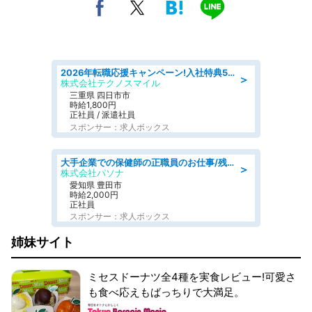
2026年転職応援キャンペーン!入社特典58万円/デンソーで働こう!自動車工場で小型部品の検査業務 denso aichi
＞
株式会社テクノスマイル
三重県 四日市市
時給1,800円
正社員 / 派遣社員
スポンサー：求人ボックス
大手企業での保健師の正職員のお仕事/残業なし/要資格:保健師
＞
株式会社パソナ
愛知県 豊田市
時給2,000円
正社員
スポンサー：求人ボックス
姉妹サイト
ミセスドーナツ全4種を実食レビュー!可愛さ
も食べ応えもばっちりで大満足。