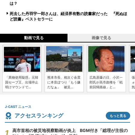
は？
死去した丹羽宇一郎さんは、経済界有数の読書家だった 『死ぬほ
ど読書』ベストセラーに
動画で見る
画像で見る
「異物使用疑惑」元韓
熊本市長、相次ぐ余震
広島原爆の日、小沢一
張
国セーブ王、出場停止
に本音ぽつり「もう嫌
郎氏が高市政権を「戦
ォ
明けマウンドで...
だなぁ」 被災...
前回帰路線」と...
気
J-CAST ニュース
アクセスランキング
もっと見る
高市首相の被災地視察動画が炎上 BGM付き「総理が主役の