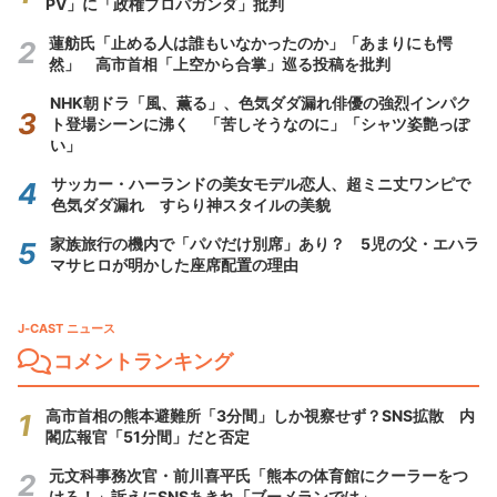
PV」に「政権プロパガンダ」批判
蓮舫氏「止める人は誰もいなかったのか」「あまりにも愕
然」 高市首相「上空から合掌」巡る投稿を批判
NHK朝ドラ「風、薫る」、色気ダダ漏れ俳優の強烈インパク
ト登場シーンに沸く 「苦しそうなのに」「シャツ姿艶っぽ
い」
サッカー・ハーランドの美女モデル恋人、超ミニ丈ワンピで
色気ダダ漏れ すらり神スタイルの美貌
家族旅行の機内で「パパだけ別席」あり？ 5児の父・エハラ
マサヒロが明かした座席配置の理由
J-CAST ニュース
コメントランキング
高市首相の熊本避難所「3分間」しか視察せず？SNS拡散 内
閣広報官「51分間」だと否定
元文科事務次官・前川喜平氏「熊本の体育館にクーラーをつ
けろ！」訴えにSNSあきれ「ブーメランでは」