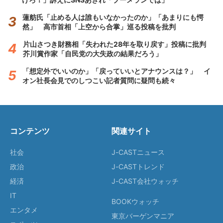
蓮舫氏「止める人は誰もいなかったのか」「あまりにも愕
然」 高市首相「上空から合掌」巡る投稿を批判
片山さつき財務相「失われた28年を取り戻す」投稿に批判
芥川賞作家「自民党の大失政の結果だろう」
「想定外でいいのか」「戻っていいとアナウンスは？」 イ
オン社長会見でのしつこい記者質問に疑問も続々
コンテンツ
関連サイト
社会
J-CASTニュース
政治
J-CASTトレンド
経済
J-CAST会社ウォッチ
IT
BOOKウォッチ
エンタメ
東京バーゲンマニア