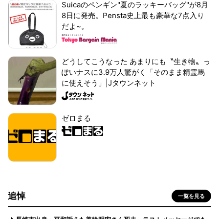
Suicaのペンギン"夏のラッキーバッグ"が8月
8日に発売。Pensta史上最も豪華な7点入り
だよ~。
どうしてこうなった あまりにも〝生き物〟っ
ぽいナスに3.9万人驚がく「そのまま精霊馬
に使えそう」|Jタウンネット
ゼロまる
追悼
一覧を見る