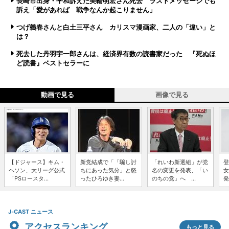
長崎市出身・平和訴えた美輪明宏さん死去 ラストメッセージでも
訴え「愛があれば 戦争なんか起こりません」
つげ義春さんと白土三平さん カリスマ漫画家、二人の「違い」と
は？
死去した丹羽宇一郎さんは、経済界有数の読書家だった 『死ぬほ
ど読書』ベストセラーに
動画で見る
画像で見る
【ドジャース】キム・
新党結成で「「騙し討
「れいわ新選組」が党
登
ヘソン、大リーグ公式
ちにあった気分」と怒
名の変更を発表、「い
女
「PSロースタ...
ったひろゆき妻...
のちの党」へ ...
発
J-CAST ニュース
アクセスランキング
もっと見る