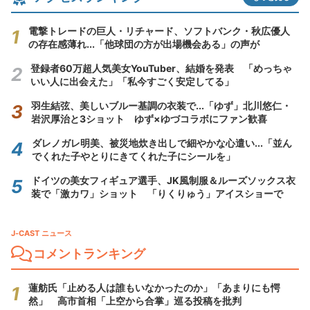
電撃トレードの巨人・リチャード、ソフトバンク・秋広優人
の存在感薄れ...「他球団の方が出場機会ある」の声が
登録者60万超人気美女YouTuber、結婚を発表 「めっちゃ
いい人に出会えた」「私今すごく安定してる」
羽生結弦、美しいブルー基調の衣装で...「ゆず」北川悠仁・
岩沢厚治と3ショット ゆず×ゆづコラボにファン歓喜
ダレノガレ明美、被災地炊き出しで細やかな心遣い...「並ん
でくれた子やとりにきてくれた子にシールを」
ドイツの美女フィギュア選手、JK風制服＆ルーズソックス衣
装で「激カワ」ショット 「りくりゅう」アイスショーで
J-CAST ニュース
コメントランキング
蓮舫氏「止める人は誰もいなかったのか」「あまりにも愕
然」 高市首相「上空から合掌」巡る投稿を批判