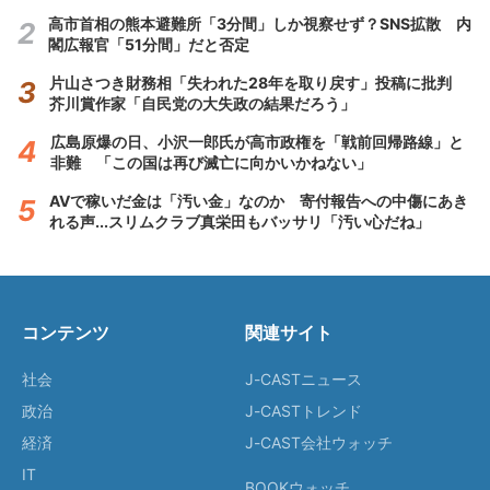
高市首相の熊本避難所「3分間」しか視察せず？SNS拡散 内
閣広報官「51分間」だと否定
片山さつき財務相「失われた28年を取り戻す」投稿に批判
芥川賞作家「自民党の大失政の結果だろう」
広島原爆の日、小沢一郎氏が高市政権を「戦前回帰路線」と
非難 「この国は再び滅亡に向かいかねない」
AVで稼いだ金は「汚い金」なのか 寄付報告への中傷にあき
れる声...スリムクラブ真栄田もバッサリ「汚い心だね」
コンテンツ
関連サイト
社会
J-CASTニュース
政治
J-CASTトレンド
経済
J-CAST会社ウォッチ
IT
BOOKウォッチ