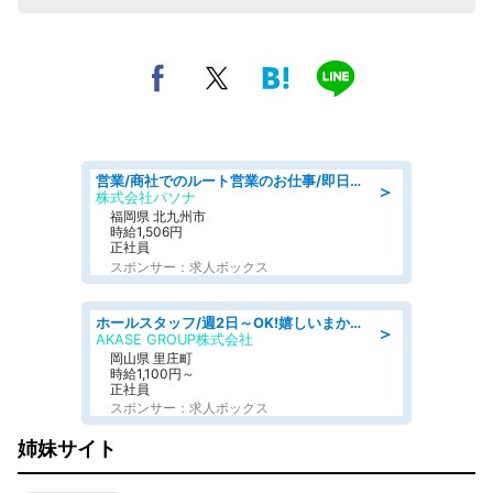
営業/商社でのルート営業のお仕事/即日勤務可/車通勤可/営業
＞
株式会社パソナ
福岡県 北九州市
時給1,506円
正社員
スポンサー：求人ボックス
ホールスタッフ/週2日～OK!嬉しいまかない付き/岡山県/浅口郡里庄町
＞
AKASE GROUP株式会社
岡山県 里庄町
時給1,100円～
正社員
スポンサー：求人ボックス
姉妹サイト