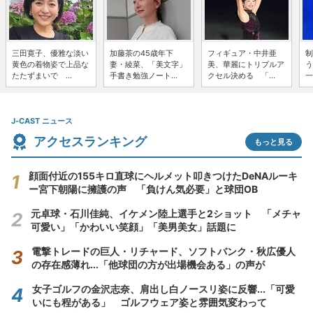
三田寛子、優雅な淡い
加藤茶の45歳年下
フィギュア・中井亜
制
黄色の着物姿で上品な
妻・綾菜、「美文字」
美、華麗にトリプルア
う
たたずまいで ...
手書き勉強ノート...
クセル決める 「...
一
J-CAST ニュース
アクセスランキング
もっと見る
顔面付近の155キロ直球にヘルメット叩きつけたDeNAルーキ
ー宮下朝陽に擁護の声 「負けん気必要」と球団OB
元卓球・石川佳純、イケメン陸上選手と2ショット 「メチャ
可愛い」「かわいい笑顔」「美男美女」話題に
電撃トレードの巨人・リチャード、ソフトバンク・秋広優人
の存在感薄れ...「他球団の方が出場機会ある」の声が
女子ゴルフの金沢志奈、肩出し白ノースリ姿に反響...「可愛
いにも程がある」 ゴルフウェア姿と雰囲気変わって