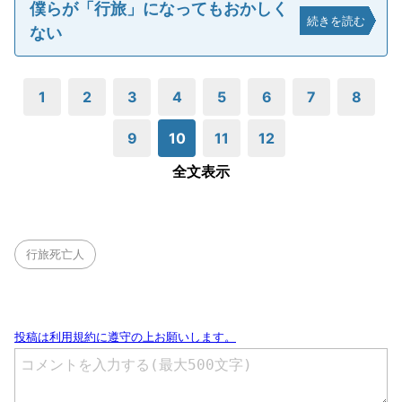
僕らが「行旅」になってもおかしく
続きを読む
ない
1
2
3
4
5
6
7
8
9
10
11
12
全文表示
行旅死亡人