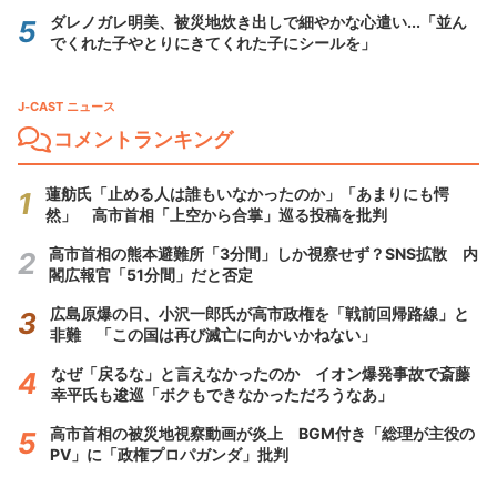
ダレノガレ明美、被災地炊き出しで細やかな心遣い...「並ん
でくれた子やとりにきてくれた子にシールを」
J-CAST ニュース
コメントランキング
蓮舫氏「止める人は誰もいなかったのか」「あまりにも愕
然」 高市首相「上空から合掌」巡る投稿を批判
高市首相の熊本避難所「3分間」しか視察せず？SNS拡散 内
閣広報官「51分間」だと否定
広島原爆の日、小沢一郎氏が高市政権を「戦前回帰路線」と
非難 「この国は再び滅亡に向かいかねない」
なぜ「戻るな」と言えなかったのか イオン爆発事故で斎藤
幸平氏も逡巡「ボクもできなかっただろうなあ」
高市首相の被災地視察動画が炎上 BGM付き「総理が主役の
PV」に「政権プロパガンダ」批判