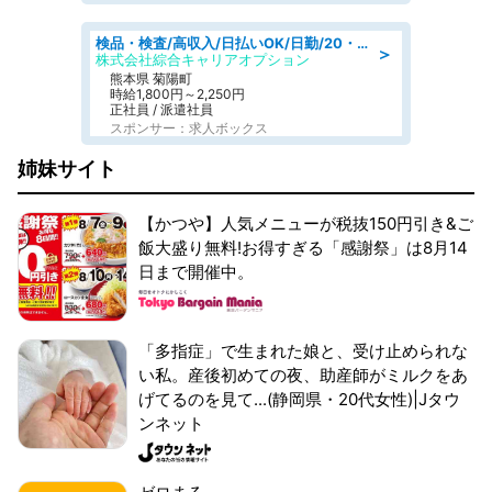
検品・検査/高収入/日払いOK/日勤/20・30・40代活躍中/製造 工場
＞
株式会社綜合キャリアオプション
熊本県 菊陽町
時給1,800円～2,250円
正社員 / 派遣社員
スポンサー：求人ボックス
姉妹サイト
【かつや】人気メニューが税抜150円引き&ご
飯大盛り無料!お得すぎる「感謝祭」は8月14
日まで開催中。
「多指症」で生まれた娘と、受け止められな
い私。産後初めての夜、助産師がミルクをあ
げてるのを見て...(静岡県・20代女性)|Jタウ
ンネット