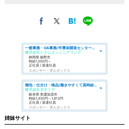
一般事務・OA事務/半導体開発センター内で事務&軽作業スタッフ、募集
＞
株式会社シスムエンジニアリング
静岡県 裾野市
時給1,550円～
正社員 / 派遣社員
スポンサー：求人ボックス
梱包・仕分け・検品/働きやすくて高時給の仕分け作業長期休暇充実/残業なし
＞
株式会社オオミヤ
岐阜県 美濃加茂市
時給1,450円～1,813円
正社員 / 派遣社員
スポンサー：求人ボックス
姉妹サイト