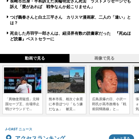
長崎市出身・平和訴えた美輪明宏さん死去 ラストメッセージでも
訴え「愛があれば 戦争なんか起こりません」
つげ義春さんと白土三平さん カリスマ漫画家、二人の「違い」と
は？
死去した丹羽宇一郎さんは、経済界有数の読書家だった 『死ぬほ
ど読書』ベストセラーに
動画で見る
画像で見る
「異物使用疑惑」元韓
熊本市長、相次ぐ余震
広島原爆の日、小沢一
張
国セーブ王、出場停止
に本音ぽつり「もう嫌
郎氏が高市政権を「戦
ォ
明けマウンドで...
だなぁ」 被災...
前回帰路線」と...
気
J-CAST ニュース
アクセスランキング
もっと見る