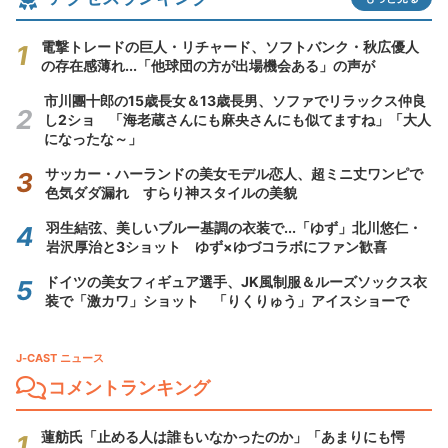
電撃トレードの巨人・リチャード、ソフトバンク・秋広優人
の存在感薄れ...「他球団の方が出場機会ある」の声が
市川團十郎の15歳長女＆13歳長男、ソファでリラックス仲良
し2ショ 「海老蔵さんにも麻央さんにも似てますね」「大人
になったな～」
サッカー・ハーランドの美女モデル恋人、超ミニ丈ワンピで
色気ダダ漏れ すらり神スタイルの美貌
羽生結弦、美しいブルー基調の衣装で...「ゆず」北川悠仁・
岩沢厚治と3ショット ゆず×ゆづコラボにファン歓喜
ドイツの美女フィギュア選手、JK風制服＆ルーズソックス衣
装で「激カワ」ショット 「りくりゅう」アイスショーで
J-CAST ニュース
コメントランキング
蓮舫氏「止める人は誰もいなかったのか」「あまりにも愕