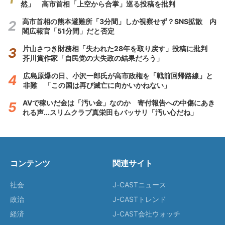
然」 高市首相「上空から合掌」巡る投稿を批判
高市首相の熊本避難所「3分間」しか視察せず？SNS拡散 内
閣広報官「51分間」だと否定
片山さつき財務相「失われた28年を取り戻す」投稿に批判
芥川賞作家「自民党の大失政の結果だろう」
広島原爆の日、小沢一郎氏が高市政権を「戦前回帰路線」と
非難 「この国は再び滅亡に向かいかねない」
AVで稼いだ金は「汚い金」なのか 寄付報告への中傷にあき
れる声...スリムクラブ真栄田もバッサリ「汚い心だね」
コンテンツ
関連サイト
社会
J-CASTニュース
政治
J-CASTトレンド
経済
J-CAST会社ウォッチ