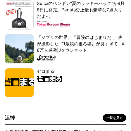
Suicaのペンギン"夏のラッキーバッグ"が8月
8日に発売。Pensta史上最も豪華な7点入り
だよ~。
「ジブリの世界」「冒険のはじまりだ!」 夫
が撮影した〝1歳娘の後ろ姿〟が良すぎて...4.
8万人感激|Jタウンネット
ゼロまる
追悼
一覧を見る