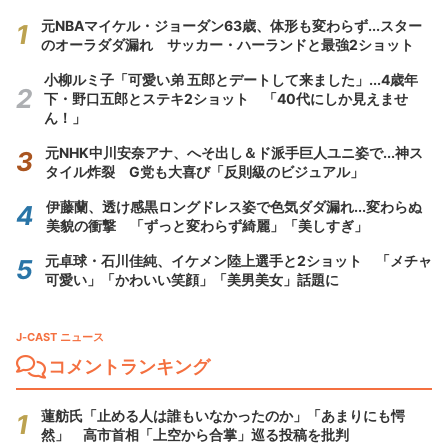
元NBAマイケル・ジョーダン63歳、体形も変わらず...スター
のオーラダダ漏れ サッカー・ハーランドと最強2ショット
小柳ルミ子「可愛い弟 五郎とデートして来ました」...4歳年
下・野口五郎とステキ2ショット 「40代にしか見えませ
ん！」
元NHK中川安奈アナ、へそ出し＆ド派手巨人ユニ姿で...神ス
タイル炸裂 G党も大喜び「反則級のビジュアル」
伊藤蘭、透け感黒ロングドレス姿で色気ダダ漏れ...変わらぬ
美貌の衝撃 「ずっと変わらず綺麗」「美しすぎ」
元卓球・石川佳純、イケメン陸上選手と2ショット 「メチャ
可愛い」「かわいい笑顔」「美男美女」話題に
J-CAST ニュース
コメントランキング
蓮舫氏「止める人は誰もいなかったのか」「あまりにも愕
然」 高市首相「上空から合掌」巡る投稿を批判