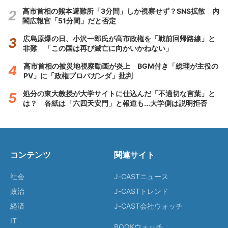
高市首相の熊本避難所「3分間」しか視察せず？SNS拡散 内
閣広報官「51分間」だと否定
広島原爆の日、小沢一郎氏が高市政権を「戦前回帰路線」と
非難 「この国は再び滅亡に向かいかねない」
高市首相の被災地視察動画が炎上 BGM付き「総理が主役の
PV」に「政権プロパガンダ」批判
処分の東大教授が大学サイトに仕込んだ「不適切な言葉」と
は？ 各紙は「六四天安門」と報道も...大学側は説明拒否
コンテンツ
関連サイト
社会
J-CASTニュース
政治
J-CASTトレンド
経済
J-CAST会社ウォッチ
IT
BOOKウォッチ