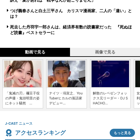
訴え「愛があれば 戦争なんか起こりません」
つげ義春さんと白土三平さん カリスマ漫画家、二人の「違い」と
は？
死去した丹羽宇一郎さんは、経済界有数の読書家だった 『死ぬほ
ど読書』ベストセラーに
動画で見る
画像で見る
「鬼滅の刃」禰豆子役
ナイツ・塙宣之、You
解散のレペゼンフォッ
女
の声優・鬼頭明里の姿
Tuberヒカルの落語家
クス元リーダー・DJ S
利
にネット騒然 ...
デビュー...
HACHO...
ッ
J-CAST ニュース
アクセスランキング
もっと見る