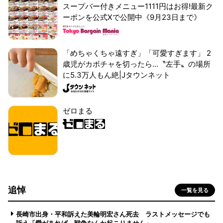
スープバー付きメニュー1111円はお得!最新ク
ーポンを公式Xで公開中《9月23日まで》
「めちゃくちゃ遠すぎ」「可愛すぎます」 2
歳児がカボチャを切ったら...〝左手〟の場所
に5.3万人もん絶|Jタウンネット
ゼロまる
追悼
一覧を見る
長崎市出身・平和訴えた美輪明宏さん死去 ラストメッセージでも